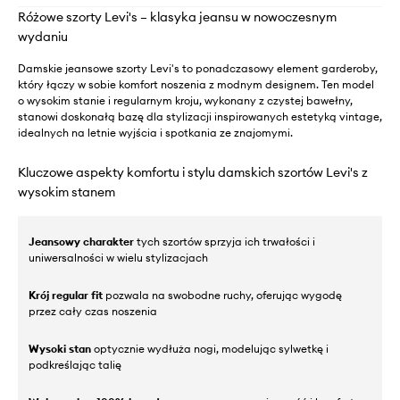
Różowe szorty Levi's – klasyka jeansu w nowoczesnym
wydaniu
Damskie jeansowe szorty Levi's to ponadczasowy element garderoby,
który łączy w sobie komfort noszenia z modnym designem. Ten model
o wysokim stanie i regularnym kroju, wykonany z czystej bawełny,
stanowi doskonałą bazę dla stylizacji inspirowanych estetyką vintage,
idealnych na letnie wyjścia i spotkania ze znajomymi.
Kluczowe aspekty komfortu i stylu damskich szortów Levi's z
wysokim stanem
Jeansowy charakter
tych szortów sprzyja ich trwałości i
uniwersalności w wielu stylizacjach
Krój regular fit
pozwala na swobodne ruchy, oferując wygodę
przez cały czas noszenia
Wysoki stan
optycznie wydłuża nogi, modelując sylwetkę i
podkreślając talię