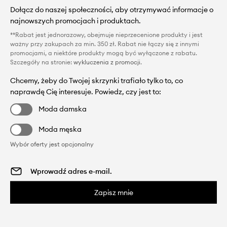
Dołącz do naszej społeczności, aby otrzymywać informacje o
najnowszych promocjach i produktach.
**Rabat jest jednorazowy, obejmuje nieprzecenione produkty i jest
ważny przy zakupach za min. 350 zł. Rabat nie łączy się z innymi
promocjami, a niektóre produkty mogą być wyłączone z rabatu.
Szczegóły na stronie:
wykluczenia z promocji
.
Chcemy, żeby do Twojej skrzynki trafiało tylko to, co
naprawdę Cię interesuje. Powiedz, czy jest to:
Moda damska
Moda męska
Wybór oferty jest opcjonalny
Zapisz mnie