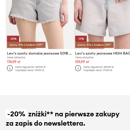
-12%
-11%
extra -5% z kodem: OFF*
extra -5% z kodem: OFF*
Levi's szorty damskie jeansowe 501® CURVE
Levi's szorty jeansowe HIGH B
Cena aktualna:
Cena aktualna:
174,99 zł
159,99 zł
Cena regularna:
299,99 zł
Cena regularna:
299,99 zł
Najniższa cena:
199,99 zł
Najniższa cena:
179,99 zł
-20%
zniżki** na pierwsze zakupy
za zapis do newslettera.