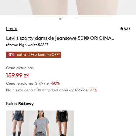
Levi's
5.0
Levi's szorty damskie jeansowe 501® ORIGINAL
różowe high waist 56327
-11%
extra -5% z kodem: OFF*
Cena aktualna:
159,99 zł
Cena regularna:
319,99 zł
-50%
Najniższa cena z 30 dni przed obniżką:
179,99 zł
 -11%
Kolor:
różowy