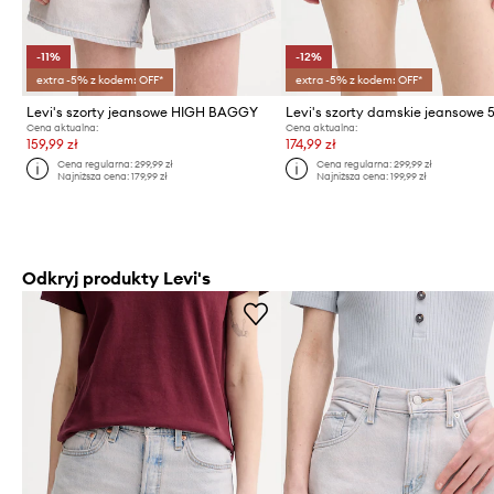
-11%
-12%
extra -5% z kodem: OFF*
extra -5% z kodem: OFF*
Levi's szorty jeansowe HIGH BAGGY
Cena aktualna:
Cena aktualna:
159,99 zł
174,99 zł
Cena regularna:
299,99 zł
Cena regularna:
299,99 zł
Najniższa cena:
179,99 zł
Najniższa cena:
199,99 zł
Odkryj produkty Levi's