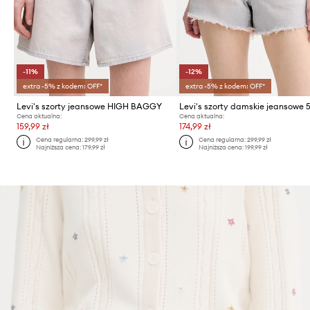
-11%
-12%
extra -5% z kodem: OFF*
extra -5% z kodem: OFF*
Levi's szorty jeansowe HIGH BAGGY
Cena aktualna:
Cena aktualna:
159,99 zł
174,99 zł
Cena regularna:
299,99 zł
Cena regularna:
299,99 zł
Najniższa cena:
179,99 zł
Najniższa cena:
199,99 zł