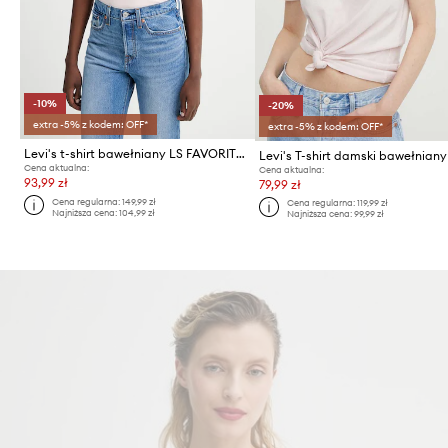
-10%
-20%
extra -5% z kodem: OFF*
extra -5% z kodem: OFF*
Levi's t-shirt bawełniany LS FAVORITE TEE SWEET HEART
Cena aktualna:
Cena aktualna:
93,99 zł
79,99 zł
Cena regularna:
149,99 zł
Cena regularna:
119,99 zł
Najniższa cena:
104,99 zł
Najniższa cena:
99,99 zł