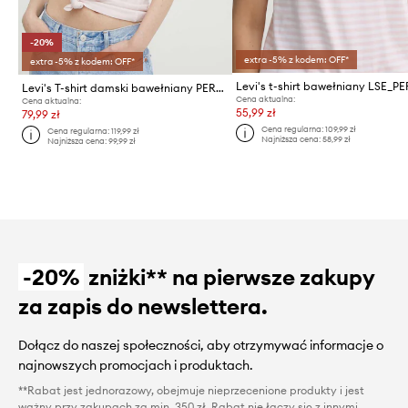
-20%
extra -5% z kodem: OFF*
extra -5% z kodem: OFF*
Levi's T-shirt damski bawełniany PERFECT V
Cena aktualna:
Cena aktualna:
55,99 zł
79,99 zł
Cena regularna:
109,99 zł
Cena regularna:
119,99 zł
Najniższa cena:
58,99 zł
Najniższa cena:
99,99 zł
-20%
zniżki** na pierwsze zakupy
za zapis do newslettera.
Dołącz do naszej społeczności, aby otrzymywać informacje o
najnowszych promocjach i produktach.
**Rabat jest jednorazowy, obejmuje nieprzecenione produkty i jest
ważny przy zakupach za min. 350 zł. Rabat nie łączy się z innymi