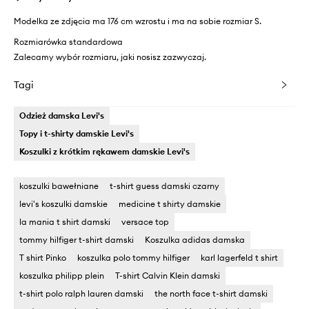
Modelka ze zdjęcia ma 176 cm wzrostu i ma na sobie rozmiar S.
Rozmiarówka standardowa
Zalecamy wybór rozmiaru, jaki nosisz zazwyczaj.
Tagi
Odzież damska Levi's
Topy i t-shirty damskie Levi's
Koszulki z krótkim rękawem damskie Levi's
koszulki bawełniane
t-shirt guess damski czarny
levi's koszulki damskie
medicine t shirty damskie
la mania t shirt damski
versace top
tommy hilfiger t-shirt damski
Koszulka adidas damska
T shirt Pinko
koszulka polo tommy hilfiger
karl lagerfeld t shirt
koszulka philipp plein
T-shirt Calvin Klein damski
t-shirt polo ralph lauren damski
the north face t-shirt damski