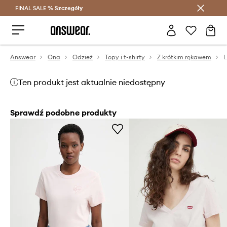
FINAL SALE %
Szczegóły
Oszczędzaj z Answear Club >
Answear
Ona
Odzież
Topy i t-shirty
Z krótkim rękawem
Ten produkt jest aktualnie niedostępny
Sprawdź podobne produkty