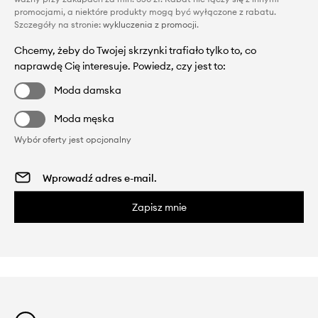
promocjami, a niektóre produkty mogą być wyłączone z rabatu.
Szczegóły na stronie:
wykluczenia z promocji
.
Chcemy, żeby do Twojej skrzynki trafiało tylko to, co
naprawdę Cię interesuje. Powiedz, czy jest to:
Moda damska
Moda męska
Wybór oferty jest opcjonalny
Zapisz mnie