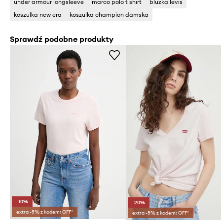
under armour longsleeve
marco polo t shirt
bluzka levis
koszulka new era
koszulka champion damska
Sprawdź podobne produkty
-10%
-20%
extra -5% z kodem: OFF*
extra -5% z kodem: OFF*