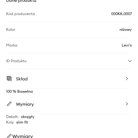
Dane produktu
Kod producenta
000KK.0007
Kolor
różowy
Marka
Levi's
ID Produktu
Skład
100 % Bawełna
Wymiary
Dekolt
:
okrągły
Krój
:
slim fit
Wymiary