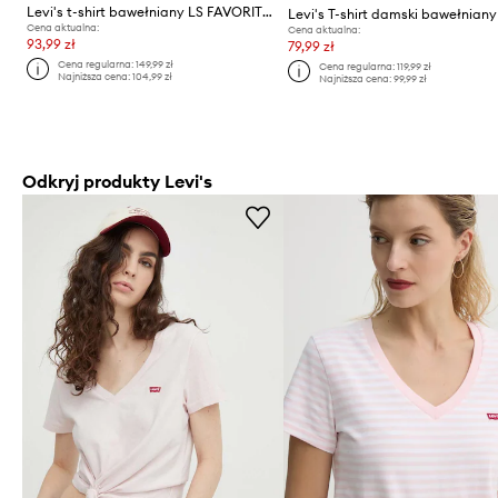
Levi's t-shirt bawełniany LS FAVORITE TEE SWEET HEART
Cena aktualna:
Cena aktualna:
93,99 zł
79,99 zł
Cena regularna:
149,99 zł
Cena regularna:
119,99 zł
Najniższa cena:
104,99 zł
Najniższa cena:
99,99 zł
Odkryj produkty Levi's