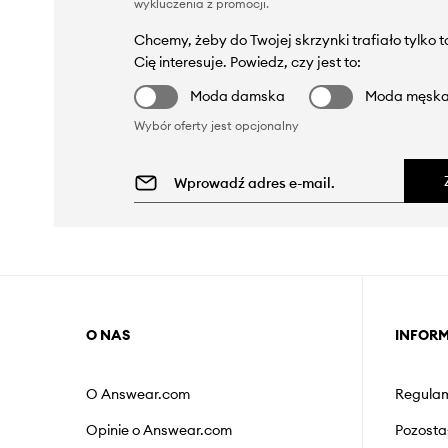
wykluczenia z promocji
.
Chcemy, żeby do Twojej skrzynki trafiało tylko 
Cię interesuje. Powiedz, czy jest to:
Moda damska
Moda męsk
Wybór oferty jest opcjonalny
O NAS
INFOR
O Answear.com
Regulam
Opinie o Answear.com
Pozosta