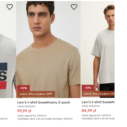
Tabela rozmiarów
-10%
-50%
extra -5% z kodem: OFF*
extra -5% z kodem: OFF*
Levi's t-shirt bawełniany
Levi's t-shirt bawełniany 2-pack
Cena aktualna:
Cena aktualna:
84,99 zł
99,99 zł
Cena regularna:
169,99 zł
Cena regularna:
199,99 zł
Najniższa cena z 30 dni przed obniżką
9,99 zł
Najniższa cena z 30 dni przed obniżką:
199,99 zł