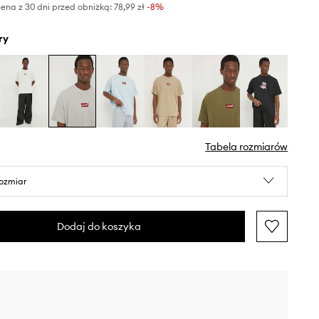
ena z 30 dni przed obniżką:
78,99 zł
 -8%
ry
Tabela rozmiarów
rozmiar
Dodaj do koszyka