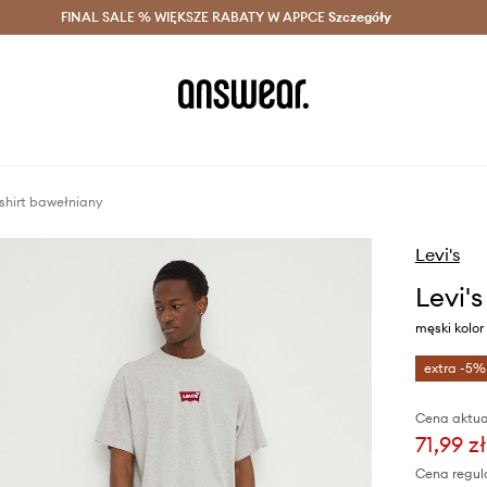
szczędzaj z Answear Club >
FINAL SALE % WIĘKSZE RABATY W APPCE
Dostawa nawet w 24h >
Szczegóły
News
-shirt bawełniany
Levi's
Levi's
męski kolor
extra -5%
Cena aktua
71,99 zł
Cena regul