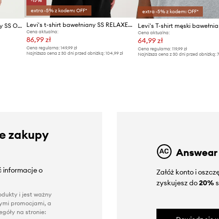
-17%
extra -5% z kodem: OFF*
extra -5% z kodem: OFF*
Levi's t-shirt bawełniany SS RELAXED FIT
Levi's T-shirt męski bawełniany SS ORIGINAL HM TEE
Cena aktualna:
Cena aktualna:
86,99 zł
64,99 zł
Cena regularna:
149,99 zł
Cena regularna:
119,99 zł
Najniższa cena z 30 dni przed obniżką:
104,99 zł
Najniższa cena z 30 dni przed obniżką:
7
ze zakupy
Answear
 informacje o
Załóż konto i oszc
zyskujesz do
20%
s
dukty i jest ważny
nnymi promocjami, a
góły na stronie: