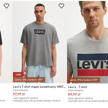
ID Produktu
-10%
extra -5% z kodem: OFF*
extra -5% z kodem: OFF*
Levi's T-shirt męski bawełniany VINTAGE FIT GRAPHIC
Levi's - T-shirt
Cena aktualna:
Cena aktualna:
97,99 zł
84,99 zł
Cena regularna:
169,99 zł
Cena regularna:
139,99 zł
,99 zł
Najniższa cena z 30 dni przed obniżką:
109,99 zł
Najniższa cena z 30 dni przed obniżką:
8