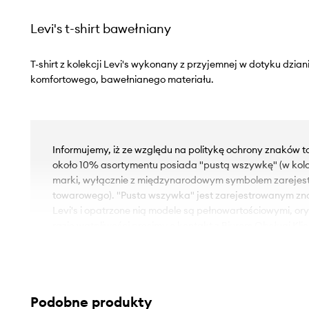
Levi's t-shirt bawełniany
T-shirt z kolekcji Levi's wykonany z przyjemnej w dotyku dzia
komfortowego, bawełnianego materiału.
Informujemy, iż ze względu na politykę ochrony znaków 
około 10% asortymentu posiada "pustą wszywkę" (w kol
marki, wyłącznie z międzynarodowym symbolem zareje
towarowego). "Pusta wszywka" jest zarejestrowanym z
Levi's i opatrzone nią modele są pełnowartościowymi, or
razie wątpliwości prosimy o kontakt z Biurem Obsługi Klie
- Fason vintage fit.
- Krój rękawa z obniżoną linią ramion nie ogranicza mobiln
- Klasyczny, okrągły dekolt.
Podobne produkty
- Haftowane logo.