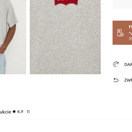
F
*
3
DA
ZWR
ukcie
4.9
11