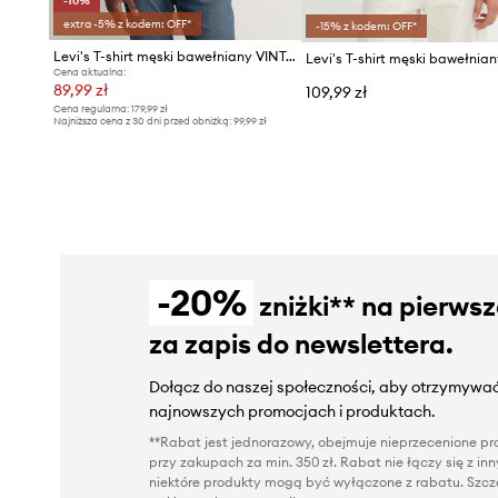
-10%
extra -5% z kodem: OFF*
-15% z kodem: OFF*
Levi's T-shirt męski bawełniany VINTAGE FIT GRAPHIC
Cena aktualna:
89,99 zł
109,99 zł
Cena regularna:
179,99 zł
Najniższa cena z 30 dni przed obniżką:
99,99 zł
-20%
zniżki** na pierws
za zapis do newslettera.
Dołącz do naszej społeczności, aby otrzymywać
najnowszych promocjach i produktach.
**Rabat jest jednorazowy, obejmuje nieprzecenione pro
przy zakupach za min. 350 zł. Rabat nie łączy się z i
niektóre produkty mogą być wyłączone z rabatu. Szcze