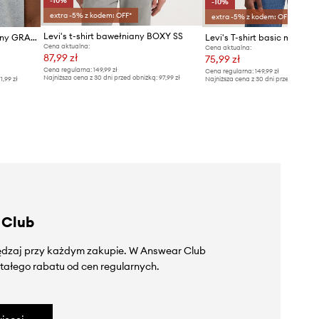
-10%
-10%
extra -5% z kodem: OFF*
extra -5% z kodem: OFF*
Levi's t-shirt bawełniany BOXY SS
Levi's T-shirt męski bawełniany GRAPHIC CREWNECK
Cena aktualna:
Cena aktualna:
87,99 zł
75,99 zł
Cena regularna:
149,99 zł
Cena regularna:
149,99 zł
Najniższa cena z 30 dni przed obniżką:
97,99 zł
1,99 zł
Najniższa cena z 30 dni przed obniżką
 Club
zędzaj przy każdym zakupie. W Answear Club
tałego rabatu od cen regularnych.