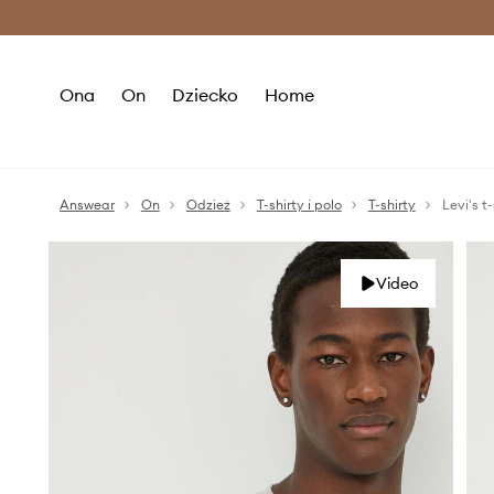
Premium Fashion Benefits >
O
Ona
On
Dziecko
Home
Answear
On
Odzież
T-shirty i polo
T-shirty
Levi's t
Video