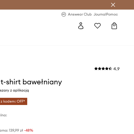
letter >
Regularne nowości >
Answear Club
Journal
Pomoc
4.9
 t-shirt bawełniany
 szary z aplikacją
 z kodem: OFF*
lna:
arna:
139,99 zł
-48%