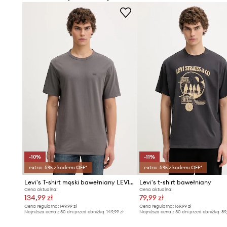
- Cienka, elastyczna dzianina.
- Długość: 71 cm.
- Szerokość pod pachami: 63 cm.
- Wymiary podane dla rozmiaru: L.
-10%
-11%
extra -5% z kodem: OFF*
extra -5% z kodem: OFF*
Levi's T-shirt męski bawełniany LEVIS ORIGINAL TEE
Levi's t-shirt bawełniany
Cena aktualna:
Cena aktualna:
134,99 zł
79,99 zł
Cena regularna:
149,99 zł
Cena regularna:
169,99 zł
Najniższa cena z 30 dni przed obniżką:
149,99 zł
Najniższa cena z 30 dni przed obniżką:
89