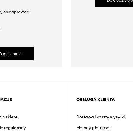
Dowiedz się w
to, co naprawdę
a
Zapisz mnie
MACJE
OBSŁUGA KLIENTA
in sklepu
Dostawa i koszty wysyłki
łe regulaminy
Metody płatności