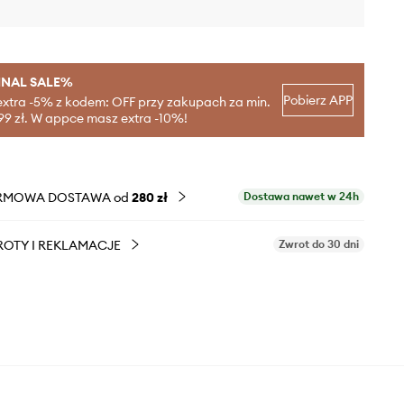
INAL SALE%
Pobierz APP
extra -5% z kodem: OFF przy zakupach za min.
99 zł. W appce masz extra -10%!
RMOWA DOSTAWA od
280 zł
Dostawa nawet w 24h
OTY I REKLAMACJE
Zwrot do 30 dni