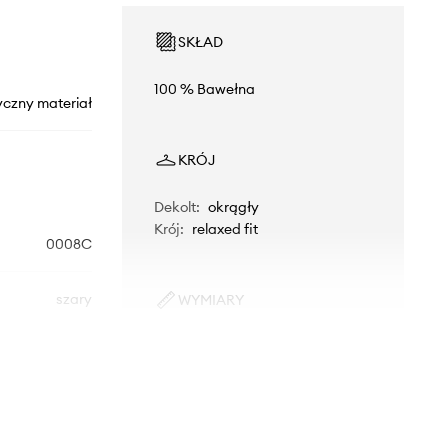
SKŁAD
100 % Bawełna
yczny materiał
KRÓJ
Dekolt
:
okrągły
Krój
:
relaxed fit
0008C
szary
WYMIARY
Model ze zdjęcia ma 190 cm
Levi's
wzrostu i ma na sobie rozmiar L.
Rozmiarówka zawyżona
Zalecamy wybór rozmiaru
mniejszego, niż nosisz zazwyczaj.