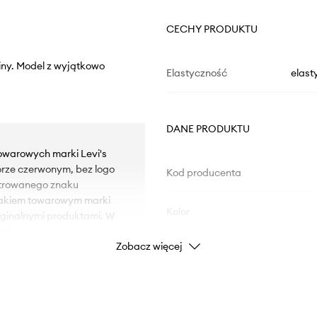
CECHY PRODUKTU
niny. Model z wyjątkowo
Elastyczność
elast
DANE PRODUKTU
towarowych marki Levi's
orze czerwonym, bez logo
Kod producenta
strowanego znaku
nakiem towarowym marki
Kolor
yginalnymi produktami. W
nta.
Zobacz więcej
Marka
ości.
Producent