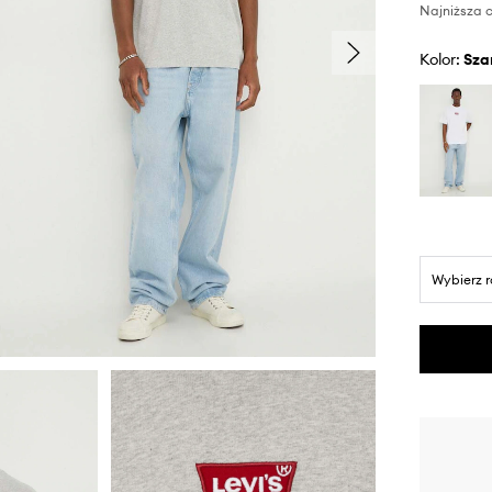
Najniższa c
Kolor:
sza
Wybierz 