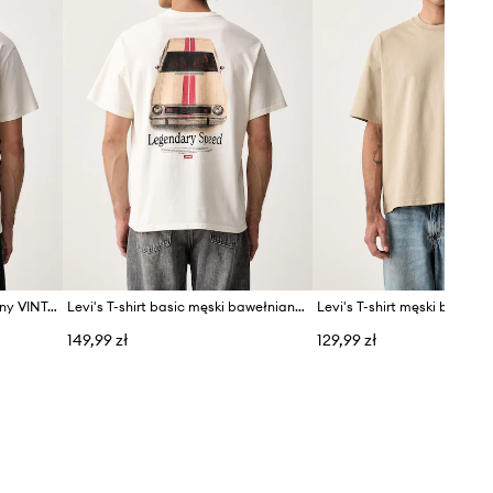
Levi's T-shirt męski bawełniany VINTAGE FIT GRAPHIC
Levi's T-shirt basic męski bawełniany RELAXED FIT TEE
149,99 zł
129,99 zł