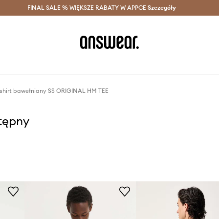
szczędzaj z Answear Club >
FINAL SALE % WIĘKSZE RABATY W APPCE
Dostawa nawet w 24h >
Szczegóły
News
t-shirt bawełniany SS ORIGINAL HM TEE
stępny