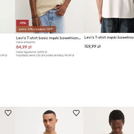
-10%
extra -5% z kodem: OFF*
Levi's T-shirt basic męski bawełniany RELAXED FIT TEE
Cena aktualna:
159,99 zł
84,99 zł
Cena regularna:
169,99 zł
4,99 zł
Najniższa cena z 30 dni przed obniżką:
94,99 zł