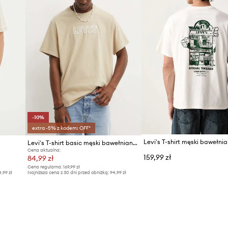
-10%
extra -5% z kodem: OFF*
Levi's T-shirt basic męski bawełniany RELAXED FIT TEE
Cena aktualna:
159,99 zł
84,99 zł
Cena regularna:
169,99 zł
4,99 zł
Najniższa cena z 30 dni przed obniżką:
94,99 zł