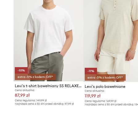
-10%
-11%
extra -5% z kodem: OFF*
extra -5% z kodem: OFF*
Levi's t-shirt bawełniany SS RELAXED FIT
Levi's polo bawełniane
Cena aktualna:
Cena aktualna:
87,99 zł
119,99 zł
Cena regularna:
149,99 zł
Cena regularna:
169,99 zł
Najniższa cena z 30 dni przed obniżką:
97,99 zł
Najniższa cena z 30 dni przed obniżką:
13