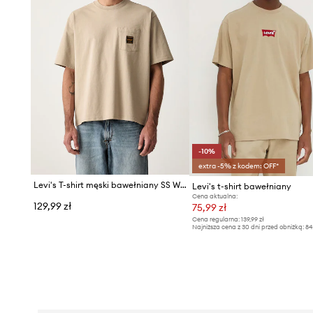
-10%
extra -5% z kodem: OFF*
Levi's T-shirt męski bawełniany SS WORKWEAR PKT
Levi's t-shirt bawełniany
Cena aktualna:
129,99 zł
75,99 zł
Cena regularna:
139,99 zł
Najniższa cena z 30 dni przed obniżką:
84