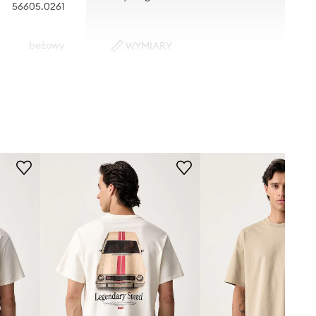
56605.0261
beżowy
WYMIARY
Model ze zdjęcia ma 186 cm
Levi's
wzrostu i ma na sobie rozmiar L.
Rozmiarówka standardowa
Zalecamy wybór rozmiaru, jaki nosisz
zazwyczaj.
Tabela rozmiarów