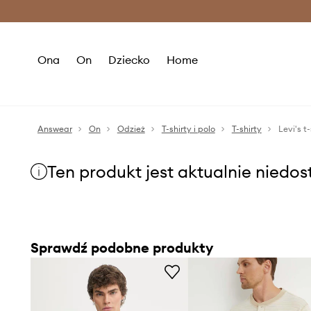
Premium Fashion Benefits >
O
Ona
On
Dziecko
Home
Answear
On
Odzież
T-shirty i polo
T-shirty
Levi's 
Ten produkt jest aktualnie niedo
Sprawdź podobne produkty