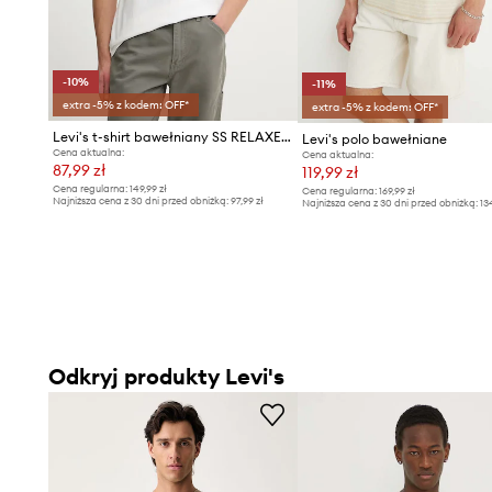
-10%
-11%
extra -5% z kodem: OFF*
extra -5% z kodem: OFF*
Levi's t-shirt bawełniany SS RELAXED FIT
Levi's polo bawełniane
Cena aktualna:
Cena aktualna:
87,99 zł
119,99 zł
Cena regularna:
149,99 zł
Cena regularna:
169,99 zł
Najniższa cena z 30 dni przed obniżką:
97,99 zł
Najniższa cena z 30 dni przed obniżką:
13
Odkryj produkty Levi's