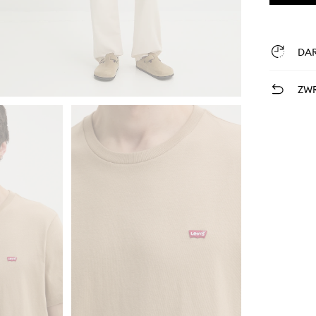
DA
ZWR