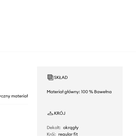
SKŁAD
Materiał główny: 100 % Bawełna
yczny materiał
KRÓJ
Dekolt
:
okrągły
Krój
:
regular fit