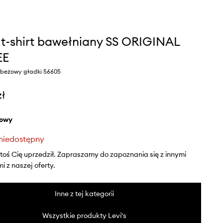
s t-shirt bawełniany SS ORIGINAL
EE
r beżowy gładki 56605
zł
żowy
niedostępny
ktoś Cię uprzedził. Zapraszamy do zapoznania się z innymi
 z naszej oferty.
Inne z tej kategorii
Wszystkie produkty Levi's