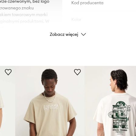
orze czerwonym, bez logo
Kod producenta
strowanego znaku
nakiem towarowym marki
Kolor
yginalnymi produktami. W
nta.
Zobacz więcej
Marka
ID Produktu