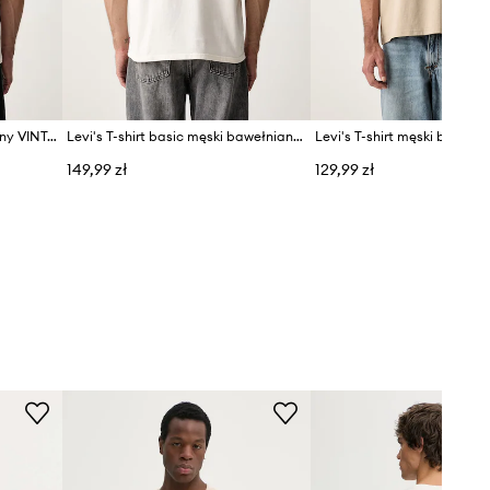
Levi's T-shirt męski bawełniany VINTAGE FIT GRAPHIC
Levi's T-shirt basic męski bawełniany RELAXED FIT TEE
149,99 zł
129,99 zł