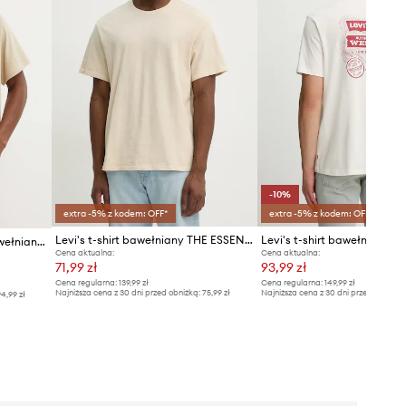
-10%
extra -5% z kodem: OFF*
extra -5% z kodem: OFF*
Levi's t-shirt bawełniany THE ESSENTIAL TEE
Levi's t-shirt bawełniany 
Levi's T-shirt basic męski bawełniany RELAXED FIT TEE
Cena aktualna:
Cena aktualna:
71,99 zł
93,99 zł
Cena regularna:
139,99 zł
Cena regularna:
149,99 zł
Najniższa cena z 30 dni przed obniżką:
75,99 zł
Najniższa cena z 30 dni przed obniżką
4,99 zł