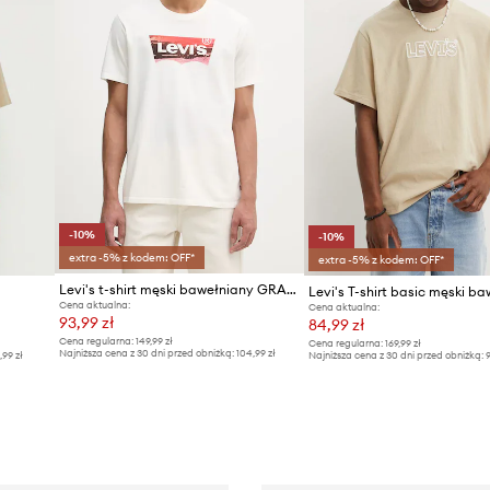
-10%
-10%
extra -5% z kodem: OFF*
extra -5% z kodem: OFF*
Levi's t-shirt męski bawełniany GRAPHIC CREWNECK
Cena aktualna:
Cena aktualna:
93,99 zł
84,99 zł
Cena regularna:
149,99 zł
Cena regularna:
169,99 zł
Najniższa cena z 30 dni przed obniżką:
104,99 zł
,99 zł
Najniższa cena z 30 dni przed obniżką:
9