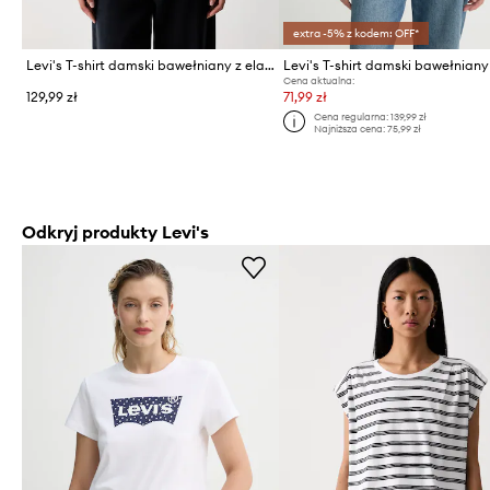
extra -5% z kodem: OFF*
Levi's T-shirt damski bawełniany z elastanem ESSENTIAL BABY
Cena aktualna:
129,99 zł
71,99 zł
Cena regularna:
139,99 zł
Najniższa cena:
75,99 zł
Odkryj produkty Levi's