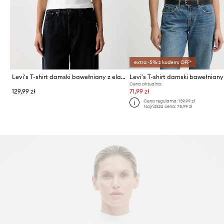
extra -5% z kodem: OFF*
Levi's T-shirt damski bawełniany z elastanem ESSENTIAL BABY
Cena aktualna:
129,99 zł
71,99 zł
Cena regularna:
139,99 zł
Najniższa cena:
75,99 zł