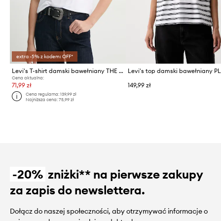
extra -5% z kodem: OFF*
Levi's T-shirt damski bawełniany THE PERFECT
Cena aktualna:
71,99 zł
149,99 zł
Cena regularna:
139,99 zł
Najniższa cena:
75,99 zł
-20%
zniżki** na pierwsze zakupy
za zapis do newslettera.
Dołącz do naszej społeczności, aby otrzymywać informacje o