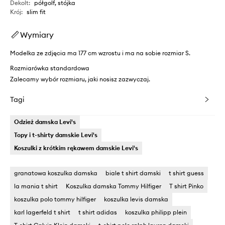
Dekolt
:
półgolf, stójka
Krój
:
slim fit
Wymiary
Modelka ze zdjęcia ma 177 cm wzrostu i ma na sobie rozmiar S.
Rozmiarówka standardowa
Zalecamy wybór rozmiaru, jaki nosisz zazwyczaj.
Tagi
Odzież damska Levi's
Topy i t-shirty damskie Levi's
Koszulki z krótkim rękawem damskie Levi's
granatowa koszulka damska
biale t shirt damski
t shirt guess
la mania t shirt
Koszulka damska Tommy Hilfiger
T shirt Pinko
koszulka polo tommy hilfiger
koszulka levis damska
karl lagerfeld t shirt
t shirt adidas
koszulka philipp plein