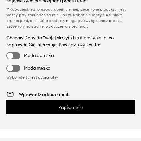
najnowszych promocjach i produktach.
**Rabat jest jednorazowy, obejmuje nieprzecenione produkty i jest
ważny przy zakupach za min. 350 zł. Rabat nie łączy się z innymi
promocjami, a niektóre produkty mogą być wyłączone z rabatu.
Szczegóły na stronie:
wykluczenia z promocji
.
Chcemy, żeby do Twojej skrzynki trafiało tylko to, co
naprawdę Cię interesuje. Powiedz, czy jest to:
Moda damska
Moda męska
Wybór oferty jest opcjonalny
Zapisz mnie