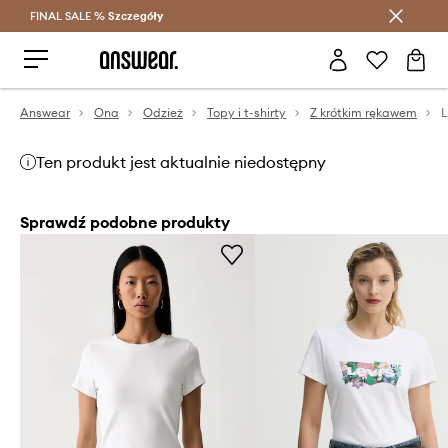
FINAL SALE %
Szczegóły
Oszczędzaj z Answear Club >
Answear
Ona
Odzież
Topy i t-shirty
Z krótkim rękawem
L
Ten produkt jest aktualnie niedostępny
Sprawdź podobne produkty