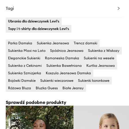
Tagi
Ubrania dla dziewczynek Levi's
Topy i t-shirty dla dziewczynek Levi's
Parka Damska
Sukienka Jeansowa
Trencz damski
Sukienka Maxi na Lato
Spódnica Jeansowa
Sukienka z Wiskozy
Eleganckie Sukienki
Ramoneska Damska
Sukienki na wesele
Sukienka z Cekinami
Sukienka Bawełniana
Kurtka Jeansowa
Sukienka Szmizjerka
Koszula Jeansowa Damska
Bojówki Damskie
Sukienki wieczorowe
Sukienki koronkowe
Różowa Bluza
Bluzka Guess
Białe Jeansy
Sprawdź podobne produkty