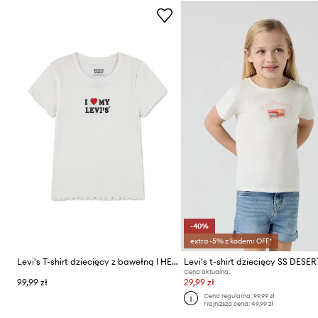
-40%
extra -5% z kodem: OFF*
Levi's T-shirt dziecięcy z bawełną I HEART MY LEVIS TOP
Cena aktualna:
99,99 zł
29,99 zł
Cena regularna:
99,99 zł
Najniższa cena:
49,99 zł