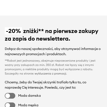
-20%
zniżki** na pierwsze zakupy
za zapis do newslettera.
Dołącz do naszej społeczności, aby otrzymywać informacje o
najnowszych promocjach i produktach.
**Rabat jest jednorazowy, obejmuje nieprzecenione produkty i jest
ważny przy zakupach za min. 350 zł. Rabat nie łączy się z innymi
promocjami, a niektóre produkty mogą być wyłączone z rabatu.
Szczegóły na stronie:
wykluczenia z promocji
.
Chcemy, żeby do Twojej skrzynki trafiało tylko to, co
naprawdę Cię interesuje. Powiedz, czy jest to:
Moda damska
Moda męska