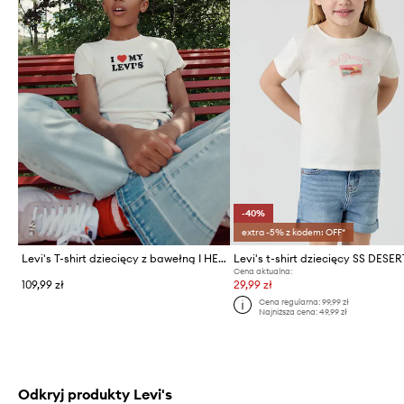
-40%
extra -5% z kodem: OFF*
Levi's T-shirt dziecięcy z bawełną I HEART MY LEVIS TOP
Cena aktualna:
109,99 zł
29,99 zł
Cena regularna:
99,99 zł
Najniższa cena:
49,99 zł
Odkryj produkty Levi's