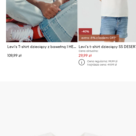
-40%
extra -5% z kodem: OFF*
Levi's T-shirt dziecięcy z bawełną I HEART MY LEVIS TOP
Cena aktualna:
109,99 zł
29,99 zł
Cena regularna:
99,99 zł
Najniższa cena:
49,99 zł