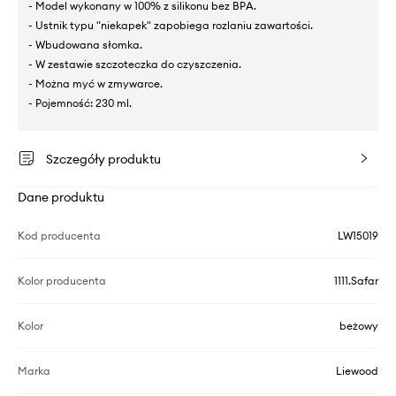
- Model wykonany w 100% z silikonu bez BPA.
- Ustnik typu "niekapek" zapobiega rozlaniu zawartości.
- Wbudowana słomka.
- W zestawie szczoteczka do czyszczenia.
- Można myć w zmywarce.
- Pojemność: 230 ml.
Szczegóły produktu
Dane produktu
Kod producenta
LW15019
Kolor producenta
1111.Safar
Kolor
beżowy
Marka
Liewood