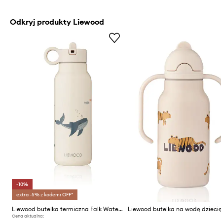
Odkryj produkty Liewood
-10%
extra -5% z kodem: OFF*
Liewood butelka termiczna Falk Water Bottle 350 ml
Cena aktualna: