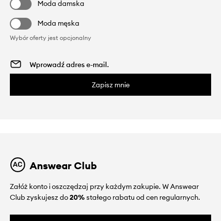
Moda damska
Moda męska
Wybór oferty jest opcjonalny
Zapisz mnie
Answear Club
Załóż konto i oszczędzaj przy każdym zakupie. W Answear
Club zyskujesz do
20%
stałego rabatu od cen regularnych.