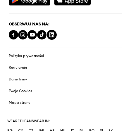
OBSERWUJ NAS NA:
Polityka prywatności
Regulamin
Dane firmy
Twoje Cookies
Mapa strony
WEARETHEANSWEAR IN:
BG
CY
CZ
GR
HR
HU
IT
PL
RO
SI
SK