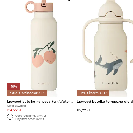
-10%
extra -5% z kodem: OFF*
-15% z kodem: OFF*
Liewood butelka na wodę Falk Water Bottle 500 ml
Cena aktualna:
124,99 zł
119,99 zł
Cena regularna:
139,99 zł
Najniższa cena:
139,99 zł