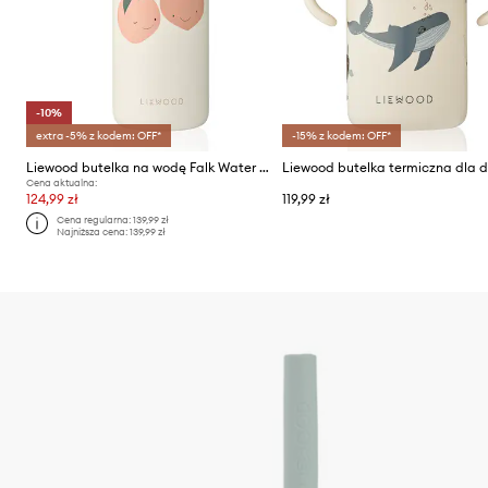
-10%
extra -5% z kodem: OFF*
-15% z kodem: OFF*
Liewood butelka na wodę Falk Water Bottle 500 ml
Cena aktualna:
124,99 zł
119,99 zł
Cena regularna:
139,99 zł
Najniższa cena:
139,99 zł