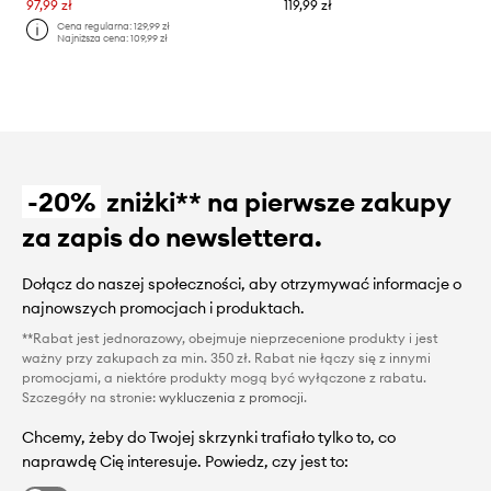
97,99 zł
119,99 zł
Cena regularna:
129,99 zł
Najniższa cena:
109,99 zł
-20%
zniżki** na pierwsze zakupy
za zapis do newslettera.
Dołącz do naszej społeczności, aby otrzymywać informacje o
najnowszych promocjach i produktach.
**Rabat jest jednorazowy, obejmuje nieprzecenione produkty i jest
ważny przy zakupach za min. 350 zł. Rabat nie łączy się z innymi
promocjami, a niektóre produkty mogą być wyłączone z rabatu.
Szczegóły na stronie:
wykluczenia z promocji
.
Chcemy, żeby do Twojej skrzynki trafiało tylko to, co
naprawdę Cię interesuje. Powiedz, czy jest to: