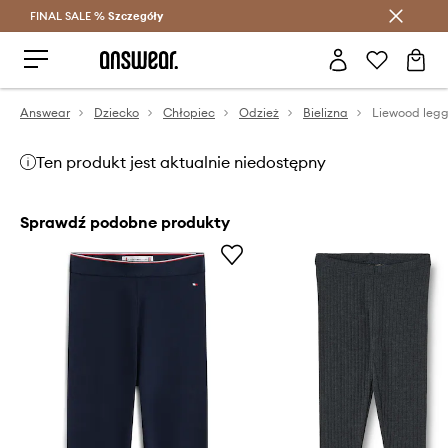
FINAL SALE %
Szczegóły
Oszczędzaj z Answear Club >
Answear
Dziecko
Chłopiec
Odzież
Bielizna
Ten produkt jest aktualnie niedostępny
Sprawdź podobne produkty