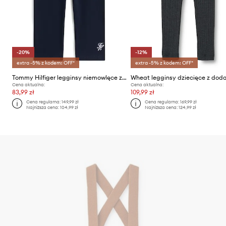
-20%
-12%
extra -5% z kodem: OFF*
extra -5% z kodem: OFF*
Tommy Hilfiger legginsy niemowlęce z bawełną
Cena aktualna:
Cena aktualna:
83,99 zł
109,99 zł
Cena regularna:
149,99 zł
Cena regularna:
169,99 zł
Najniższa cena:
104,99 zł
Najniższa cena:
124,99 zł