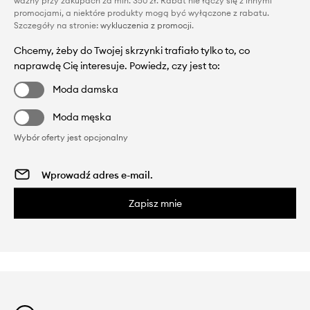
ważny przy zakupach za min. 350 zł. Rabat nie łączy się z innymi
promocjami, a niektóre produkty mogą być wyłączone z rabatu.
Szczegóły na stronie:
wykluczenia z promocji
.
Chcemy, żeby do Twojej skrzynki trafiało tylko to, co
naprawdę Cię interesuje. Powiedz, czy jest to:
Moda damska
Moda męska
Wybór oferty jest opcjonalny
Zapisz mnie