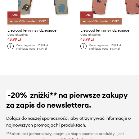
-10%
-10%
extra -5% z kodem: OFF*
extra -5% z kodem: OFF*
Liewood legginsy dziecięce
Liewood legginsy dziecięce
Cena aktualna:
Cena aktualna:
48,99 zł
48,99 zł
Cena regularna:
139,99 zł
Cena regularna:
139,99 zł
Najniższa cena:
54,99 zł
Najniższa cena:
54,99 zł
-20%
zniżki** na pierwsze zakupy
za zapis do newslettera.
Dołącz do naszej społeczności, aby otrzymywać informacje o
najnowszych promocjach i produktach.
**Rabat jest jednorazowy, obejmuje nieprzecenione produkty i jest