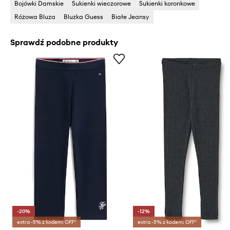
Bojówki Damskie
Sukienki wieczorowe
Sukienki koronkowe
Różowa Bluza
Bluzka Guess
Białe Jeansy
Sprawdź podobne produkty
-20%
-12%
extra -5% z kodem: OFF*
extra -5% z kodem: OFF*