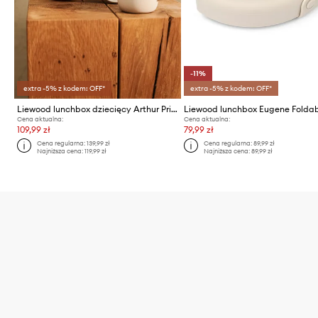
-11%
extra -5% z kodem: OFF*
extra -5% z kodem: OFF*
Liewood lunchbox dziecięcy Arthur Printed Lunchbox
Cena aktualna:
Cena aktualna:
109,99 zł
79,99 zł
Cena regularna:
139,99 zł
Cena regularna:
89,99 zł
Najniższa cena:
119,99 zł
Najniższa cena:
89,99 zł