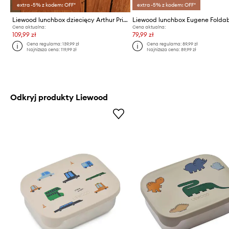
extra -5% z kodem: OFF*
extra -5% z kodem: OFF*
Liewood lunchbox dziecięcy Arthur Printed Lunchbox
Cena aktualna:
Cena aktualna:
109,99 zł
79,99 zł
Cena regularna:
139,99 zł
Cena regularna:
89,99 zł
Najniższa cena:
119,99 zł
Najniższa cena:
89,99 zł
Odkryj produkty Liewood