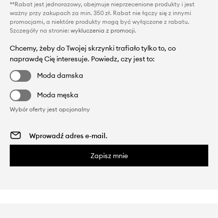
**Rabat jest jednorazowy, obejmuje nieprzecenione produkty i jest
ważny przy zakupach za min. 350 zł. Rabat nie łączy się z innymi
promocjami, a niektóre produkty mogą być wyłączone z rabatu.
Szczegóły na stronie:
wykluczenia z promocji
.
Chcemy, żeby do Twojej skrzynki trafiało tylko to, co
naprawdę Cię interesuje. Powiedz, czy jest to:
Moda damska
Moda męska
Wybór oferty jest opcjonalny
Zapisz mnie