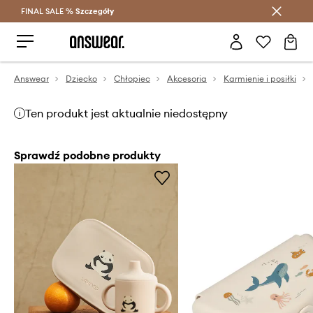
FINAL SALE %
Szczegóły
Oszczędzaj z Answear Club >
Answear
Dziecko
Chłopiec
Akcesoria
Karmienie i posiłki
Ten produkt jest aktualnie niedostępny
Sprawdź podobne produkty