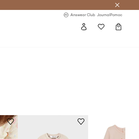
letter >
Regularne nowości >
Answear Club
Journal
Pomoc