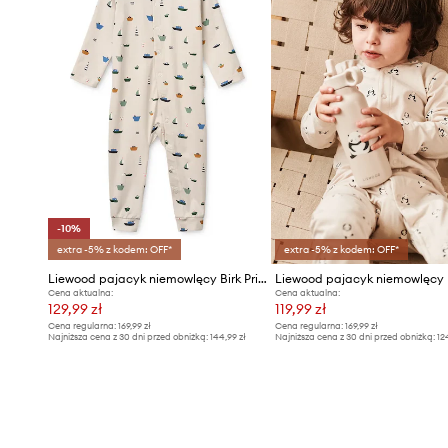
-10%
extra -5% z kodem: OFF*
extra -5% z kodem: OFF*
Liewood pajacyk niemowlęcy Birk Printed Pyjamas Jumpsuit
Cena aktualna:
Cena aktualna:
129,99 zł
119,99 zł
Cena regularna:
169,99 zł
Cena regularna:
169,99 zł
Najniższa cena z 30 dni przed obniżką:
144,99 zł
Najniższa cena z 30 dni przed obniżką:
12