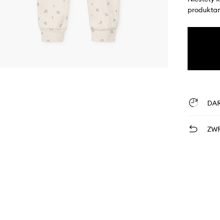
produktami
DA
ZWR