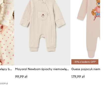
-15% z kodem: OFF*
Konges Sløjd pajacyk niemowlęcy bawełniany MINNIE ONESIE GOTS
Mayoral Newborn śpiochy niemowlęce z bawełną
99,99 zł
179,99 zł
09,99 zł