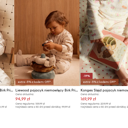
-19%
extra -5% z kodem: OFF*
extra -5% z kodem: OFF*
Liewood pajacyk niemowlęcy Birk Printed Pyjamas Jumpsuit
Liewood pajacyk niemowlęcy Birk Printed Pyjamas Jumpsuit
Cena aktualna:
Cena aktualna:
94,99 zł
169,99 zł
Cena regularna:
159,99 zł
Cena regularna:
209,99 zł
4,99 zł
Najniższa cena z 30 dni przed obniżką:
99,99 zł
Najniższa cena z 30 dni przed obniżką:
2