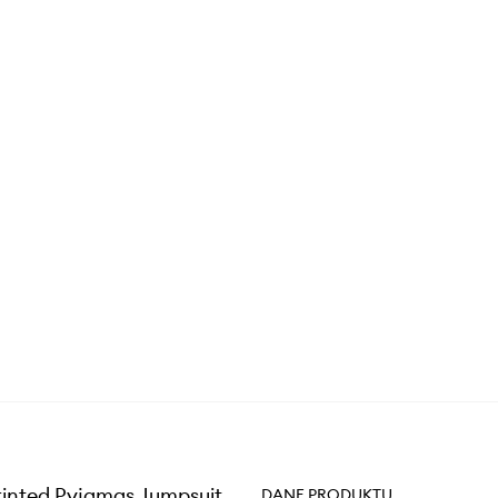
rinted Pyjamas Jumpsuit
DANE PRODUKTU