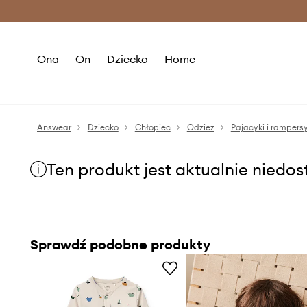
Premium Fashion Benefits >
O
Ona
On
Dziecko
Home
Answear
Dziecko
Chłopiec
Odzież
Pajacyki i rampers
Ten produkt jest aktualnie niedo
Sprawdź podobne produkty