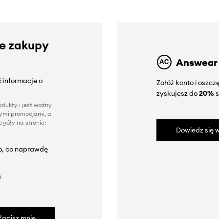
ze zakupy
Answear
 informacje o
Załóż konto i oszc
zyskujesz do
20%
s
dukty i jest ważny
nnymi promocjami, a
góły na stronie:
Dowiedz się w
to, co naprawdę
a
Zapisz mnie