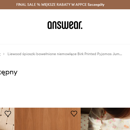
szczędzaj z Answear Club >
FINAL SALE % WIĘKSZE RABATY W APPCE
Dostawa nawet w 24h >
Szczegóły
News
y
Liewood śpioszki bawełniane niemowlęce Birk Printed Pyjamas Jumpsuit
stępny