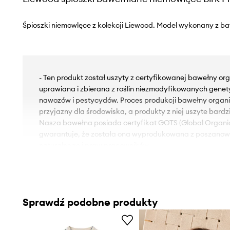
Śpioszki niemowlęce z kolekcji Liewood. Model wykonany z baw
- Ten produkt został uszyty z certyfikowanej bawełny orga
uprawiana i zbierana z roślin niezmodyfikowanych genet
nawozów i pestycydów. Proces produkcji bawełny organic
przyjazny dla środowiska, a produkty z niej uszyte bardzi
Nasza bawełna posiada certyfikat GOTS (Global Organic 
gwarantuje, że została ona wyprodukowana z poszano
naturalnego i praw pracowników.
- Długi rękaw.
- Okrągły dekolt.
- Zapięcie na zatrzaski.
Sprawdź podobne produkty