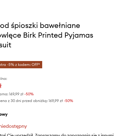
od śpioszki bawełniane
wlęce Birk Printed Pyjamas
uit
xtra -5% z kodem: OFF*
lna:
ł
arna:
169,99 zł
-50%
ena z 30 dni przed obniżką:
169,99 zł
 -50%
żowy
niedostępny
ktoś Cię uprzedził. Zapraszamy do zapoznania się z innymi