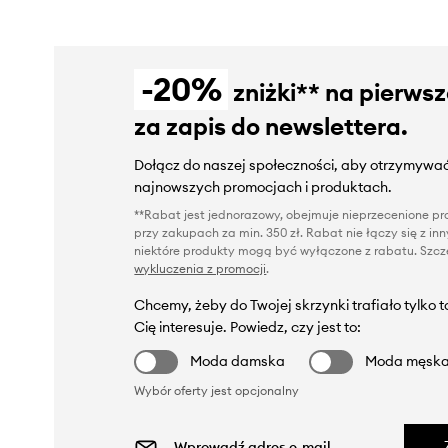
-20%
zniżki** na pierws
za zapis do newslettera.
Dołącz do naszej społeczności, aby otrzymywać
najnowszych promocjach i produktach.
**Rabat jest jednorazowy, obejmuje nieprzecenione pro
przy zakupach za min. 350 zł. Rabat nie łączy się z i
niektóre produkty mogą być wyłączone z rabatu. Szcze
wykluczenia z promocji
.
Chcemy, żeby do Twojej skrzynki trafiało tylko 
Cię interesuje. Powiedz, czy jest to:
Moda damska
Moda męsk
Wybór oferty jest opcjonalny