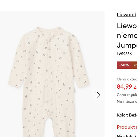
Liewood
Liewo
niemo
Jumps
LW19856
-50%
e
Cena aktua
84,99 z
Cena regul
Najniższa c
Kolor:
be
Produkt 
Niestety 