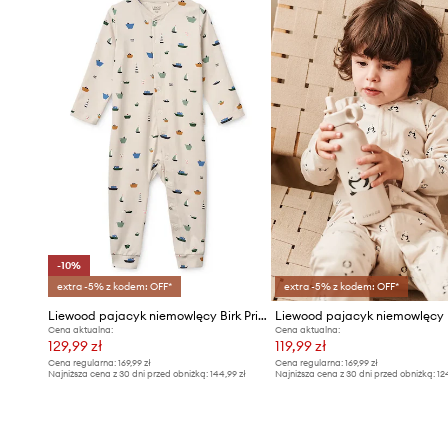
-10%
extra -5% z kodem: OFF*
extra -5% z kodem: OFF*
Liewood pajacyk niemowlęcy Birk Printed Pyjamas Jumpsuit
Cena aktualna:
Cena aktualna:
129,99 zł
119,99 zł
Cena regularna:
169,99 zł
Cena regularna:
169,99 zł
Najniższa cena z 30 dni przed obniżką:
144,99 zł
Najniższa cena z 30 dni przed obniżką:
12