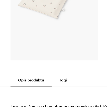
Opis produktu
Tagi
Liewood śpioszki bawełniane niemowlęce Birk P