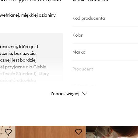
ełnianej, miękkiej dzianiny.
Kod producenta
Kolor
nicznej, która jest
Marka
ycznie, bez użycia
znej jest bardziej
ej przyjazne dla Ciebie.
Producent
Textile Standard), który
waniem środowiska
ID Produktu
Zobacz więcej