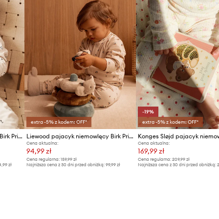
-19%
extra -5% z kodem: OFF*
extra -5% z kodem: OFF*
Liewood pajacyk niemowlęcy Birk Printed Pyjamas Jumpsuit
Liewood pajacyk niemowlęcy Birk Printed Pyjamas Jumpsuit
Cena aktualna:
Cena aktualna:
94,99 zł
169,99 zł
Cena regularna:
159,99 zł
Cena regularna:
209,99 zł
4,99 zł
Najniższa cena z 30 dni przed obniżką:
99,99 zł
Najniższa cena z 30 dni przed obniżką:
2