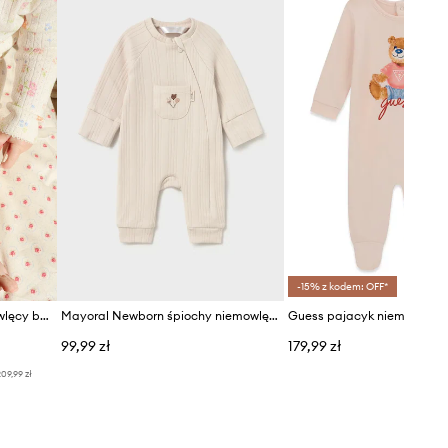
-15% z kodem: OFF*
Konges Sløjd pajacyk niemowlęcy bawełniany MINNIE ONESIE GOTS
Mayoral Newborn śpiochy niemowlęce z bawełną
99,99 zł
179,99 zł
09,99 zł