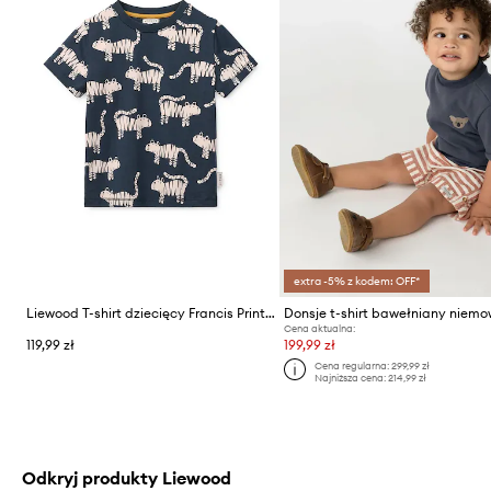
extra -5% z kodem: OFF*
Liewood T-shirt dziecięcy Francis Printed SS T-shirt
Cena aktualna:
119,99 zł
199,99 zł
Cena regularna:
299,99 zł
Najniższa cena:
214,99 zł
Odkryj produkty Liewood