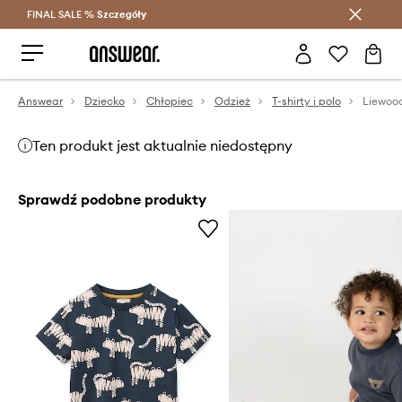
FINAL SALE %
Szczegóły
Oszczędzaj z Answear Club >
Answear
Dziecko
Chłopiec
Odzież
T-shirty i polo
Ten produkt jest aktualnie niedostępny
Sprawdź podobne produkty