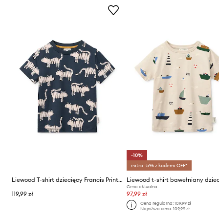
-10%
extra -5% z kodem: OFF*
Liewood T-shirt dziecięcy Francis Printed SS T-shirt
Cena aktualna:
119,99 zł
97,99 zł
Cena regularna:
109,99 zł
Najniższa cena:
109,99 zł