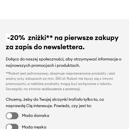
-20%
zniżki** na pierwsze zakupy
za zapis do newslettera.
Dołącz do naszej społeczności, aby otrzymywać informacje o
najnowszych promocjach i produktach.
**Rabat jest jednorazowy, obejmuje nieprzecenione produkty i jest
ważny przy zakupach za min. 350 zł. Rabat nie łączy się z innymi
promocjami, a niektóre produkty mogą być wyłączone z rabatu.
Szczegóły na stronie:
wykluczenia z promocji
.
Chcemy, żeby do Twojej skrzynki trafiało tylko to, co
naprawdę Cię interesuje. Powiedz, czy jest to:
Moda damska
Moda męska