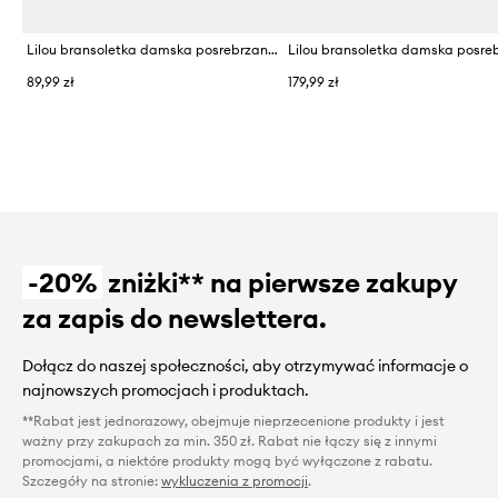
Lilou bransoletka damska posrebrzana
89,99 zł
179,99 zł
-20%
zniżki** na pierwsze zakupy
za zapis do newslettera.
Dołącz do naszej społeczności, aby otrzymywać informacje o
najnowszych promocjach i produktach.
**Rabat jest jednorazowy, obejmuje nieprzecenione produkty i jest
ważny przy zakupach za min. 350 zł. Rabat nie łączy się z innymi
promocjami, a niektóre produkty mogą być wyłączone z rabatu.
Szczegóły na stronie:
wykluczenia z promocji
.