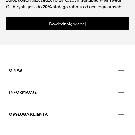
Załóż konto i oszczędzaj przy każdym zakupie. W Answear
Club zyskujesz do
20%
stałego rabatu od cen regularnych.
Dowiedz się więcej
O NAS
INFORMACJE
OBSŁUGA KLIENTA