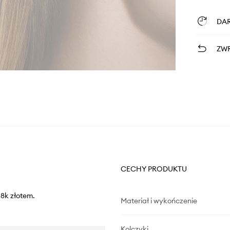
DA
ZWR
CECHY PRODUKTU
18k złotem.
Materiał i wykończenie
Kolczyki