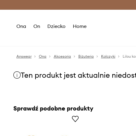
Premium Fashion Benefits >
O
Ona
On
Dziecko
Home
Answear
Ona
Akcesoria
Biżuteria
Kolczyki
Lilou k
Ten produkt jest aktualnie niedo
Sprawdź podobne produkty