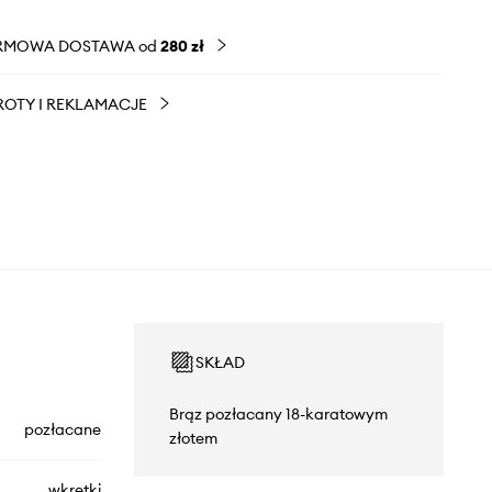
RMOWA DOSTAWA od
280 zł
OTY I REKLAMACJE
SKŁAD
Brąz pozłacany 18-karatowym
pozłacane
złotem
wkrętki