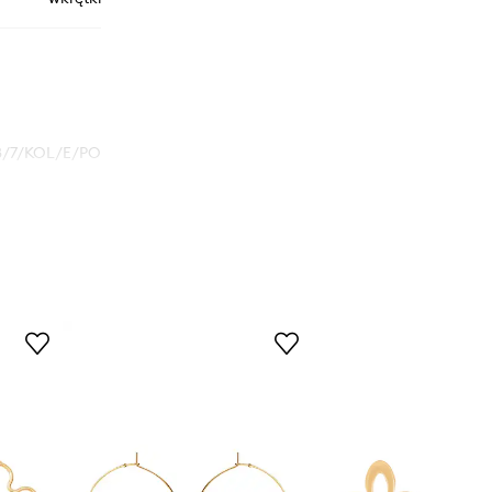
8/7/KOL/E/PO
złoty
Lilou