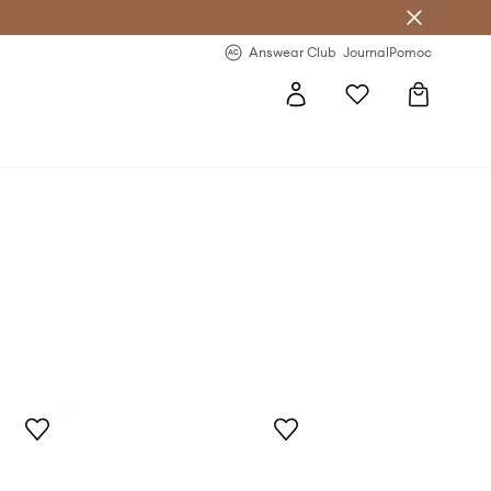
letter >
Regularne nowości >
Answear Club
Journal
Pomoc