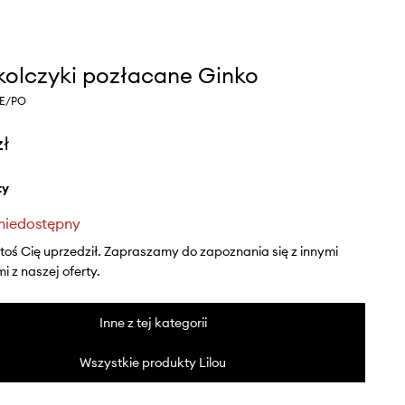
 kolczyki pozłacane Ginko
/E/PO
zł
ty
niedostępny
ktoś Cię uprzedził. Zapraszamy do zapoznania się z innymi
 z naszej oferty.
Inne z tej kategorii
Wszystkie produkty Lilou