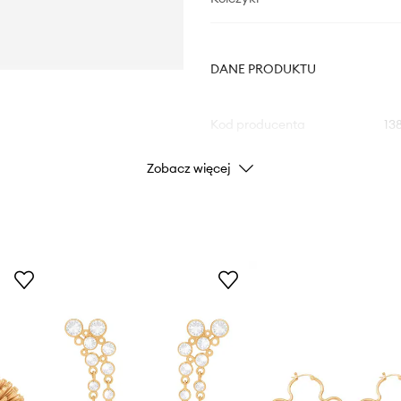
DANE PRODUKTU
Kod producenta
13
Zobacz więcej
Kolor
Marka
Producent
ID Produktu