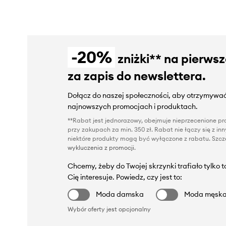
-20%
zniżki** na pierws
za zapis do newslettera.
Dołącz do naszej społeczności, aby otrzymywać
najnowszych promocjach i produktach.
**Rabat jest jednorazowy, obejmuje nieprzecenione pro
przy zakupach za min. 350 zł. Rabat nie łączy się z i
niektóre produkty mogą być wyłączone z rabatu. Szcze
wykluczenia z promocji
.
Chcemy, żeby do Twojej skrzynki trafiało tylko 
Cię interesuje. Powiedz, czy jest to:
Moda damska
Moda męsk
Wybór oferty jest opcjonalny