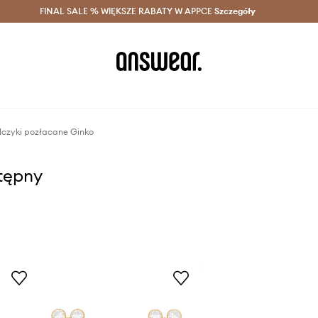
szczędzaj z Answear Club >
FINAL SALE % WIĘKSZE RABATY W APPCE
Dostawa nawet w 24h >
Szczegóły
News
olczyki pozłacane Ginko
stępny