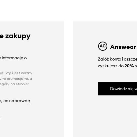
ze zakupy
Answear
 informacje o
Załóż konto i oszc
zyskujesz do
20%
s
dukty i jest ważny
nnymi promocjami, a
góły na stronie:
Dowiedz się w
to, co naprawdę
a