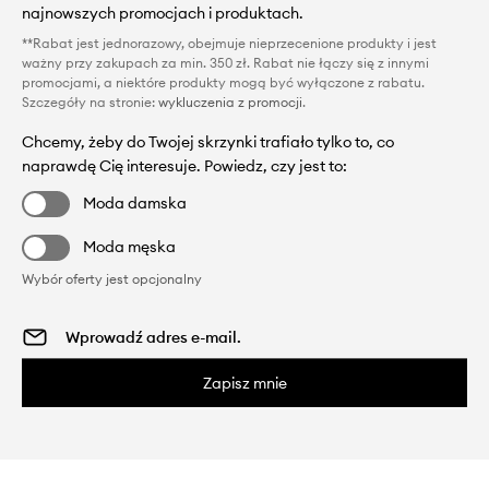
najnowszych promocjach i produktach.
**Rabat jest jednorazowy, obejmuje nieprzecenione produkty i jest
ważny przy zakupach za min. 350 zł. Rabat nie łączy się z innymi
promocjami, a niektóre produkty mogą być wyłączone z rabatu.
Szczegóły na stronie:
wykluczenia z promocji
.
Chcemy, żeby do Twojej skrzynki trafiało tylko to, co
naprawdę Cię interesuje. Powiedz, czy jest to:
Moda damska
Moda męska
Wybór oferty jest opcjonalny
Zapisz mnie