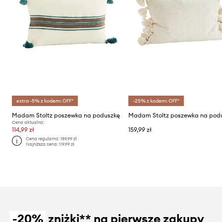
extra -5% z kodem: OFF*
-25% z kodem: OFF*
Madam Stoltz poszewka na poduszkę
Madam Stoltz poszewka na pod
Cena aktualna:
114,99 zł
159,99 zł
Cena regularna:
189,99 zł
Najniższa cena:
119,99 zł
-20%
zniżki** na pierwsze zakupy