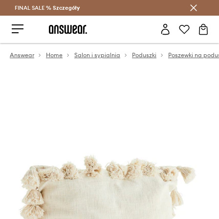
FINAL SALE %
Szczegóły
Oszczędzaj z Answear Club >
Answear
Home
Salon i sypialnia
Poduszki
Poszewki na podu