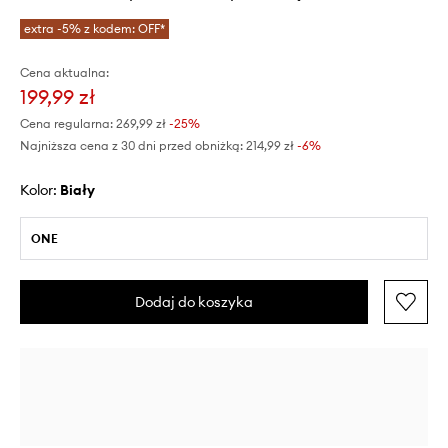
extra -5% z kodem: OFF*
Cena aktualna:
199,99 zł
Cena regularna:
269,99 zł
-25%
Najniższa cena z 30 dni przed obniżką:
214,99 zł
 -6%
Kolor:
biały
ONE
Dodaj do koszyka