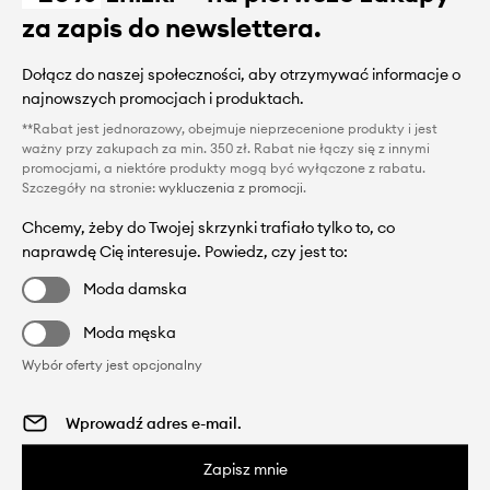
za zapis do newslettera.
Dołącz do naszej społeczności, aby otrzymywać informacje o
najnowszych promocjach i produktach.
**Rabat jest jednorazowy, obejmuje nieprzecenione produkty i jest
ważny przy zakupach za min. 350 zł. Rabat nie łączy się z innymi
promocjami, a niektóre produkty mogą być wyłączone z rabatu.
Szczegóły na stronie:
wykluczenia z promocji
.
Chcemy, żeby do Twojej skrzynki trafiało tylko to, co
naprawdę Cię interesuje. Powiedz, czy jest to:
Moda damska
Moda męska
Wybór oferty jest opcjonalny
Zapisz mnie