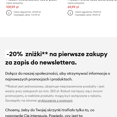
Cena aktualna:
Cena aktualna:
109,99 zł
69,99 zł
Cena regularna:
149,99 zł
Cena regularna:
99,99 zł
Najniższa cena:
114,99 zł
Najniższa cena:
99,99 zł
-20%
zniżki** na pierwsze zakupy
za zapis do newslettera.
Dołącz do naszej społeczności, aby otrzymywać informacje o
najnowszych promocjach i produktach.
**Rabat jest jednorazowy, obejmuje nieprzecenione produkty i jest
ważny przy zakupach za min. 350 zł. Rabat nie łączy się z innymi
promocjami, a niektóre produkty mogą być wyłączone z rabatu.
Szczegóły na stronie:
wykluczenia z promocji
.
Chcemy, żeby do Twojej skrzynki trafiało tylko to, co
naprawdę Cię interesuje. Powiedz, czy jest to: