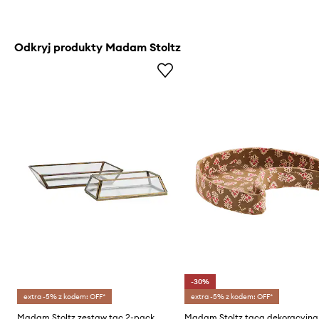
Odkryj produkty Madam Stoltz
-30%
extra -5% z kodem: OFF*
extra -5% z kodem: OFF*
Madam Stoltz zestaw tac 2-pack