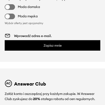
Moda damska
Moda męska
Wybór oferty jest opcjonalny
Zapisz mnie
Answear Club
Załóż konto i oszczędzaj przy każdym zakupie. W Answear
Club zyskujesz do
20%
stałego rabatu od cen regularnych.