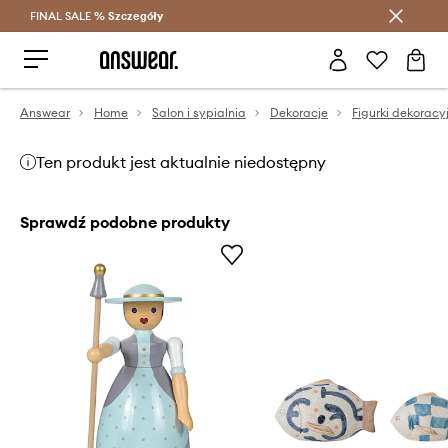
FINAL SALE %
Szczegóły
Oszczędzaj z Answear Club >
Answear
Home
Salon i sypialnia
Dekoracje
Figurki dekoracy
Ten produkt jest aktualnie niedostępny
Sprawdź podobne produkty