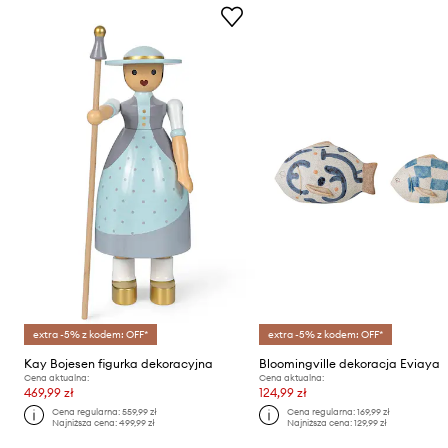
extra -5% z kodem: OFF*
extra -5% z kodem: OFF*
Kay Bojesen figurka dekoracyjna
Bloomingville dekoracja Eviaya
Cena aktualna:
Cena aktualna:
469,99 zł
124,99 zł
Cena regularna:
559,99 zł
Cena regularna:
169,99 zł
Najniższa cena:
499,99 zł
Najniższa cena:
129,99 zł