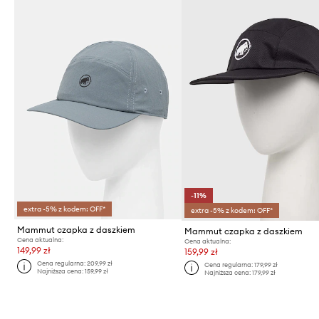
-11%
extra -5% z kodem: OFF*
extra -5% z kodem: OFF*
Mammut czapka z daszkiem
Mammut czapka z daszkiem
Cena aktualna:
Cena aktualna:
149,99 zł
159,99 zł
Cena regularna:
209,99 zł
Cena regularna:
179,99 zł
Najniższa cena:
159,99 zł
Najniższa cena:
179,99 zł