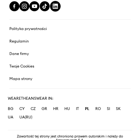
Polityka prywatności
Regulamin
Dane firmy
Twoje Cookies
Mapa strony
WEARETHEANSWEAR IN:
BG
CY
CZ
GR
HR
HU
IT
PL
RO
SI
SK
UA
UA(RU)
Zawartość tej strony jest chroniona prawem autorskim i należy do
Answear.com S.A.