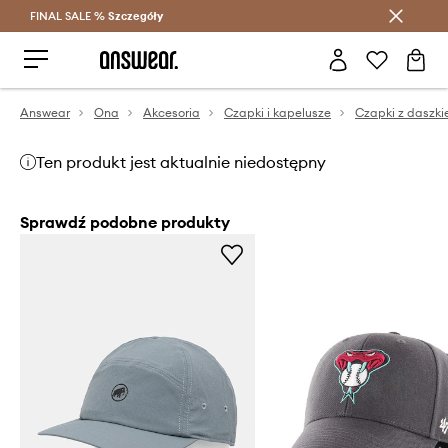
FINAL SALE %
Szczegóły
Oszczędzaj z Answear Club >
Answear
Ona
Akcesoria
Czapki i kapelusze
Czapki z daszk
Ten produkt jest aktualnie niedostępny
Sprawdź podobne produkty