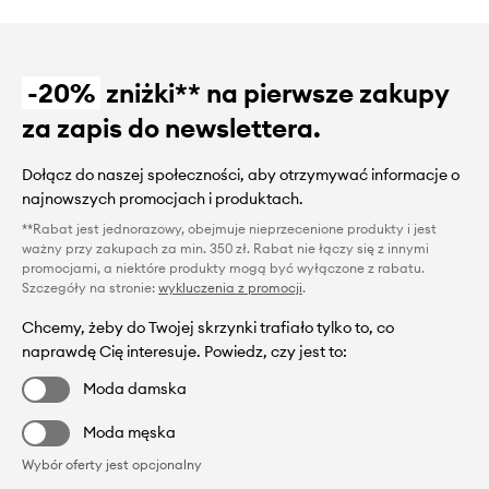
-20%
zniżki** na pierwsze zakupy
za zapis do newslettera.
Dołącz do naszej społeczności, aby otrzymywać informacje o
najnowszych promocjach i produktach.
**Rabat jest jednorazowy, obejmuje nieprzecenione produkty i jest
ważny przy zakupach za min. 350 zł. Rabat nie łączy się z innymi
promocjami, a niektóre produkty mogą być wyłączone z rabatu.
Szczegóły na stronie:
wykluczenia z promocji
.
Chcemy, żeby do Twojej skrzynki trafiało tylko to, co
naprawdę Cię interesuje. Powiedz, czy jest to:
Moda damska
Moda męska
Wybór oferty jest opcjonalny