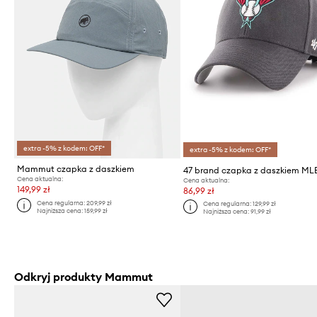
extra -5% z kodem: OFF*
extra -5% z kodem: OFF*
Mammut czapka z daszkiem
Cena aktualna:
Cena aktualna:
149,99 zł
86,99 zł
Cena regularna:
209,99 zł
Cena regularna:
129,99 zł
Najniższa cena:
159,99 zł
Najniższa cena:
91,99 zł
Odkryj produkty Mammut