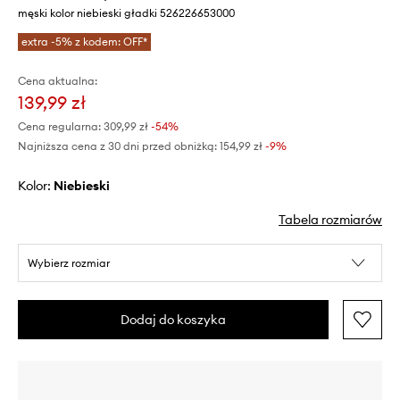
męski kolor niebieski gładki 526226653000
extra -5% z kodem: OFF*
Cena aktualna:
139,99 zł
Cena regularna:
309,99 zł
-54%
Najniższa cena z 30 dni przed obniżką:
154,99 zł
 -9%
Kolor:
niebieski
Tabela rozmiarów
Wybierz rozmiar
Dodaj do koszyka