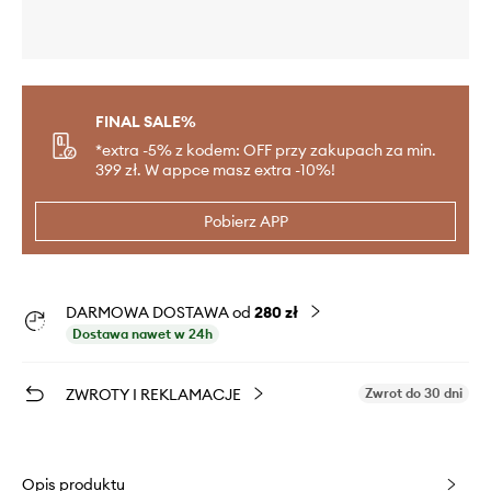
FINAL SALE%
*extra -5% z kodem: OFF przy zakupach za min.
399 zł. W appce masz extra -10%!
Pobierz APP
DARMOWA DOSTAWA od
280 zł
Dostawa nawet w 24h
ZWROTY I REKLAMACJE
Zwrot do 30 dni
Opis produktu