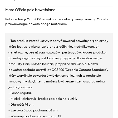
Marc O'Polo polo bawełniane
Polo z kolekcji Marc O'Polo wykonane z elastycznej dzianiny. Model z
przewiewnego, bawełnianego materiału.
- Ten produkt został uszyty z certyfikowanej bawełny organicznej,
która jest uprawiana i zbierana z roślin niezmodyfikowanych
genetycznie, bez użycia nawozów i pestycydów. Proces produkcji
bawełny organicznej jest bardziej przyjazny dla środowiska, a
produkty z niej uszyte bardziej przyjazne dla Ciebie. Nasza
bawełna posiada certyfikat OCS 100 (Organic Content Standard),
który weryfikuje zawartość włókien organicznych w produkcie
końcowym – dzięki temu możesz być pewien, że nasza bawełna
jest organiczna.
- Fason regular.
- Miękki kołnierzyk i krótkie zapięcie na guziki.
- Długość: 74 cm.
- Szerokość pod pachami: 56 cm.
- Wymiary podane dla rozmiaru: M.