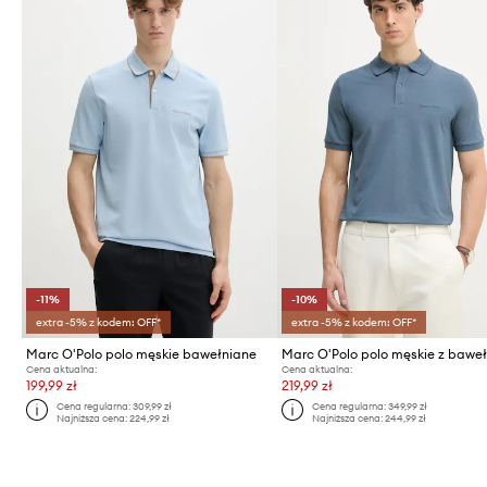
-11%
-10%
extra -5% z kodem: OFF*
extra -5% z kodem: OFF*
Marc O'Polo polo męskie bawełniane
Marc O'Polo polo męskie z bawe
Cena aktualna:
Cena aktualna:
199,99 zł
219,99 zł
Cena regularna:
309,99 zł
Cena regularna:
349,99 zł
Najniższa cena:
224,99 zł
Najniższa cena:
244,99 zł