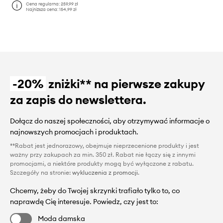
Cena regularna:
259,99 zł
Najniższa cena:
154,99 zł
-20%
zniżki** na pierwsze zakupy
za zapis do newslettera.
Dołącz do naszej społeczności, aby otrzymywać informacje o
najnowszych promocjach i produktach.
**Rabat jest jednorazowy, obejmuje nieprzecenione produkty i jest
ważny przy zakupach za min. 350 zł. Rabat nie łączy się z innymi
promocjami, a niektóre produkty mogą być wyłączone z rabatu.
Szczegóły na stronie:
wykluczenia z promocji
.
Chcemy, żeby do Twojej skrzynki trafiało tylko to, co
naprawdę Cię interesuje. Powiedz, czy jest to:
Moda damska