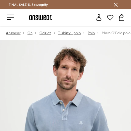
FINAL SALE %
Szczegóły
Oszczędzaj z Answear Club >
Answear
On
Odzież
T-shirty i polo
Polo
Marc O'Polo pol