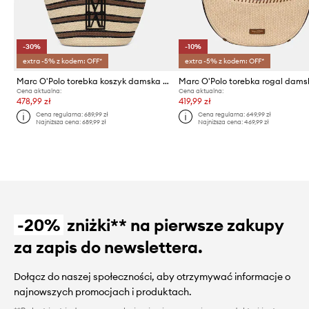
-30%
-10%
extra -5% z kodem: OFF*
extra -5% z kodem: OFF*
Marc O'Polo torebka koszyk damska pleciona
Cena aktualna:
Cena aktualna:
478,99 zł
419,99 zł
Cena regularna:
689,99 zł
Cena regularna:
649,99 zł
Najniższa cena:
689,99 zł
Najniższa cena:
469,99 zł
-20%
zniżki** na pierwsze zakupy
za zapis do newslettera.
Dołącz do naszej społeczności, aby otrzymywać informacje o
najnowszych promocjach i produktach.