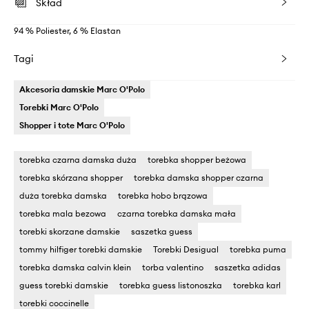
Skład
94 % Poliester, 6 % Elastan
Tagi
Akcesoria damskie Marc O'Polo
Torebki Marc O'Polo
Shopper i tote Marc O'Polo
torebka czarna damska duża
torebka shopper beżowa
torebka skórzana shopper
torebka damska shopper czarna
duża torebka damska
torebka hobo brązowa
torebka mala bezowa
czarna torebka damska mała
torebki skorzane damskie
saszetka guess
tommy hilfiger torebki damskie
Torebki Desigual
torebka puma
torebka damska calvin klein
torba valentino
saszetka adidas
guess torebki damskie
torebka guess listonoszka
torebka karl
torebki coccinelle