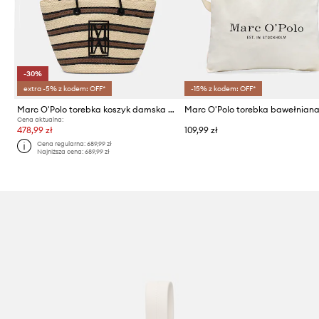
-30%
extra -5% z kodem: OFF*
-15% z kodem: OFF*
Marc O'Polo torebka koszyk damska pleciona
Marc O'Polo torebka bawełnian
Cena aktualna:
478,99 zł
109,99 zł
Cena regularna:
689,99 zł
Najniższa cena:
689,99 zł