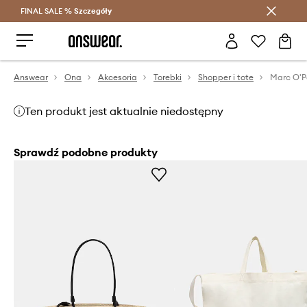
FINAL SALE %
Szczegóły
Oszczędzaj z Answear Club >
Answear
Ona
Akcesoria
Torebki
Shopper i tote
Marc O'P
Ten produkt jest aktualnie niedostępny
Sprawdź podobne produkty