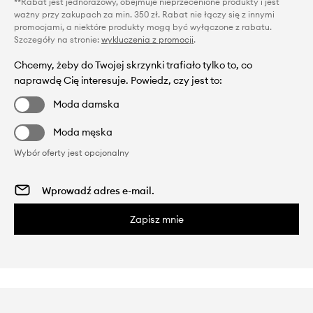
**Rabat jest jednorazowy, obejmuje nieprzecenione produkty i jest
ważny przy zakupach za min. 350 zł. Rabat nie łączy się z innymi
promocjami, a niektóre produkty mogą być wyłączone z rabatu.
Szczegóły na stronie:
wykluczenia z promocji
.
Chcemy, żeby do Twojej skrzynki trafiało tylko to, co
naprawdę Cię interesuje. Powiedz, czy jest to:
Moda damska
Moda męska
Wybór oferty jest opcjonalny
Zapisz mnie