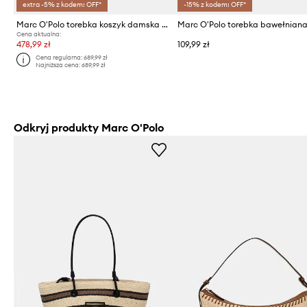
extra -5% z kodem: OFF*
-15% z kodem: OFF*
Marc O'Polo torebka koszyk damska pleciona
Marc O'Polo torebka bawełnian
Cena aktualna:
478,99 zł
109,99 zł
Cena regularna:
689,99 zł
Najniższa cena:
689,99 zł
Odkryj produkty Marc O'Polo