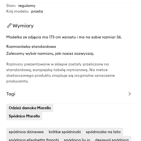
Stan
:
regularny
Krój modelu
:
prosta
Wymiary
Modelka ze zdjęcia ma 173 cm wzrostu i ma na sobie rozmiar 36.
Rozmiarówka standardowa
Zalecamy wybór rozmiaru, jaki nosisz zazwyczaj.
Rozmiary prezentowane w sklepie zostały przeliczone na
standardową, europejską tabelę rozmiarową. Na metce
dostarczonego produktu znajduje się oryginalne oznaczenie
producenta.
Tagi
Odzież damska Marella
Spódnice Marella
spódnica dzinsowa
krótkie spódniczki
spódniczka na lato
spódnica elisabetta franchi
spódnica liu jo
desigual spódnica