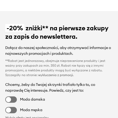
-20%
zniżki** na pierwsze zakupy
za zapis do newslettera.
Dołącz do naszej społeczności, aby otrzymywać informacje o
najnowszych promocjach i produktach.
**Rabat jest jednorazowy, obejmuje nieprzecenione produkty i jest
ważny przy zakupach za min. 350 zł. Rabat nie łączy się z innymi
promocjami, a niektóre produkty mogą być wyłączone z rabatu.
Szczegóły na stronie:
wykluczenia z promocji
.
Chcemy, żeby do Twojej skrzynki trafiało tylko to, co
naprawdę Cię interesuje. Powiedz, czy jest to:
Moda damska
Moda męska
Wybór oferty jest opcjonalny