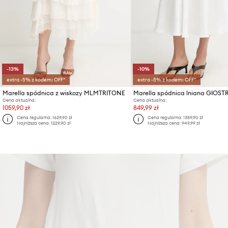
-13%
-10%
extra -5% z kodem: OFF*
extra -5% z kodem: OFF*
Marella spódnica z wiskozy MLMTRITONE
Marella spódnica lniana GIOST
Cena aktualna:
Cena aktualna:
1059,90 zł
849,99 zł
Cena regularna:
1629,90 zł
Cena regularna:
1359,90 zł
Najniższa cena:
1229,90 zł
Najniższa cena:
949,99 zł