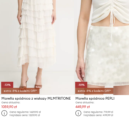
-13%
-10%
extra -5% z kodem: OFF*
extra -5% z kodem: OFF*
Marella spódnica z wiskozy MLMTRITONE
Marella spódnica PEPLI
Cena aktualna:
Cena aktualna:
1059,90 zł
449,99 zł
Cena regularna:
1629,90 zł
Cena regularna:
719,99 zł
Najniższa cena:
1229,90 zł
Najniższa cena:
499,99 zł