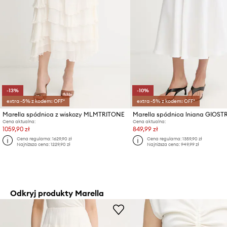
-13%
-10%
extra -5% z kodem: OFF*
extra -5% z kodem: OFF*
Marella spódnica z wiskozy MLMTRITONE
Marella spódnica lniana GIOST
Cena aktualna:
Cena aktualna:
1059,90 zł
849,99 zł
Cena regularna:
1629,90 zł
Cena regularna:
1359,90 zł
Najniższa cena:
1229,90 zł
Najniższa cena:
949,99 zł
Odkryj produkty Marella