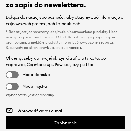
za zapis do newslettera.
Dołącz do naszej społeczności, aby otrzymywać informacje o
najnowszych promocjach i produktach.
**Rabat jest jednorazowy, obejmuje nieprzecenione produkty i jest
ważny przy zakupach za min. 350 zł. Rabat nie łączy się z innymi
promocjami, a niektóre produkty mogą być wyłączone z rabatu.
Szczegóły na stronie:
wykluczenia z promocji
.
Chcemy, żeby do Twojej skrzynki trafiało tylko to, co
naprawdę Cię interesuje. Powiedz, czy jest to:
Moda damska
Moda męska
Wybór oferty jest opcjonalny
Zapisz mnie