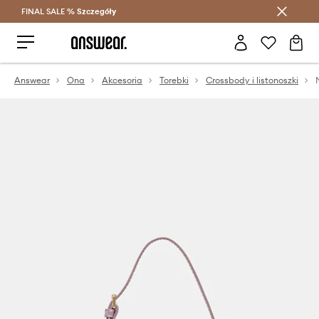
FINAL SALE %
Szczegóły
Oszczędzaj z Answear Club >
Answear
Ona
Akcesoria
Torebki
Crossbody i listonoszki