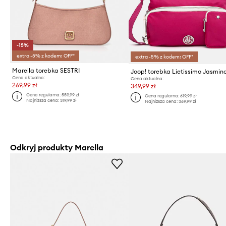
-15%
extra -5% z kodem: OFF*
extra -5% z kodem: OFF*
Marella torebka SESTRI
Joop! torebka Lietissimo Jasmin
Cena aktualna:
Cena aktualna:
269,99 zł
349,99 zł
Cena regularna:
559,99 zł
Cena regularna:
619,99 zł
Najniższa cena:
319,99 zł
Najniższa cena:
369,99 zł
Odkryj produkty Marella