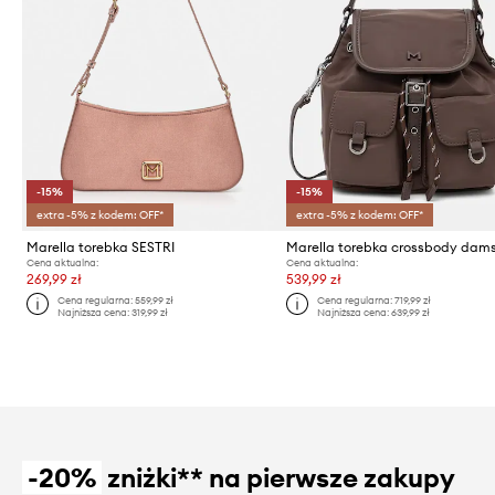
-15%
-15%
extra -5% z kodem: OFF*
extra -5% z kodem: OFF*
Marella torebka SESTRI
Cena aktualna:
Cena aktualna:
269,99 zł
539,99 zł
Cena regularna:
559,99 zł
Cena regularna:
719,99 zł
Najniższa cena:
319,99 zł
Najniższa cena:
639,99 zł
-20%
zniżki** na pierwsze zakupy