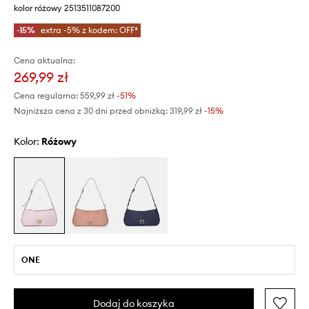
kolor różowy 2513511087200
-15%
extra -5% z kodem: OFF*
Cena aktualna:
269,99 zł
Cena regularna:
559,99 zł
-51%
Najniższa cena z 30 dni przed obniżką:
319,99 zł
 -15%
Kolor:
różowy
ONE
Dodaj do koszyka