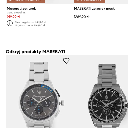
extra -5% z kodem: OFF*
-15% z kodem: OFF*
Maserati zegarek
MASERATI zegarek męski
Cena aktualna:
919,99 zł
1289,90 zł
Cena regularna:
1149,90 zł
Najniższa cena:
1149,90 zł
Odkryj produkty MASERATI