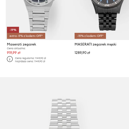
-19%
extra -5% z kodem: OFF*
-15% z kodem: OFF*
Maserati zegarek
MASERATI zegarek męski
Cena aktualna:
919,99 zł
1289,90 zł
Cena regularna:
1149,90 zł
Najniższa cena:
1149,90 zł