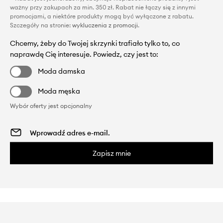
ważny przy zakupach za min. 350 zł. Rabat nie łączy się z innymi
promocjami, a niektóre produkty mogą być wyłączone z rabatu.
Szczegóły na stronie:
wykluczenia z promocji
.
Chcemy, żeby do Twojej skrzynki trafiało tylko to, co
naprawdę Cię interesuje. Powiedz, czy jest to:
Moda damska
Moda męska
Wybór oferty jest opcjonalny
Zapisz mnie