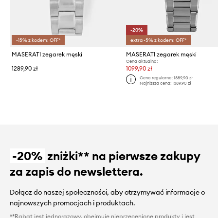
-20%
-15% z kodem: OFF*
extra -5% z kodem: OFF*
MASERATI zegarek męski
MASERATI zegarek męski
Cena aktualna:
1289,90 zł
1099,90 zł
Cena regularna:
1389,90 zł
Najniższa cena:
1389,90 zł
-20%
zniżki** na pierwsze zakupy
za zapis do newslettera.
Dołącz do naszej społeczności, aby otrzymywać informacje o
najnowszych promocjach i produktach.
**Rabat jest jednorazowy, obejmuje nieprzecenione produkty i jest