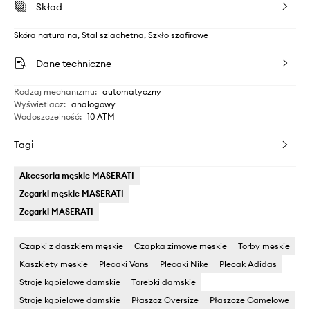
Skład
Skóra naturalna, Stal szlachetna, Szkło szafirowe
Dane techniczne
Rodzaj mechanizmu
:
automatyczny
Wyświetlacz
:
analogowy
Wodoszczelność
:
10 ATM
Tagi
Akcesoria męskie MASERATI
Zegarki męskie MASERATI
Zegarki MASERATI
Czapki z daszkiem męskie
Czapka zimowe męskie
Torby męskie
Kaszkiety męskie
Plecaki Vans
Plecaki Nike
Plecak Adidas
Stroje kąpielowe damskie
Torebki damskie
Stroje kąpielowe damskie
Płaszcz Oversize
Płaszcze Camelowe