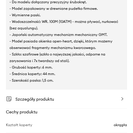
- Do modelu dołączony precyzyjny śrubokręt.
- Model zapakowany w drewniane pudełko firmowe.
- Wymienne paski.
- Wodoszczelność: WR. 100M (10ATM) - można pływać, nurkować
(bez aqualungu).
- Japoński automatyczny mechanizm mechaniczny GMT.
- Model posiada okienka open-heart, dzięki, którym możemy
obserwować fragmenty mechanizmu kwarcowego.
- Szkło: szafirowe (szkło o najwyższej jakości, odporne na
zarysowania i 7x twardszy od stali).
- Grubość koperty: 6 mm.
- Średnica koperty: 44 mm.
- Szerokość paska: 1,5 cm.
Szczegóły produktu
Cechy produktu
Kształt koperty
okrągła