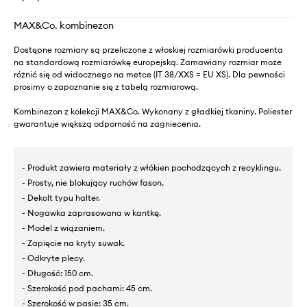
MAX&Co. kombinezon
Dostępne rozmiary są przeliczone z włoskiej rozmiarówki producenta
na standardową rozmiarówkę europejską. Zamawiany rozmiar może
różnić się od widocznego na metce (IT 38/XXS = EU XS). Dla pewności
prosimy o zapoznanie się z tabelą rozmiarową.
Kombinezon z kolekcji MAX&Co. Wykonany z gładkiej tkaniny. Poliester
gwarantuje większą odporność na zagniecenia.
- Produkt zawiera materiały z włókien pochodzących z recyklingu.
- Prosty, nie blokujący ruchów fason.
- Dekolt typu halter.
- Nogawka zaprasowana w kantkę.
- Model z wiązaniem.
- Zapięcie na kryty suwak.
- Odkryte plecy.
- Długość: 150 cm.
- Szerokość pod pachami: 45 cm.
- Szerokość w pasie: 35 cm.