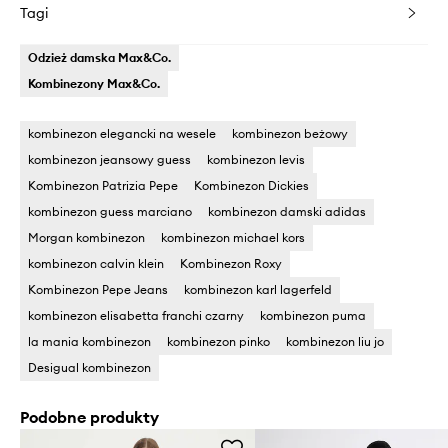
Tagi
Odzież damska Max&Co.
Kombinezony Max&Co.
kombinezon elegancki na wesele
kombinezon beżowy
kombinezon jeansowy guess
kombinezon levis
Kombinezon Patrizia Pepe
Kombinezon Dickies
kombinezon guess marciano
kombinezon damski adidas
Morgan kombinezon
kombinezon michael kors
kombinezon calvin klein
Kombinezon Roxy
Kombinezon Pepe Jeans
kombinezon karl lagerfeld
kombinezon elisabetta franchi czarny
kombinezon puma
la mania kombinezon
kombinezon pinko
kombinezon liu jo
Desigual kombinezon
Podobne produkty