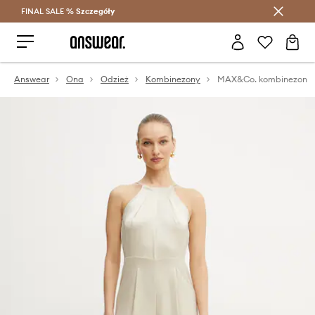
FINAL SALE %
Szczegóły
Oszczędzaj z Answear Club >
Answear
Ona
Odzież
Kombinezony
MAX&Co. kombinezon