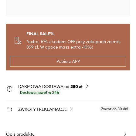
FINAL SALE%
*extra -5% z kodem: OFF przy zakupach za min.
399 zł. W appce masz extra -10%!
Pobierz APP
DARMOWA DOSTAWA od
280 zł
Dostawa nawet w 24h
ZWROTY I REKLAMACJE
Zwrot do 30 dni
Opis produktu