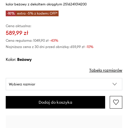
kolor beżowy z dekoltem okrągłym 2516241014200
-10%
extra -5% z kodem: OFF*
Cena aktualna:
589,99 zł
Cena regularna:
1049,90 zł
-43%
Najniższa cena z 30 dni przed obniżką:
659,99 zł
 -10%
Kolor:
beżowy
Tabela rozmiarów
Wybierz rozmiar
Dodaj do koszyka