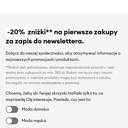
-20%
zniżki** na pierwsze zakupy
za zapis do newslettera.
Dołącz do naszej społeczności, aby otrzymywać informacje o
najnowszych promocjach i produktach.
**Rabat jest jednorazowy, obejmuje nieprzecenione produkty i jest
ważny przy zakupach za min. 350 zł. Rabat nie łączy się z innymi
promocjami, a niektóre produkty mogą być wyłączone z rabatu.
Szczegóły na stronie:
wykluczenia z promocji
.
Chcemy, żeby do Twojej skrzynki trafiało tylko to, co
naprawdę Cię interesuje. Powiedz, czy jest to:
Moda damska
Moda męska