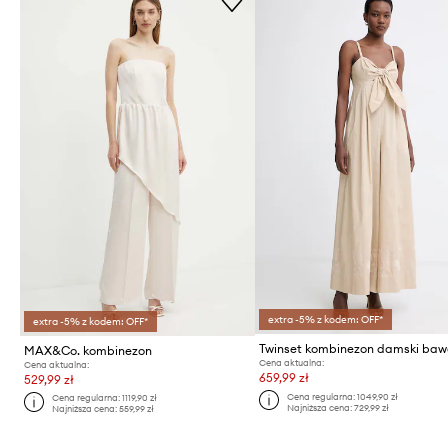
extra -5% z kodem: OFF*
extra -5% z kodem: OFF*
MAX&Co. kombinezon
Cena aktualna:
Cena aktualna:
659,99 zł
529,99 zł
Cena regularna:
1049,90 zł
Cena regularna:
1119,90 zł
Najniższa cena:
729,99 zł
Najniższa cena:
559,99 zł