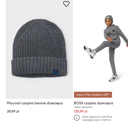
extra -5% z kodem: OFF*
Mayoral czapka beanie dziecięca
BOSS czapka dziecięca
Cena aktualna:
39,99 zł
139,99 zł
Cena regularna:
249,99 zł
Najniższa cena:
149,99 zł