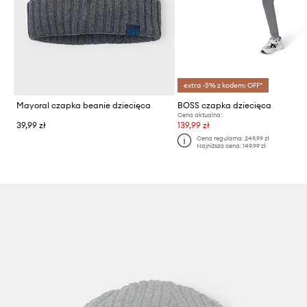
extra -5% z kodem: OFF*
Mayoral czapka beanie dziecięca
BOSS czapka dziecięca
Cena aktualna:
39,99 zł
139,99 zł
Cena regularna:
249,99 zł
Najniższa cena:
149,99 zł