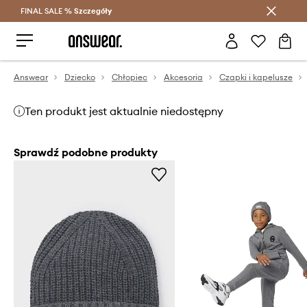
FINAL SALE %
Szczegóły
Oszczędzaj z Answear Club >
Answear
Dziecko
Chłopiec
Akcesoria
Czapki i kapelusze
Ten produkt jest aktualnie niedostępny
Sprawdź podobne produkty