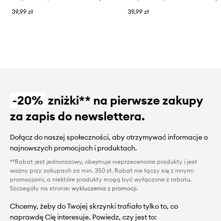
39,99 zł
39,99 zł
-20%
zniżki** na pierwsze zakupy
za zapis do newslettera.
Dołącz do naszej społeczności, aby otrzymywać informacje o
najnowszych promocjach i produktach.
**Rabat jest jednorazowy, obejmuje nieprzecenione produkty i jest
ważny przy zakupach za min. 350 zł. Rabat nie łączy się z innymi
promocjami, a niektóre produkty mogą być wyłączone z rabatu.
Szczegóły na stronie:
wykluczenia z promocji
.
Chcemy, żeby do Twojej skrzynki trafiało tylko to, co
naprawdę Cię interesuje. Powiedz, czy jest to: