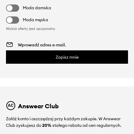
Moda damska
Moda męska
Wybór oferty jest opcjonalny
Zapisz mnie
Answear Club
Załóż konto i oszczędzaj przy każdym zakupie. W Answear
Club zyskujesz do
20%
stałego rabatu od cen regularnych.