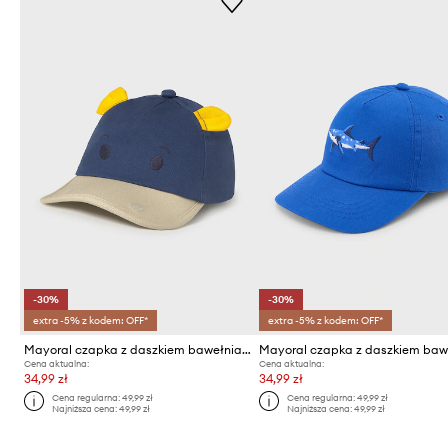
-30%
-30%
extra -5% z kodem: OFF*
extra -5% z kodem: OFF*
Mayoral czapka z daszkiem bawełniana dziecięca
Cena aktualna:
Cena aktualna:
34,99 zł
34,99 zł
Cena regularna:
49,99 zł
Cena regularna:
49,99 zł
Najniższa cena:
49,99 zł
Najniższa cena:
49,99 zł