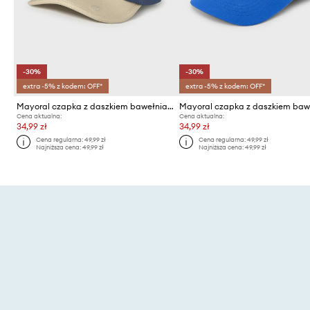
-30%
-30%
extra -5% z kodem: OFF*
extra -5% z kodem: OFF*
Mayoral czapka z daszkiem bawełniana dziecięca
Cena aktualna:
Cena aktualna:
34,99 zł
34,99 zł
Cena regularna:
49,99 zł
Cena regularna:
49,99 zł
Najniższa cena:
49,99 zł
Najniższa cena:
49,99 zł