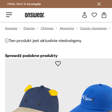
FINAL SALE %
Szczegóły
Oszczędzaj z Answear Club >
Answear
Dziecko
Chłopiec
Akcesoria
Czapki i kapelusze
Ten produkt jest aktualnie niedostępny
Sprawdź podobne produkty