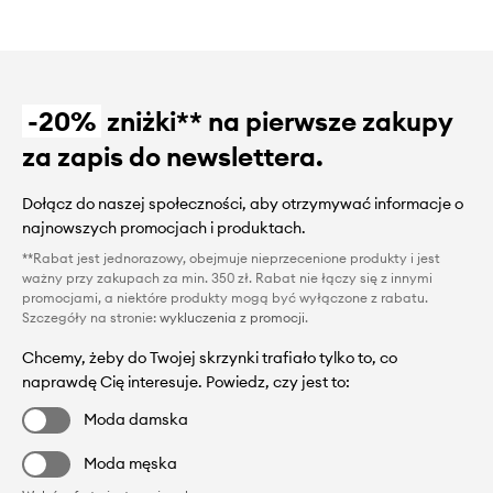
-20%
zniżki** na pierwsze zakupy
za zapis do newslettera.
Dołącz do naszej społeczności, aby otrzymywać informacje o
najnowszych promocjach i produktach.
**Rabat jest jednorazowy, obejmuje nieprzecenione produkty i jest
ważny przy zakupach za min. 350 zł. Rabat nie łączy się z innymi
promocjami, a niektóre produkty mogą być wyłączone z rabatu.
Szczegóły na stronie:
wykluczenia z promocji
.
Chcemy, żeby do Twojej skrzynki trafiało tylko to, co
naprawdę Cię interesuje. Powiedz, czy jest to:
Moda damska
Moda męska