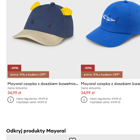
-30%
-30%
extra -5% z kodem: OFF*
extra -5% z kodem: OFF*
Mayoral czapka z daszkiem bawełniana dziecięca
Cena aktualna:
Cena aktualna:
34,99 zł
34,99 zł
Cena regularna:
49,99 zł
Cena regularna:
49,99 zł
Najniższa cena:
49,99 zł
Najniższa cena:
49,99 zł
Odkryj produkty Mayoral