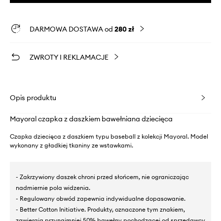
DARMOWA DOSTAWA od
280 zł
ZWROTY I REKLAMACJE
Opis produktu
Mayoral czapka z daszkiem bawełniana dziecięca
Czapka dziecięca z daszkiem typu baseball z kolekcji Mayoral. Model
wykonany z gładkiej tkaniny ze wstawkami.
- Zakrzywiony daszek chroni przed słońcem, nie ograniczając
nadmiernie pola widzenia.
- Regulowany obwód zapewnia indywidualne dopasowanie.
- Better Cotton Initiative. Produkty, oznaczone tym znakiem,
zawierają przynajmniej 50% bawełny pochodzącej od sprzedawcy