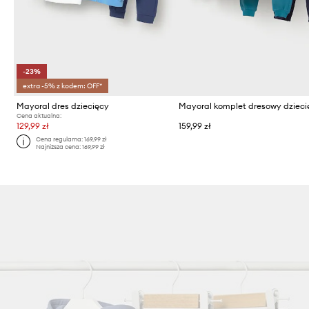
-23%
extra -5% z kodem: OFF*
Mayoral dres dziecięcy
Cena aktualna:
129,99 zł
159,99 zł
Cena regularna:
169,99 zł
Najniższa cena:
169,99 zł