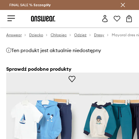
FINAL SALE %
Szczegóły
Oszczędzaj z Answear Club >
Answear
Dziecko
Chłopiec
Odzież
Dresy
Mayoral dres 
Ten produkt jest aktualnie niedostępny
Sprawdź podobne produkty