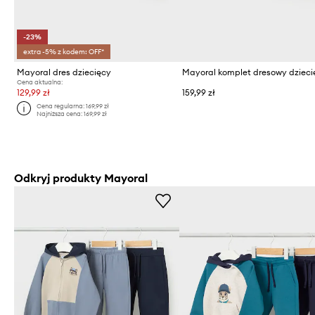
-23%
extra -5% z kodem: OFF*
Mayoral dres dziecięcy
Cena aktualna:
129,99 zł
159,99 zł
Cena regularna:
169,99 zł
Najniższa cena:
169,99 zł
Odkryj produkty Mayoral