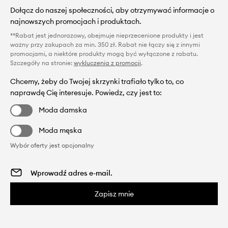
Dołącz do naszej społeczności, aby otrzymywać informacje o
najnowszych promocjach i produktach.
**Rabat jest jednorazowy, obejmuje nieprzecenione produkty i jest
ważny przy zakupach za min. 350 zł. Rabat nie łączy się z innymi
promocjami, a niektóre produkty mogą być wyłączone z rabatu.
Szczegóły na stronie:
wykluczenia z promocji
.
Chcemy, żeby do Twojej skrzynki trafiało tylko to, co
naprawdę Cię interesuje. Powiedz, czy jest to:
Moda damska
Moda męska
Wybór oferty jest opcjonalny
Zapisz mnie