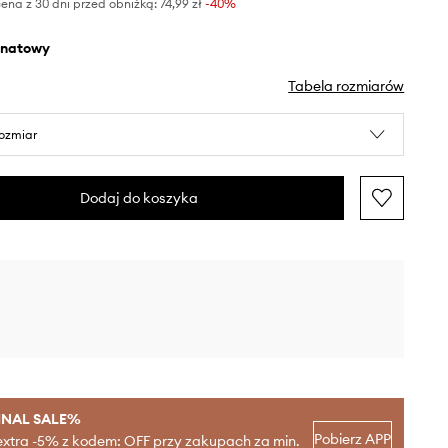
ena z 30 dni przed obniżką:
74,99 zł
 -40%
anatowy
Tabela rozmiarów
rozmiar
Dodaj do koszyka
INAL SALE%
Pobierz APP
extra -5% z kodem: OFF przy zakupach za min.