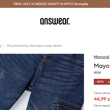
szczędzaj z Answear Club >
FINAL SALE % WIĘKSZE RABATY W APPCE
Dostawa nawet w 24h >
Szczegóły
News
i
Mayoral jeansy dziecięce cargo denim
Mayoral
Mayor
4534
-40%
e
Cena aktua
44,99 z
Cena regul