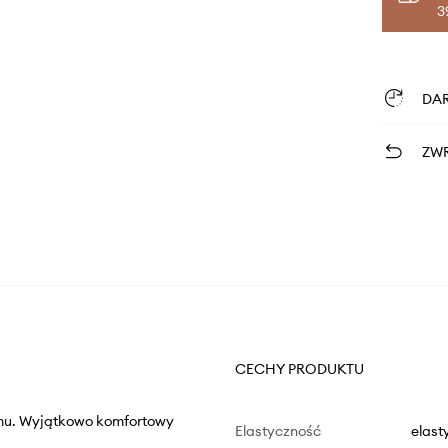
3
DA
ZWR
CECHY PRODUKTU
imu. Wyjątkowo komfortowy
Elastyczność
elast