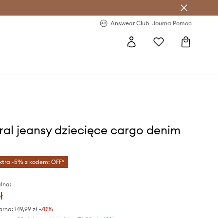
letter >
Regularne nowości >
Answear Club
Journal
Pomoc
al jeansy dziecięce cargo denim
xtra -5% z kodem: OFF*
lna:
ł
arna:
149,99 zł
-70%