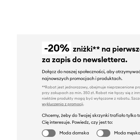
-20%
zniżki** na pierws
za zapis do newslettera.
Dołącz do naszej społeczności, aby otrzymywać
najnowszych promocjach i produktach.
**Rabat jest jednorazowy, obejmuje nieprzecenione pro
przy zakupach za min. 350 zł. Rabat nie łączy się z i
niektóre produkty mogą być wyłączone z rabatu. Szcze
wykluczenia z promocji
.
Chcemy, żeby do Twojej skrzynki trafiało tylko 
Cię interesuje. Powiedz, czy jest to:
Moda damska
Moda męsk