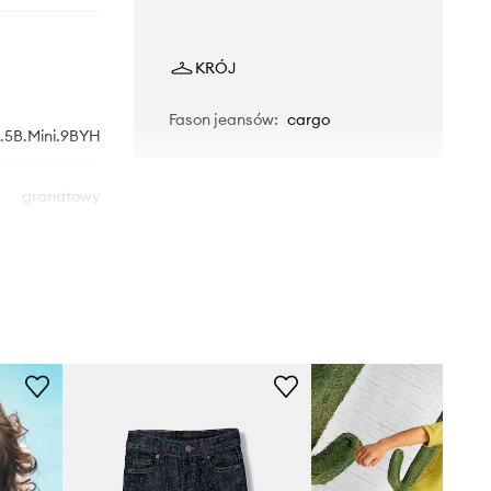
KRÓJ
Fason jeansów
:
cargo
.5B.Mini.9BYH
granatowy
Mayoral