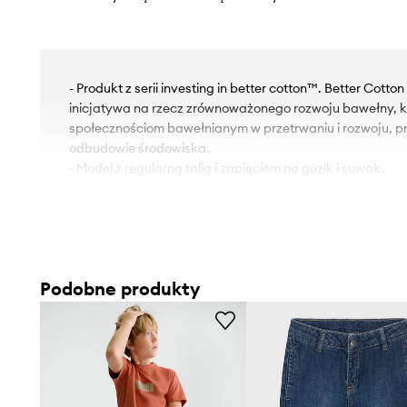
- Produkt z serii investing in better cotton™. Better Cotto
inicjatywa na rzecz zrównoważonego rozwoju bawełny, kt
społecznościom bawełnianym w przetrwaniu i rozwoju, pr
odbudowie środowiska.
- Model z regularną talią i zapięciem na guzik i suwak.
- Z przodu trzy wsuwane kieszenie.
- Dwie wsuwane kieszenie na pośladkach.
- Kieszenie typu cargo zapewniają dodatkową przestrz
drobnych przedmiotów.
- Prosty fason.
Podobne produkty