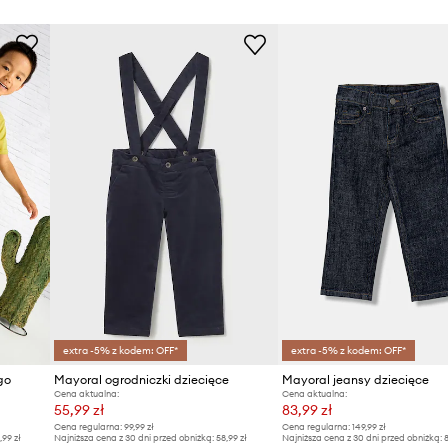
extra -5% z kodem: OFF*
extra -5% z kodem: OFF*
go
Mayoral ogrodniczki dziecięce
Mayoral jeansy dziecięce
Cena aktualna:
Cena aktualna:
55,99 zł
83,99 zł
Cena regularna:
99,99 zł
Cena regularna:
149,99 zł
,99 zł
Najniższa cena z 30 dni przed obniżką:
58,99 zł
Najniższa cena z 30 dni przed obniżką:
8