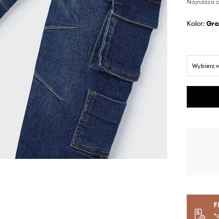
Najniższa c
Kolor:
gr
Wybierz 
F
*