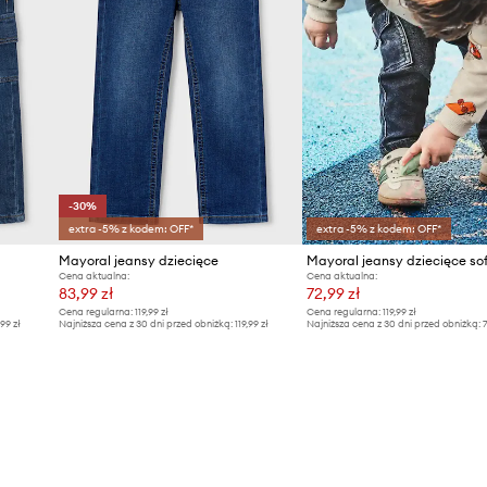
-30%
extra -5% z kodem: OFF*
extra -5% z kodem: OFF*
Mayoral jeansy dziecięce
Cena aktualna:
Cena aktualna:
83,99 zł
72,99 zł
Cena regularna:
119,99 zł
Cena regularna:
119,99 zł
,99 zł
Najniższa cena z 30 dni przed obniżką:
119,99 zł
Najniższa cena z 30 dni przed obniżką:
7