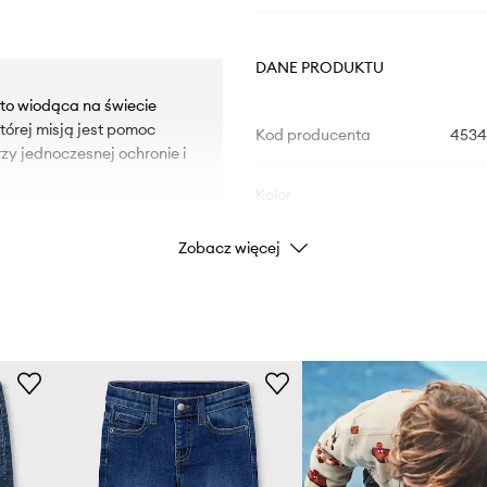
DANE PRODUKTU
n to wiodąca na świecie
órej misją jest pomoc
Kod producenta
4534
zy jednoczesnej ochronie i
Kolor
Zobacz więcej
Marka
eń do przechowywania
Producent
ID Produktu