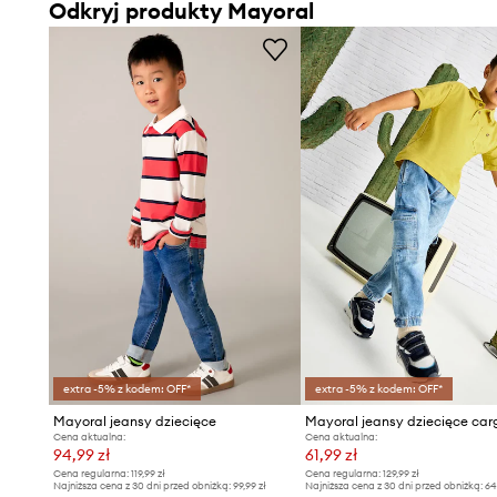
Odkryj produkty Mayoral
extra -5% z kodem: OFF*
extra -5% z kodem: OFF*
Mayoral jeansy dziecięce
Mayoral jeansy dziecięce car
Cena aktualna:
Cena aktualna:
94,99 zł
61,99 zł
Cena regularna:
119,99 zł
Cena regularna:
129,99 zł
Najniższa cena z 30 dni przed obniżką:
99,99 zł
Najniższa cena z 30 dni przed obniżką:
64