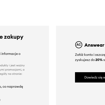
ze zakupy
Answear
 informacje o
Załóż konto i oszc
zyskujesz do
20%
s
dukty i jest ważny
nnymi promocjami, a
góły na stronie:
Dowiedz się w
to, co naprawdę
a