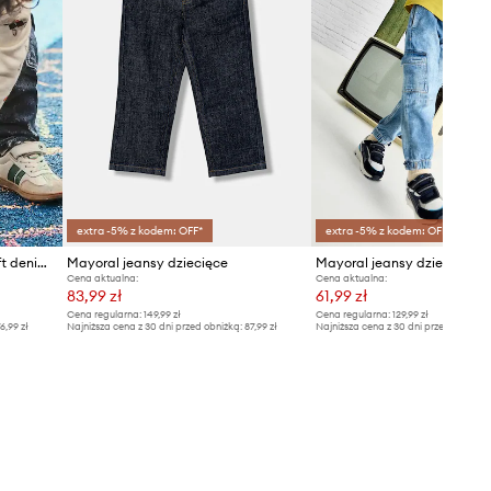
extra -5% z kodem: OFF*
extra -5% z kodem: OFF*
Mayoral jeansy dziecięce soft denim cargo
Mayoral jeansy dziecięce
Mayoral jeansy dziecięce c
Cena aktualna:
Cena aktualna:
83,99 zł
61,99 zł
Cena regularna:
149,99 zł
Cena regularna:
129,99 zł
6,99 zł
Najniższa cena z 30 dni przed obniżką:
87,99 zł
Najniższa cena z 30 dni przed obniżką