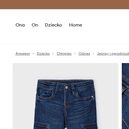
Premium Fashion Benefits >
O
Ona
On
Dziecko
Home
Answear
Dziecko
Chłopiec
Odzież
Jeansy i ogrodniczk