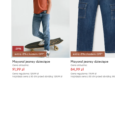
-29%
extra -5% z kodem: OFF*
extra -5% z kodem: OFF*
Mayoral jeansy dziecięce
Mayoral jeansy dziecięce
Cena aktualna:
Cena aktualna:
91,99 zł
84,99 zł
Cena regularna:
129,99 zł
Cena regularna:
119,99 zł
Najniższa cena z 30 dni przed obniżką:
129,99 zł
Najniższa cena z 30 dni przed obniżką:
89