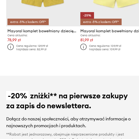
-25%
extra -5% z kodem: OFF*
extra -5% z kodem: OFF*
Mayoral komplet bawełniany dziecięcy
Cena aktualna:
Cena aktualna:
78,99 zł
81,99 zł
Cena regularna:
129,99 zł
Cena regularna:
109,99 zł
Najniższa cena:
82,99 zł
Najniższa cena:
109,99 zł
-20%
zniżki** na pierwsze zakupy
za zapis do newslettera.
Dołącz do naszej społeczności, aby otrzymywać informacje o
najnowszych promocjach i produktach.
**Rabat jest jednorazowy, obejmuje nieprzecenione produkty i jest