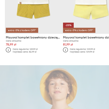
-25%
extra -5% z kodem: OFF*
extra -5% z kodem: OFF*
Mayoral komplet bawełniany dziecięcy
Cena aktualna:
Cena aktualna:
78,99 zł
81,99 zł
Cena regularna:
129,99 zł
Cena regularna:
109,99 zł
Najniższa cena:
82,99 zł
Najniższa cena:
109,99 zł