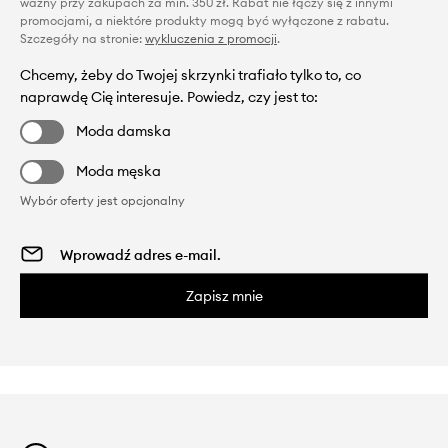
ważny przy zakupach za min. 350 zł. Rabat nie łączy się z innymi
promocjami, a niektóre produkty mogą być wyłączone z rabatu.
Szczegóły na stronie:
wykluczenia z promocji
.
Chcemy, żeby do Twojej skrzynki trafiało tylko to, co
naprawdę Cię interesuje. Powiedz, czy jest to:
Moda damska
Moda męska
Wybór oferty jest opcjonalny
Zapisz mnie