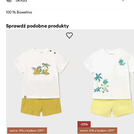
Skład
100 % Bawełna
Sprawdź podobne produkty
-25%
extra -5% z kodem: OFF*
extra -5% z kodem: OFF*