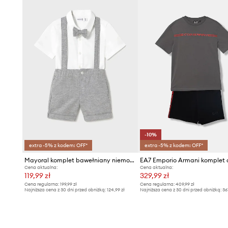
-10%
extra -5% z kodem: OFF*
extra -5% z kodem: OFF*
Mayoral komplet bawełniany niemowlęcy
Cena aktualna:
Cena aktualna:
119,99 zł
329,99 zł
Cena regularna:
199,99 zł
Cena regularna:
409,99 zł
Najniższa cena z 30 dni przed obniżką:
124,99 zł
Najniższa cena z 30 dni przed obniżką:
36