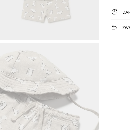
DA
ZWR