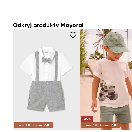
Odkryj produkty Mayoral
-15%
extra -5% z kodem: OFF*
extra -5% z kodem: OFF*