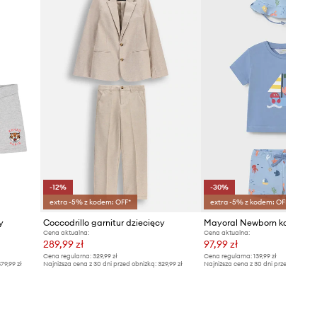
-12%
-30%
extra -5% z kodem: OFF*
extra -5% z kodem: OFF*
y
Coccodrillo garnitur dziecięcy
Cena aktualna:
Cena aktualna:
289,99 zł
97,99 zł
Cena regularna:
329,99 zł
Cena regularna:
139,99 zł
79,99 zł
Najniższa cena z 30 dni przed obniżką:
329,99 zł
Najniższa cena z 30 dni przed obniżką