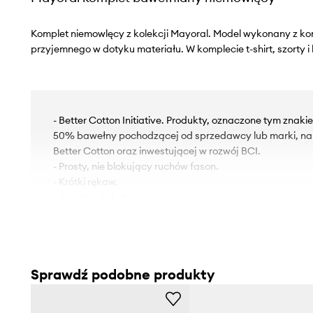
Komplet niemowlęcy z kolekcji Mayoral. Model wykonany z ko
przyjemnego w dotyku materiału. W komplecie t-shirt, szorty i
- Better Cotton Initiative. Produkty, oznaczone tym znak
50% bawełny pochodzącej od sprzedawcy lub marki, nal
Better Cotton oraz inwestującej w rozwój BCI.
- Prosty, nie blokujący ruchów fason.
- Krótki rękaw.
- Okrągły dekolt.
- Regularna talia.
Sprawdź podobne produkty