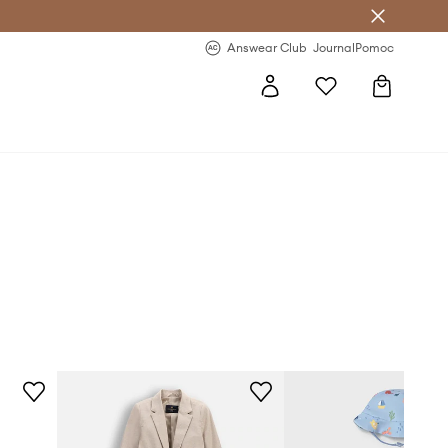
letter >
Regularne nowości >
Answear Club
Journal
Pomoc