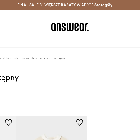
szczędzaj z Answear Club >
FINAL SALE % WIĘKSZE RABATY W APPCE
Dostawa nawet w 24h >
Szczegóły
News
ral komplet bawełniany niemowlęcy
stępny