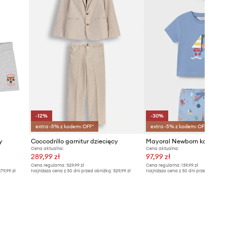
-12%
-30%
extra -5% z kodem: OFF*
extra -5% z kodem: OFF*
y
Coccodrillo garnitur dziecięcy
Cena aktualna:
Cena aktualna:
289,99 zł
97,99 zł
Cena regularna:
329,99 zł
Cena regularna:
139,99 zł
79,99 zł
Najniższa cena z 30 dni przed obniżką:
329,99 zł
Najniższa cena z 30 dni przed obniżką