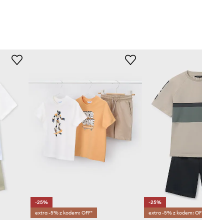
-25%
-25%
extra -5% z kodem: OFF*
extra -5% z kodem: OFF*