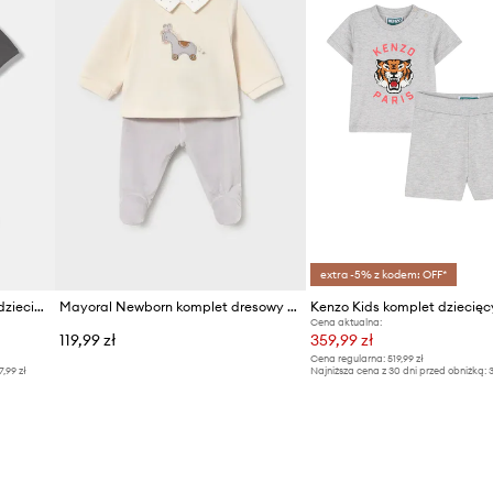
extra -5% z kodem: OFF*
EA7 Emporio Armani komplet dziecięcy bawełniany
Mayoral Newborn komplet dresowy niemowlęcy z bawełną
Kenzo Kids komplet dziecięc
Cena aktualna:
119,99 zł
359,99 zł
Cena regularna:
519,99 zł
7,99 zł
Najniższa cena z 30 dni przed obniżką:
3