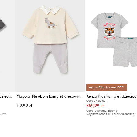
extra -5% z kodem: OFF*
EA7 Emporio Armani komplet dziecięcy bawełniany
Mayoral Newborn komplet dresowy niemowlęcy z bawełną
Kenzo Kids komplet dziecięc
Cena aktualna:
119,99 zł
359,99 zł
Cena regularna:
519,99 zł
7,99 zł
Najniższa cena z 30 dni przed obniżką:
3