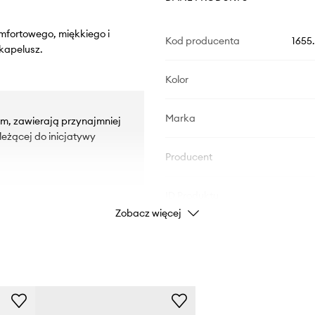
mfortowego, miękkiego i
Kod producenta
1655
 kapelusz.
Kolor
Marka
iem, zawierają przynajmniej
eżącej do inicjatywy
Producent
ID Produktu
Zobacz więcej