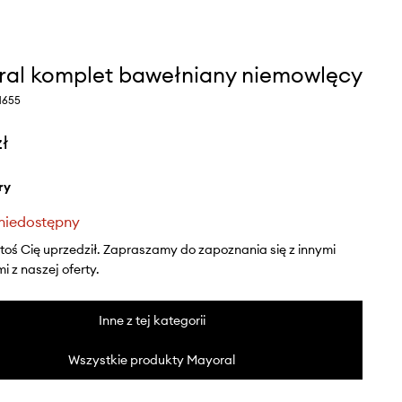
al komplet bawełniany niemowlęcy
 1655
zł
ry
niedostępny
ktoś Cię uprzedził. Zapraszamy do zapoznania się z innymi
 z naszej oferty.
Inne z tej kategorii
Wszystkie produkty Mayoral