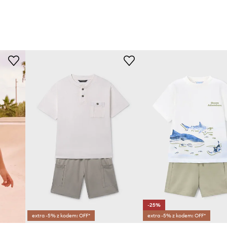
-25%
extra -5% z kodem: OFF*
extra -5% z kodem: OFF*