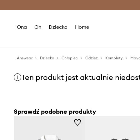
Premium Fashion Benefits >
O
Ona
On
Dziecko
Home
Answear
Dziecko
Chłopiec
Odzież
Komplety
Mayo
Ten produkt jest aktualnie niedo
Sprawdź podobne produkty