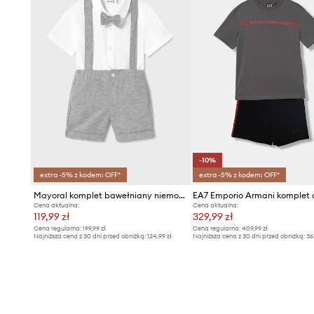
-10%
extra -5% z kodem: OFF*
extra -5% z kodem: OFF*
Mayoral komplet bawełniany niemowlęcy
Cena aktualna:
Cena aktualna:
119,99 zł
329,99 zł
Cena regularna:
199,99 zł
Cena regularna:
409,99 zł
Najniższa cena z 30 dni przed obniżką:
124,99 zł
Najniższa cena z 30 dni przed obniżką:
36