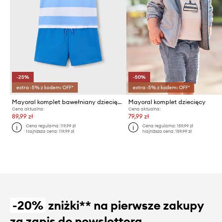
-25%
-50%
extra -5% z kodem: OFF*
extra -5% z kodem: OFF*
Mayoral komplet bawełniany dziecięcy
Mayoral komplet dziecięcy
Cena aktualna:
Cena aktualna:
89,99 zł
79,99 zł
Cena regularna:
119,99 zł
Cena regularna:
159,99 zł
Najniższa cena:
119,99 zł
Najniższa cena:
159,99 zł
-20%
zniżki** na pierwsze zakupy
za zapis do newslettera.