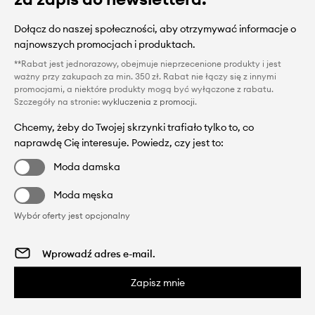
Dołącz do naszej społeczności, aby otrzymywać informacje o
najnowszych promocjach i produktach.
**Rabat jest jednorazowy, obejmuje nieprzecenione produkty i jest
ważny przy zakupach za min. 350 zł. Rabat nie łączy się z innymi
promocjami, a niektóre produkty mogą być wyłączone z rabatu.
Szczegóły na stronie:
wykluczenia z promocji
.
Chcemy, żeby do Twojej skrzynki trafiało tylko to, co
naprawdę Cię interesuje. Powiedz, czy jest to:
Moda damska
Moda męska
Wybór oferty jest opcjonalny
Zapisz mnie