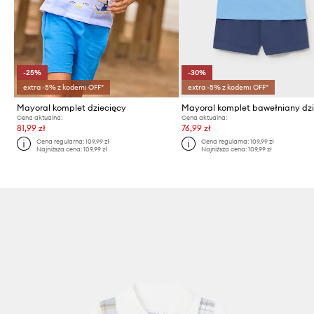
-25%
-30%
extra -5% z kodem: OFF*
extra -5% z kodem: OFF*
Mayoral komplet dziecięcy
Cena aktualna:
Cena aktualna:
81,99 zł
76,99 zł
Cena regularna:
109,99 zł
Cena regularna:
109,99 zł
Najniższa cena:
109,99 zł
Najniższa cena:
109,99 zł