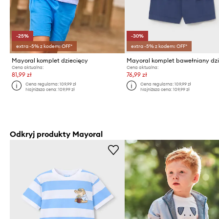
-25%
-30%
extra -5% z kodem: OFF*
extra -5% z kodem: OFF*
Mayoral komplet dziecięcy
Cena aktualna:
Cena aktualna:
81,99 zł
76,99 zł
Cena regularna:
109,99 zł
Cena regularna:
109,99 zł
Najniższa cena:
109,99 zł
Najniższa cena:
109,99 zł
Odkryj produkty Mayoral