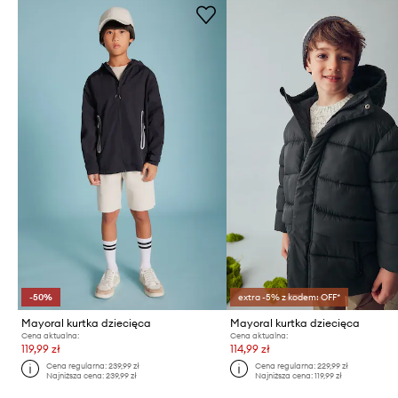
-50%
extra -5% z kodem: OFF*
Mayoral kurtka dziecięca
Mayoral kurtka dziecięca
Cena aktualna:
Cena aktualna:
119,99 zł
114,99 zł
Cena regularna:
239,99 zł
Cena regularna:
229,99 zł
Najniższa cena:
239,99 zł
Najniższa cena:
119,99 zł