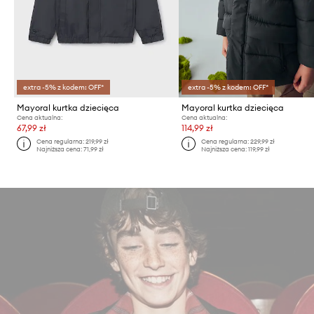
extra -5% z kodem: OFF*
extra -5% z kodem: OFF*
Mayoral kurtka dziecięca
Mayoral kurtka dziecięca
Cena aktualna:
Cena aktualna:
67,99 zł
114,99 zł
Cena regularna:
219,99 zł
Cena regularna:
229,99 zł
Najniższa cena:
71,99 zł
Najniższa cena:
119,99 zł