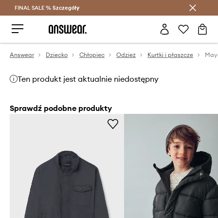
FINAL SALE %
Szczegóły
Oszczędzaj z Answear Club >
Answear
Dziecko
Chłopiec
Odzież
Kurtki i płaszcze
Mayo
Ten produkt jest aktualnie niedostępny
Sprawdź podobne produkty