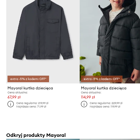
extra -5% z kodem: OFF*
extra -5% z kodem: OFF*
Mayoral kurtka dziecięca
Mayoral kurtka dziecięca
Cena aktualna:
Cena aktualna:
67,99 zł
114,99 zł
Cena regularna:
219,99 zł
Cena regularna:
229,99 zł
Najniższa cena:
71,99 zł
Najniższa cena:
119,99 zł
Odkryj produkty Mayoral