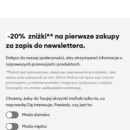
-20%
zniżki** na pierwsze zakupy
za zapis do newslettera.
Dołącz do naszej społeczności, aby otrzymywać informacje o
najnowszych promocjach i produktach.
**Rabat jest jednorazowy, obejmuje nieprzecenione produkty i jest
ważny przy zakupach za min. 350 zł. Rabat nie łączy się z innymi
promocjami, a niektóre produkty mogą być wyłączone z rabatu.
Szczegóły na stronie:
wykluczenia z promocji
.
Chcemy, żeby do Twojej skrzynki trafiało tylko to, co
naprawdę Cię interesuje. Powiedz, czy jest to:
Moda damska
Moda męska