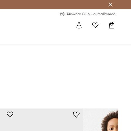
letter >
Regularne nowości >
Answear Club
Journal
Pomoc