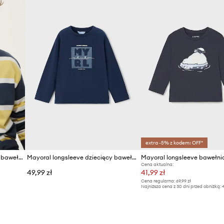
extra -5% z kodem: OFF*
Mayoral longsleeve dziecięcy bawełniany z elastanem
Mayoral longsleeve dziecięcy bawełniany
Cena aktualna:
49,99 zł
41,99 zł
Cena regularna:
69,99 zł
Najniższa cena z 30 dni przed obniżką:
4