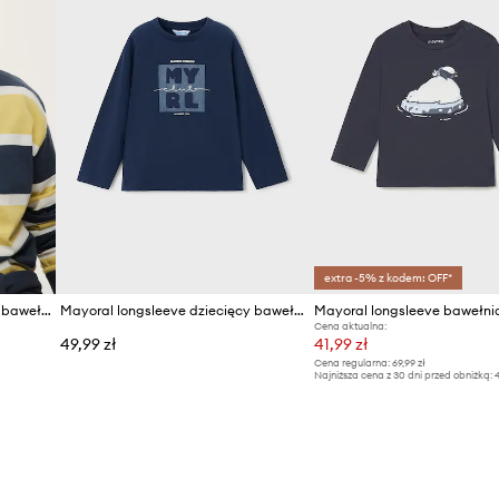
extra -5% z kodem: OFF*
Mayoral longsleeve dziecięcy bawełniany z elastanem
Mayoral longsleeve dziecięcy bawełniany
Cena aktualna:
49,99 zł
41,99 zł
Cena regularna:
69,99 zł
Najniższa cena z 30 dni przed obniżką:
4