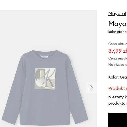
Mayoral
Mayor
kolor gran
Cena aktua
37,99 z
Cena regul
Najniższa c
Kolor:
gr
Produkt 
Niestety 
produktami