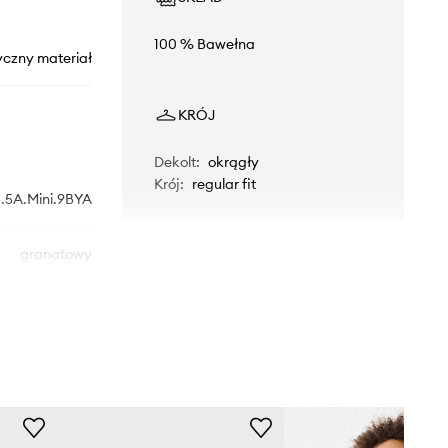
100 % Bawełna
yczny materiał
KRÓJ
Dekolt
:
okrągły
Krój
:
regular fit
.5A.Mini.9BYA
granatowy
Mayoral