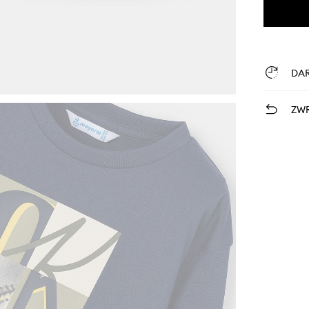
DA
ZWR