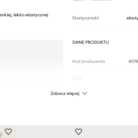
nkiej, lekko elastycznej
Elastyczność
elast
DANE PRODUKTU
Kod producenta
4076
Kolor
Zobacz więcej
Marka
Producent
ID Produktu