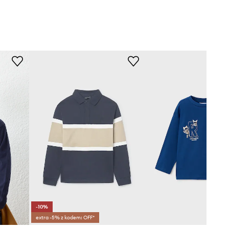
-10%
extra -5% z kodem: OFF*