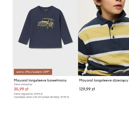
extra -5% z kodem: OFF*
Mayoral longsleeve bawełniany
Cena aktualna:
35,99 zł
129,99 zł
Cena regularna:
69,99 zł
Najniższa cena z 30 dni przed obniżką:
37,99 zł