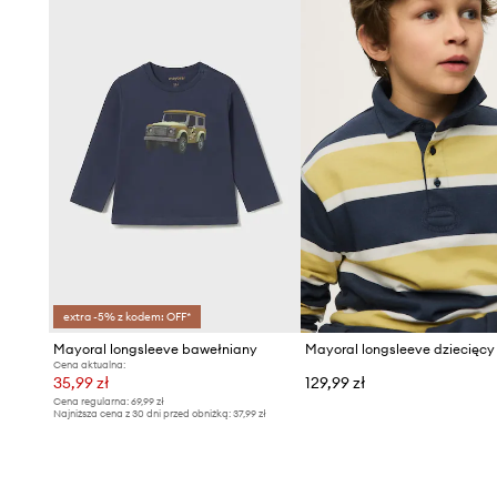
extra -5% z kodem: OFF*
Mayoral longsleeve bawełniany
Cena aktualna:
35,99 zł
129,99 zł
Cena regularna:
69,99 zł
Najniższa cena z 30 dni przed obniżką:
37,99 zł