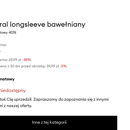
al longsleeve bawełniany
atowy 4076
lna:
ł
arna:
69,99 zł
-45%
ena z 30 dni przed obniżką:
39,99 zł
 -5%
anatowy
niedostępny
ktoś Cię uprzedził. Zapraszamy do zapoznania się z innymi
 z naszej oferty.
Inne z tej kategorii