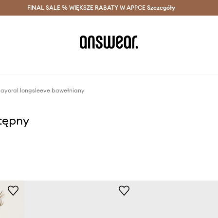
szczędzaj z Answear Club >
FINAL SALE % WIĘKSZE RABATY W APPCE
Dostawa nawet w 24h >
Szczegóły
News
ayoral longsleeve bawełniany
stępny