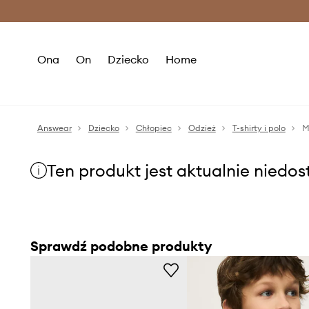
Premium Fashion Benefits >
O
Ona
On
Dziecko
Home
Answear
Dziecko
Chłopiec
Odzież
T-shirty i polo
M
Ten produkt jest aktualnie niedo
Sprawdź podobne produkty