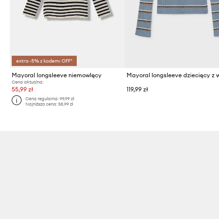
extra -5% z kodem: OFF*
Mayoral longsleeve niemowlęcy
Cena aktualna:
55,99 zł
119,99 zł
Cena regularna:
99,99 zł
Najniższa cena:
58,99 zł