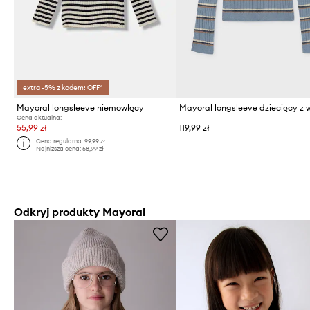
extra -5% z kodem: OFF*
Mayoral longsleeve niemowlęcy
Cena aktualna:
55,99 zł
119,99 zł
Cena regularna:
99,99 zł
Najniższa cena:
58,99 zł
Odkryj produkty Mayoral