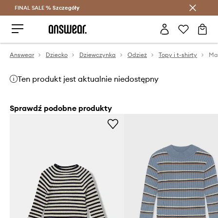
FINAL SALE %
Szczegóły
Oszczędzaj z Answear Club >
Answear
Dziecko
Dziewczynka
Odzież
Topy i t-shirty
Ma
Ten produkt jest aktualnie niedostępny
Sprawdź podobne produkty