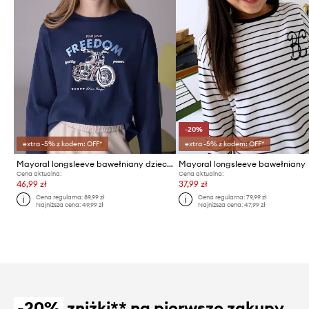
-20%
extra -5% z kodem: OFF*
extra -5% z kodem: OFF*
Mayoral longsleeve bawełniany dziecięcy
Mayoral longsleeve bawełniany
Cena aktualna:
Cena aktualna:
46,99 zł
37,99 zł
Cena regularna:
89,99 zł
Cena regularna:
79,99 zł
Najniższa cena:
49,99 zł
Najniższa cena:
47,99 zł
-20%
zniżki** na pierwsze zakupy