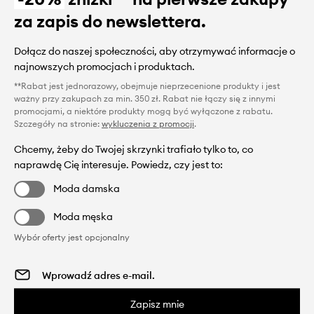
za zapis do newslettera.
Dołącz do naszej społeczności, aby otrzymywać informacje o
najnowszych promocjach i produktach.
**Rabat jest jednorazowy, obejmuje nieprzecenione produkty i jest
ważny przy zakupach za min. 350 zł. Rabat nie łączy się z innymi
promocjami, a niektóre produkty mogą być wyłączone z rabatu.
Szczegóły na stronie:
wykluczenia z promocji
.
Chcemy, żeby do Twojej skrzynki trafiało tylko to, co
naprawdę Cię interesuje. Powiedz, czy jest to:
Moda damska
Moda męska
Wybór oferty jest opcjonalny
Zapisz mnie