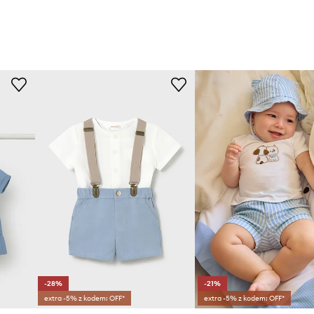
-28%
-21%
extra -5% z kodem: OFF*
extra -5% z kodem: OFF*