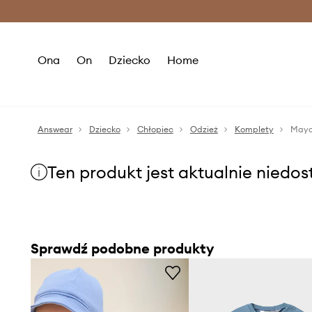
Premium Fashion Benefits >
O
Ona
On
Dziecko
Home
Answear
Dziecko
Chłopiec
Odzież
Komplety
Mayo
Ten produkt jest aktualnie niedo
Sprawdź podobne produkty