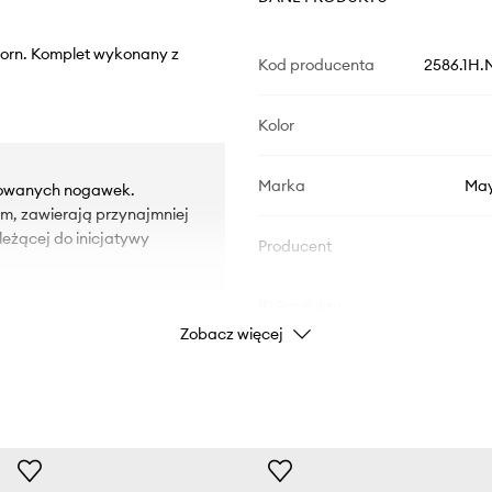
born. Komplet wykonany z
Kod producenta
2586.1H.
Kolor
Marka
May
udowanych nogawek.
iem, zawierają przynajmniej
eżącej do inicjatywy
Producent
ID Produktu
Zobacz więcej
 większą swobodę ruchu.