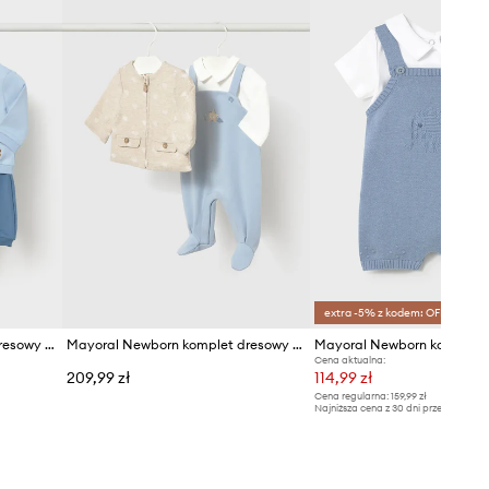
extra -5% z kodem: OFF*
Mayoral Newborn komplet dresowy niemowlęcy bawełniany z elastanem
Mayoral Newborn komplet dresowy niemowlęcy bawełniany
Cena aktualna:
209,99 zł
114,99 zł
Cena regularna:
159,99 zł
Najniższa cena z 30 dni przed obniżką