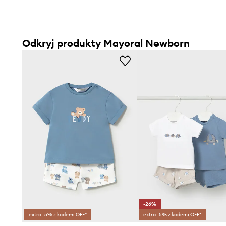
Odkryj produkty Mayoral Newborn
-26%
extra -5% z kodem: OFF*
extra -5% z kodem: OFF*