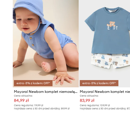
extra -5% z kodem: OFF*
extra -5% z kodem: OFF*
Mayoral Newborn komplet niemowlęcy
Cena aktualna:
Cena aktualna:
84,99 zł
83,99 zł
Cena regularna:
119,99 zł
Cena regularna:
109,99 zł
Najniższa cena z 30 dni przed obniżką:
89,99 zł
Najniższa cena z 30 dni przed obniżką:
87