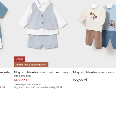
-24%
extra -5% z kodem: OFF*
Mayoral Newborn komplet niemowlęcy
Mayoral Newborn komplet niemowlęcy
Cena aktualna:
143,99 zł
199,99 zł
Cena regularna:
189,99 zł
,99 zł
Najniższa cena z 30 dni przed obniżką:
189,99 zł