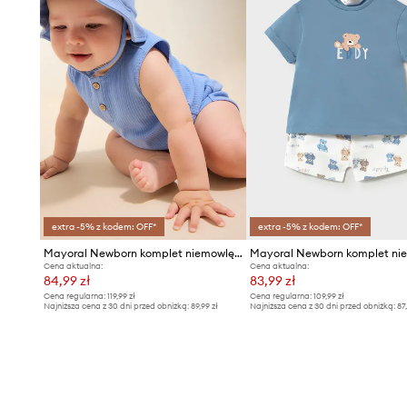
extra -5% z kodem: OFF*
extra -5% z kodem: OFF*
Mayoral Newborn komplet niemowlęcy
Cena aktualna:
Cena aktualna:
84,99 zł
83,99 zł
Cena regularna:
119,99 zł
Cena regularna:
109,99 zł
Najniższa cena z 30 dni przed obniżką:
89,99 zł
Najniższa cena z 30 dni przed obniżką:
87