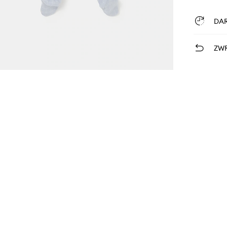
DA
ZWR