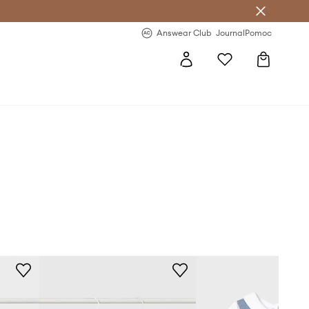
letter >
Regularne nowości >
Answear Club
Journal
Pomoc