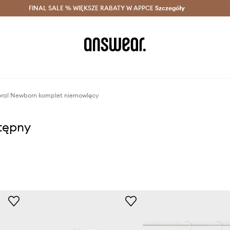
szczędzaj z Answear Club >
FINAL SALE % WIĘKSZE RABATY W APPCE
Dostawa nawet w 24h >
Szczegóły
News
ral Newborn komplet niemowlęcy
stępny