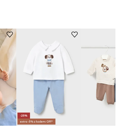
-25%
extra -5% z kodem: OFF*