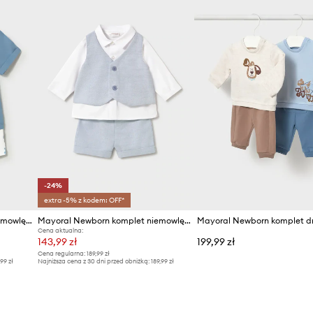
-24%
extra -5% z kodem: OFF*
Mayoral Newborn komplet niemowlęcy
Mayoral Newborn komplet niemowlęcy
Cena aktualna:
143,99 zł
199,99 zł
Cena regularna:
189,99 zł
,99 zł
Najniższa cena z 30 dni przed obniżką:
189,99 zł