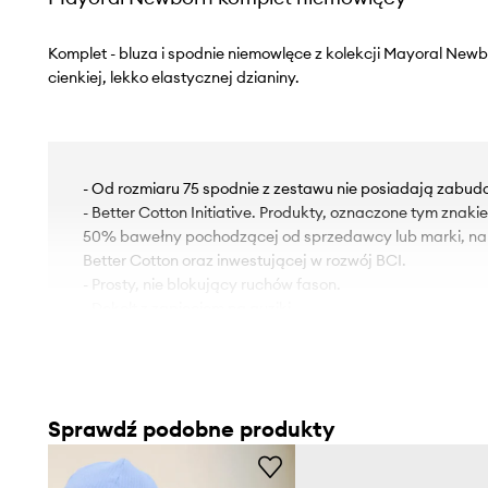
Komplet - bluza i spodnie niemowlęce z kolekcji Mayoral New
cienkiej, lekko elastycznej dzianiny.
- Od rozmiaru 75 spodnie z zestawu nie posiadają zab
- Better Cotton Initiative. Produkty, oznaczone tym znak
50% bawełny pochodzącej od sprzedawcy lub marki, nal
Better Cotton oraz inwestującej w rozwój BCI.
- Prosty, nie blokujący ruchów fason.
- Dekolt z zapięciem na guziki.
- Rękaw raglanowy, dzięki swojej konstrukcji, zapewnia
- Klasyczny, okrągły dekolt.
- Elastyczna listwa w pasie.
Sprawdź podobne produkty