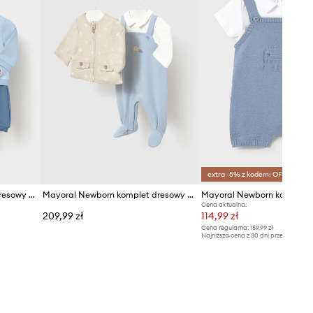
extra -5% z kodem: OFF*
Mayoral Newborn komplet dresowy niemowlęcy bawełniany z elastanem
Mayoral Newborn komplet dresowy niemowlęcy bawełniany
Cena aktualna:
209,99 zł
114,99 zł
Cena regularna:
159,99 zł
Najniższa cena z 30 dni przed obniżką