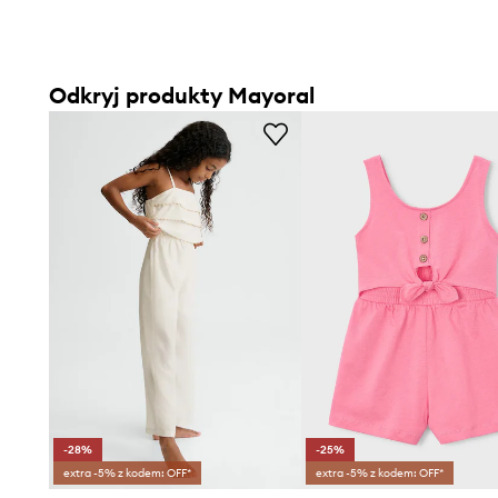
Odkryj produkty Mayoral
-28%
-25%
extra -5% z kodem: OFF*
extra -5% z kodem: OFF*