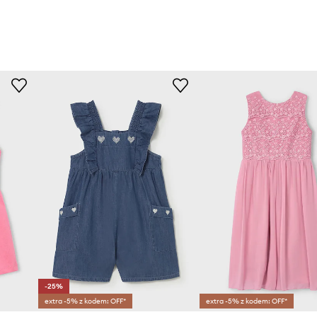
-25%
extra -5% z kodem: OFF*
extra -5% z kodem: OFF*