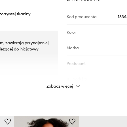
orzystej tkaniny.
Kod producenta
1836
Kolor
iem, zawierają przynajmniej
Marka
eżącej do inicjatywy
Producent
ID Produktu
Zobacz więcej