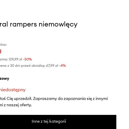
al rampers niemowlęcy
lna:
ł
arna:
129,99 zł
-50%
ena z 30 dni przed obniżką:
67,99 zł
 -4%
ązowy
niedostępny
ktoś Cię uprzedził. Zapraszamy do zapoznania się z innymi
 z naszej oferty.
Inne z tej kategorii