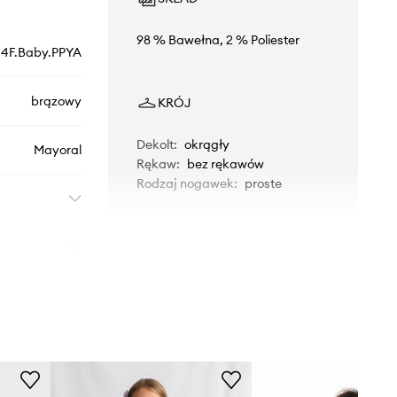
98 % Bawełna, 2 % Poliester
.4F.Baby.PPYA
brązowy
KRÓJ
Dekolt
:
okrągły
Mayoral
Rękaw
:
bez rękawów
Rodzaj nogawek
:
proste