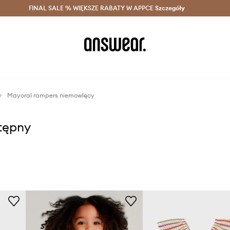
szczędzaj z Answear Club >
FINAL SALE % WIĘKSZE RABATY W APPCE
Dostawa nawet w 24h >
Szczegóły
News
Mayoral rampers niemowlęcy
stępny