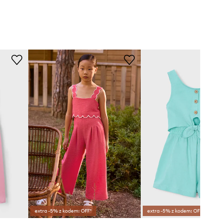
extra -5% z kodem: OFF*
extra -5% z kodem: OFF*