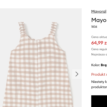
Mayoral
Mayor
1836
Cena aktua
64,99 z
Cena regul
Najniższa c
Kolor:
br
Produkt 
Niestety 
produktami