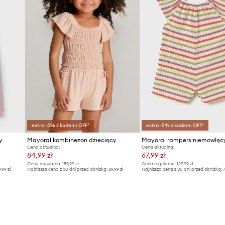
extra -5% z kodem: OFF*
extra -5% z kodem: OFF*
y
Mayoral kombinezon dziecięcy
Mayoral rampers niemowlęc
Cena aktualna:
Cena aktualna:
84,99 zł
67,99 zł
Cena regularna:
159,99 zł
Cena regularna:
129,99 zł
9,99 zł
Najniższa cena z 30 dni przed obniżką:
89,99 zł
Najniższa cena z 30 dni przed obniżką:
7