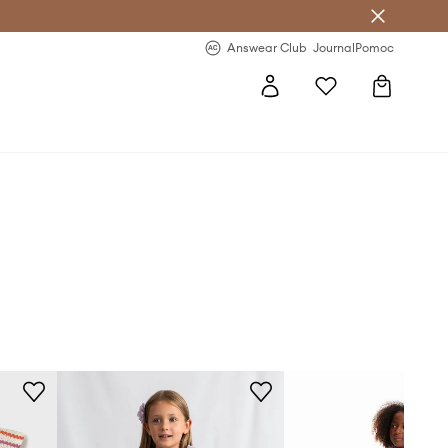
letter >
Regularne nowości >
Answear Club
Journal
Pomoc