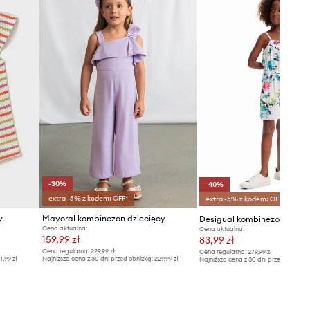
-30%
-40%
extra -5% z kodem: OFF*
extra -5% z kodem: OFF*
y
Mayoral kombinezon dziecięcy
Desigual kombinezon
Cena aktualna:
Cena aktualna:
159,99 zł
83,99 zł
Cena regularna:
229,99 zł
Cena regularna:
279,99 zł
1,99 zł
Najniższa cena z 30 dni przed obniżką:
229,99 zł
Najniższa cena z 30 dni przed obniżką