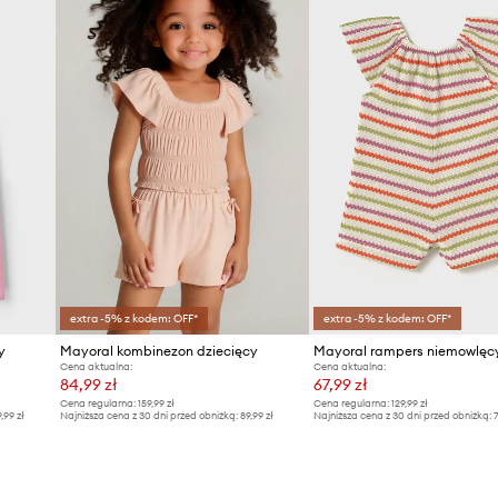
extra -5% z kodem: OFF*
extra -5% z kodem: OFF*
y
Mayoral kombinezon dziecięcy
Mayoral rampers niemowlęc
Cena aktualna:
Cena aktualna:
84,99 zł
67,99 zł
Cena regularna:
159,99 zł
Cena regularna:
129,99 zł
9,99 zł
Najniższa cena z 30 dni przed obniżką:
89,99 zł
Najniższa cena z 30 dni przed obniżką:
7