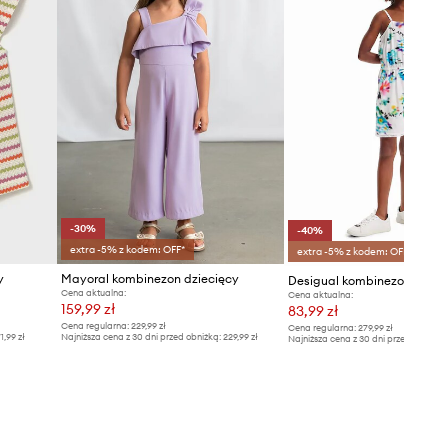
-30%
-40%
extra -5% z kodem: OFF*
extra -5% z kodem: OFF*
y
Mayoral kombinezon dziecięcy
Desigual kombinezon
Cena aktualna:
Cena aktualna:
159,99 zł
83,99 zł
Cena regularna:
229,99 zł
Cena regularna:
279,99 zł
1,99 zł
Najniższa cena z 30 dni przed obniżką:
229,99 zł
Najniższa cena z 30 dni przed obniżką