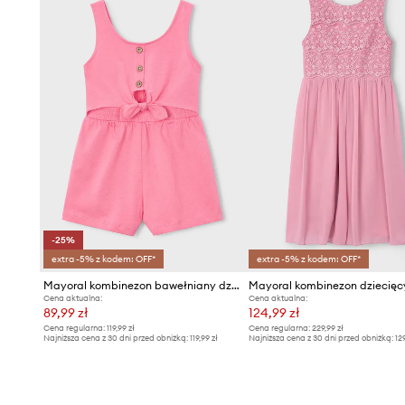
-25%
extra -5% z kodem: OFF*
extra -5% z kodem: OFF*
Mayoral kombinezon bawełniany dziecięcy
Mayoral kombinezon dziecięc
Cena aktualna:
Cena aktualna:
89,99 zł
124,99 zł
Cena regularna:
119,99 zł
Cena regularna:
229,99 zł
Najniższa cena z 30 dni przed obniżką:
119,99 zł
Najniższa cena z 30 dni przed obniżką:
12