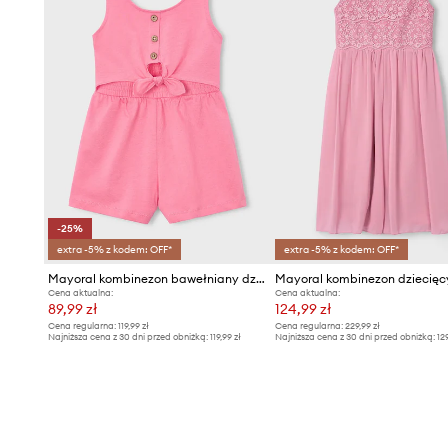
-25%
extra -5% z kodem: OFF*
extra -5% z kodem: OFF*
Mayoral kombinezon bawełniany dziecięcy
Mayoral kombinezon dziecięc
Cena aktualna:
Cena aktualna:
89,99 zł
124,99 zł
Cena regularna:
119,99 zł
Cena regularna:
229,99 zł
Najniższa cena z 30 dni przed obniżką:
119,99 zł
Najniższa cena z 30 dni przed obniżką:
12