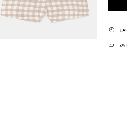
DA
ZWR