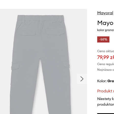
Mayoral
Mayor
kolor gran
-50%
Cena aktua
79,99 z
Cena regul
Najniższa c
Kolor:
gr
Produkt 
Niestety 
produktami