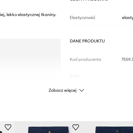
ej, lekko elastycznej tkaniny.
Elastyczność
elast
DANE PRODUKTU
Kod producenta
7559.
Kolor
Zobacz więcej
Marka
Producent
ID Produktu