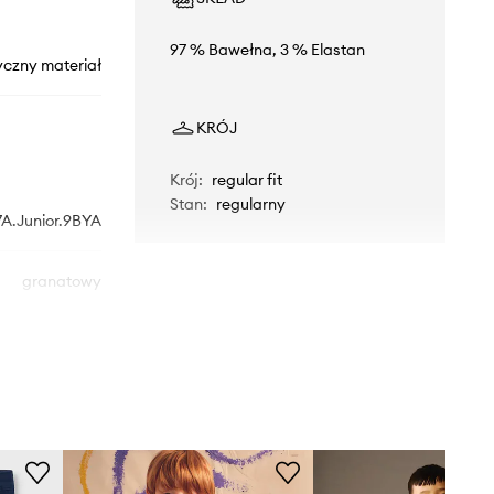
97 % Bawełna, 3 % Elastan
yczny materiał
KRÓJ
Krój
:
regular fit
Stan
:
regularny
7A.Junior.9BYA
granatowy
Mayoral