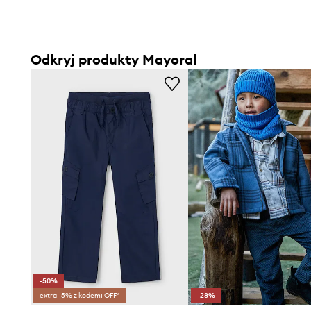
Odkryj produkty Mayoral
-50%
extra -5% z kodem: OFF*
-28%