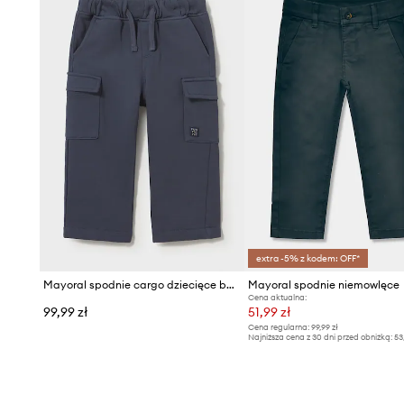
extra -5% z kodem: OFF*
Mayoral spodnie cargo dziecięce bawełniane
Mayoral spodnie niemowlęce
Cena aktualna:
99,99 zł
51,99 zł
Cena regularna:
99,99 zł
Najniższa cena z 30 dni przed obniżką:
53