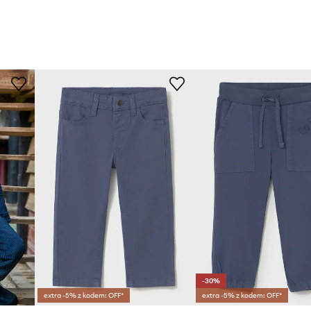
-30%
extra -5% z kodem: OFF*
extra -5% z kodem: OFF*