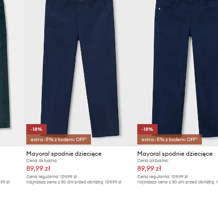
-18%
-18%
extra -5% z kodem: OFF*
extra -5% z kodem: OFF*
Mayoral spodnie dziecięce
Mayoral spodnie dziecięce
Cena aktualna:
Cena aktualna:
89,99 zł
89,99 zł
Cena regularna:
109,99 zł
Cena regularna:
109,99 zł
,99 zł
Najniższa cena z 30 dni przed obniżką:
109,99 zł
Najniższa cena z 30 dni przed obniżką:
1