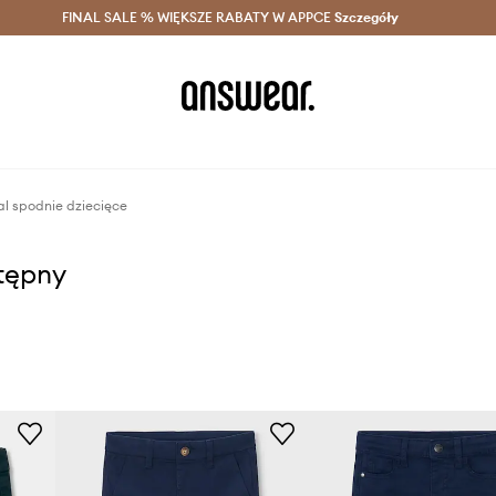
szczędzaj z Answear Club >
FINAL SALE % WIĘKSZE RABATY W APPCE
Dostawa nawet w 24h >
Szczegóły
News
l spodnie dziecięce
stępny