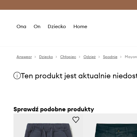
Premium Fashion Benefits >
O
Ona
On
Dziecko
Home
Answear
Dziecko
Chłopiec
Odzież
Spodnie
Mayora
Ten produkt jest aktualnie niedo
Sprawdź podobne produkty