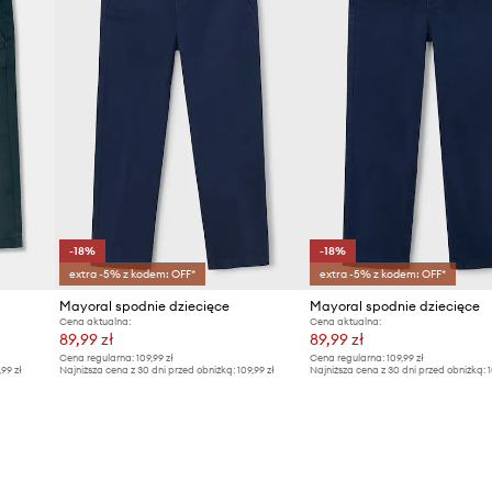
-18%
-18%
extra -5% z kodem: OFF*
extra -5% z kodem: OFF*
Mayoral spodnie dziecięce
Mayoral spodnie dziecięce
Cena aktualna:
Cena aktualna:
89,99 zł
89,99 zł
Cena regularna:
109,99 zł
Cena regularna:
109,99 zł
,99 zł
Najniższa cena z 30 dni przed obniżką:
109,99 zł
Najniższa cena z 30 dni przed obniżką:
1