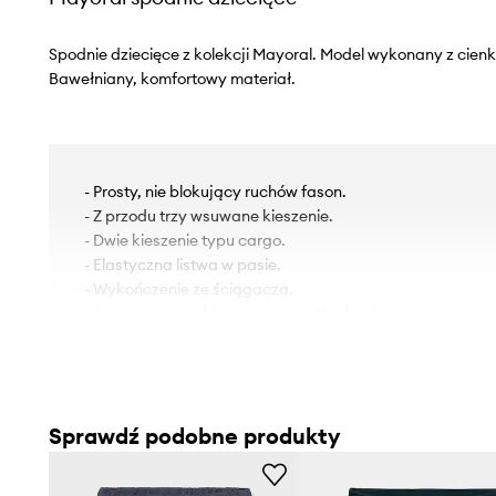
Spodnie dziecięce z kolekcji Mayoral. Model wykonany z cienki
Bawełniany, komfortowy materiał.
- Prosty, nie blokujący ruchów fason.
- Z przodu trzy wsuwane kieszenie.
- Dwie kieszenie typu cargo.
- Elastyczna listwa w pasie.
- Wykończenie ze ściągacza.
- Dwie zapinane kieszenie na pośladkach.
- Zapięcie na guzik.
Sprawdź podobne produkty