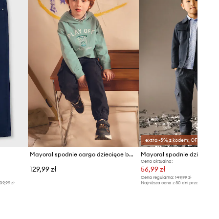
extra -5% z kodem: OFF*
Mayoral spodnie cargo dziecięce bawełniane z elastanem
Mayoral spodnie dziecięce
Cena aktualna:
129,99 zł
56,99 zł
Cena regularna:
149,99 zł
09,99 zł
Najniższa cena z 30 dni przed obniżką