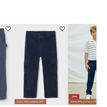
-29%
extra -5% z kodem: OFF*
extra -5% z kodem: OFF*