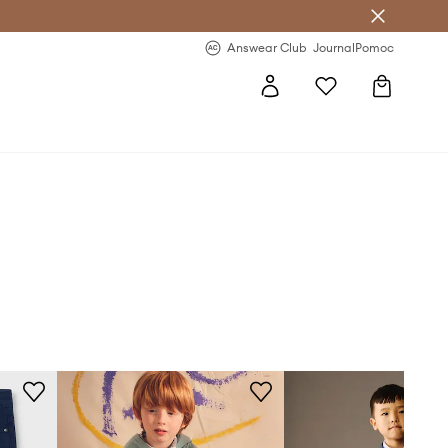
letter >
Regularne nowości >
Answear Club
Journal
Pomoc