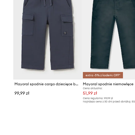
extra -5% z kodem: OFF*
Mayoral spodnie cargo dziecięce bawełniane
Mayoral spodnie niemowlęce
Cena aktualna:
99,99 zł
51,99 zł
Cena regularna:
99,99 zł
Najniższa cena z 30 dni przed obniżką:
53