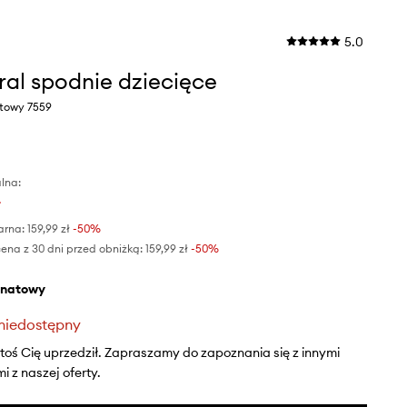
5.0
al spodnie dziecięce
atowy 7559
lna:
ł
arna:
159,99 zł
-50%
ena z 30 dni przed obniżką:
159,99 zł
 -50%
anatowy
niedostępny
ktoś Cię uprzedził. Zapraszamy do zapoznania się z innymi
 z naszej oferty.