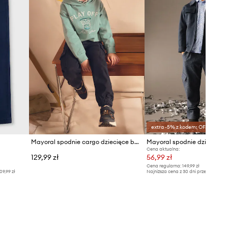
extra -5% z kodem: OFF*
Mayoral spodnie cargo dziecięce bawełniane z elastanem
Mayoral spodnie dziecięce
Cena aktualna:
129,99 zł
56,99 zł
Cena regularna:
149,99 zł
09,99 zł
Najniższa cena z 30 dni przed obniżką