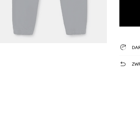
DA
ZWR