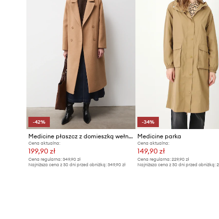
-42%
-34%
Medicine płaszcz z domieszką wełny
Medicine parka
Cena aktualna:
Cena aktualna:
199,90 zł
149,90 zł
Cena regularna:
349,90 zł
Cena regularna:
229,90 zł
Najniższa cena z 30 dni przed obniżką:
349,90 zł
Najniższa cena z 30 dni przed obniżką:
2