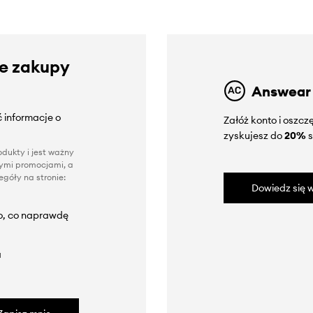
ze zakupy
Answear
 informacje o
Załóż konto i oszc
zyskujesz do
20%
s
dukty i jest ważny
nnymi promocjami, a
góły na stronie:
Dowiedz się w
to, co naprawdę
a