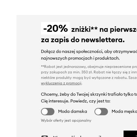
-20%
zniżki** na pierws
za zapis do newslettera.
Dołącz do naszej społeczności, aby otrzymywać
najnowszych promocjach i produktach.
**Rabat jest jednorazowy, obejmuje nieprzecenione pro
przy zakupach za min. 350 zł. Rabat nie łączy się z i
niektóre produkty mogą być wyłączone z rabatu. Szcze
wykluczenia z promocji
.
Chcemy, żeby do Twojej skrzynki trafiało tylko 
Cię interesuje. Powiedz, czy jest to:
Moda damska
Moda męsk
Wybór oferty jest opcjonalny