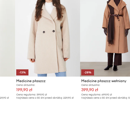
-13%
-28%
Medicine płaszcz
Medicine płaszcz wełniany
Cena aktualna:
Cena aktualna:
199,90 zł
399,90 zł
Cena regularna:
399,90 zł
Cena regularna:
699,90 zł
29,90 zł
Najniższa cena z 30 dni przed obniżką:
229,90 zł
Najniższa cena z 30 dni przed obniżką:
5