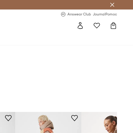
letter >
Regularne nowości >
Answear Club
Journal
Pomoc