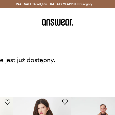
szczędzaj z Answear Club >
FINAL SALE % WIĘKSZE RABATY W APPCE
Dostawa nawet w 24h >
Szczegóły
News
e jest już dostępny.