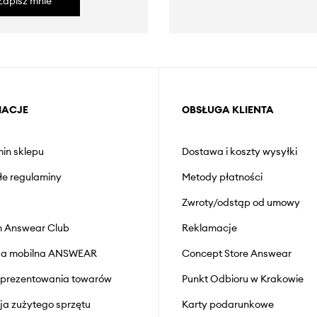
Zapisz mnie
MACJE
OBSŁUGA KLIENTA
in sklepu
Dostawa i koszty wysyłki
łe regulaminy
Metody płatności
Zwroty/odstąp od umowy
 Answear Club
Reklamacje
cja mobilna ANSWEAR
Concept Store Answear
prezentowania towarów
Punkt Odbioru w Krakowie
cja zużytego sprzętu
Karty podarunkowe