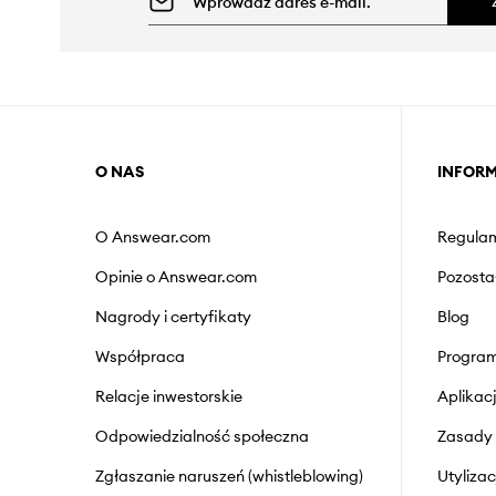
O NAS
INFOR
O Answear.com
Regulam
Opinie o Answear.com
Pozosta
Nagrody i certyfikaty
Blog
Współpraca
Program
Relacje inwestorskie
Aplika
Odpowiedzialność społeczna
Zasady 
Zgłaszanie naruszeń (whistleblowing)
Utyliza