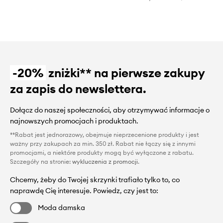
-20%
zniżki** na pierwsze zakupy
za zapis do newslettera.
Dołącz do naszej społeczności, aby otrzymywać informacje o
najnowszych promocjach i produktach.
**Rabat jest jednorazowy, obejmuje nieprzecenione produkty i jest
ważny przy zakupach za min. 350 zł. Rabat nie łączy się z innymi
promocjami, a niektóre produkty mogą być wyłączone z rabatu.
Szczegóły na stronie:
wykluczenia z promocji
.
Chcemy, żeby do Twojej skrzynki trafiało tylko to, co
naprawdę Cię interesuje. Powiedz, czy jest to:
Moda damska