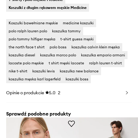
Koszulki z długim rękawem męskie Medicine
Koszulki bawełniane męskie
medicine koszulki
polo ralph lauren polo
koszulka tommy
polo tommy hilfiger męska
t-shirt guess męski
the north face t shirt
polo boss
koszulka calvin klein męska
koszulka diesel
koszulka marco polo
koszulka emporio armani
lacoste polo męskie
t shirt męski lacoste
ralph lauren t-shirt
nike t-shirt
koszulki levis
koszulka new balance
koszulka męska karl lagerfeld
koszulki boss
Opinie o produkcie
5.0
2
Sprawdź podobne produkty