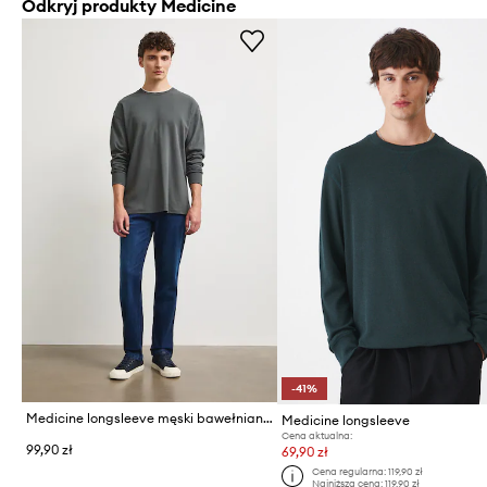
Odkryj produkty Medicine
-41%
Medicine longsleeve męski bawełniany
Medicine longsleeve
Cena aktualna:
99,90 zł
69,90 zł
Cena regularna:
119,90 zł
Najniższa cena:
119,90 zł