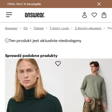
FINAL SALE %
Szczegóły
Oszczędzaj z Answear Club >
Answear
On
Odzież
T-shirty i polo
Z długim rękawem
Me
Ten produkt jest aktualnie niedostępny
Sprawdź podobne produkty