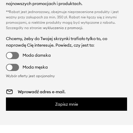
najnowszych promocjach i produktach.
**Rabat jest jednorazowy, obejmuje nieprzecenione produkty i jest
ważny przy zakupach za min. 350 zł. Rabat nie łączy się z innymi
promocjami, a niektóre produkty mogą być wyłączone z rabatu.
Szczegóły na stronie:
wykluczenia z promocji
.
Chcemy, żeby do Twojej skrzynki trafiało tylko to, co
naprawdę Cię interesuje. Powiedz, czy jest to:
Moda damska
Moda męska
Wybór oferty jest opcjonalny
Zapisz mnie