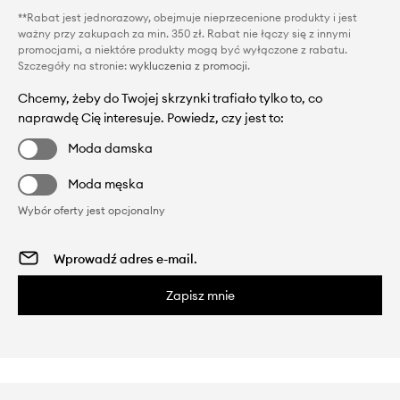
**Rabat jest jednorazowy, obejmuje nieprzecenione produkty i jest
ważny przy zakupach za min. 350 zł. Rabat nie łączy się z innymi
promocjami, a niektóre produkty mogą być wyłączone z rabatu.
Szczegóły na stronie:
wykluczenia z promocji
.
Chcemy, żeby do Twojej skrzynki trafiało tylko to, co
naprawdę Cię interesuje. Powiedz, czy jest to:
Moda damska
Moda męska
Wybór oferty jest opcjonalny
Zapisz mnie