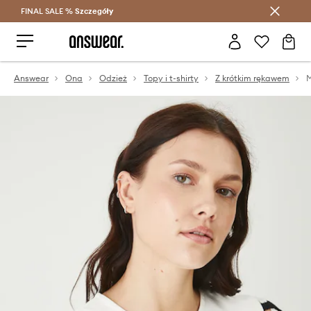
FINAL SALE %
Szczegóły
Oszczędzaj z Answear Club >
Answear
Ona
Odzież
Topy i t-shirty
Z krótkim rękawem
M