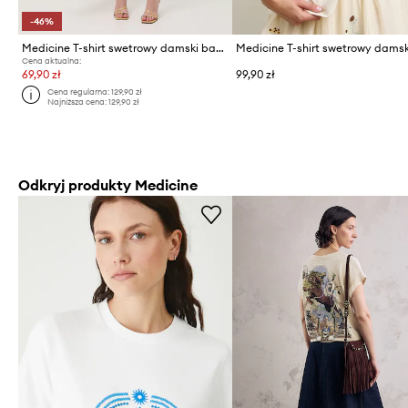
-46%
Medicine T-shirt swetrowy damski bawełniany
Cena aktualna:
69,90 zł
99,90 zł
Cena regularna:
129,90 zł
Najniższa cena:
129,90 zł
Odkryj produkty Medicine