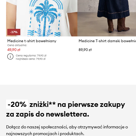
-37%
Medicine t-shirt bawełniany
Medicine T-shirt damski bawełn
Cena aktualna:
49,90 zł
89,90 zł
Cena regularna:
79,90 zł
Najniższa cena:
79,90 zł
-20%
zniżki** na pierwsze zakupy
za zapis do newslettera.
Dołącz do naszej społeczności, aby otrzymywać informacje o
najnowszych promocjach i produktach.