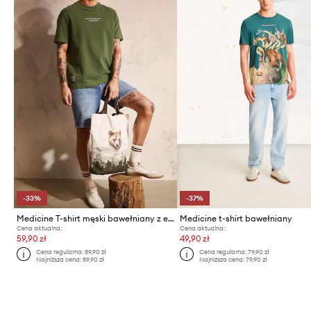
-33%
-37%
Medicine T-shirt męski bawełniany z elastanem
Medicine t-shirt bawełniany
Cena aktualna:
Cena aktualna:
59,90 zł
49,90 zł
Cena regularna:
89,90 zł
Cena regularna:
79,90 zł
Najniższa cena:
89,90 zł
Najniższa cena:
79,90 zł