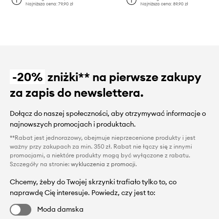
Najniższa cena:
79,90 zł
Najniższa cena:
89,90 zł
-20%
zniżki** na pierwsze zakupy
za zapis do newslettera.
Dołącz do naszej społeczności, aby otrzymywać informacje o
najnowszych promocjach i produktach.
**Rabat jest jednorazowy, obejmuje nieprzecenione produkty i jest
ważny przy zakupach za min. 350 zł. Rabat nie łączy się z innymi
promocjami, a niektóre produkty mogą być wyłączone z rabatu.
Szczegóły na stronie:
wykluczenia z promocji
.
Chcemy, żeby do Twojej skrzynki trafiało tylko to, co
naprawdę Cię interesuje. Powiedz, czy jest to:
Moda damska