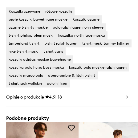
Koszulki czerwone
różowe koszulki
białe koszulki bawełniane męskie
Koszulki czarne
czarne t-shirty męskie
polo ralph lauren long sleeve
t-shirt philipp plein męski
koszulka north face męska
timberland t shirt
t-shirt ralph lauren
tshirt meski tommy hilfiger
nike t-shirt męski
t shirt vans
koszulki adidas męskie bawełniane
koszulka polo hugo boss męska
koszulki polo męskie ralph lauren
koszulki marco polo
abercrombie & fitch t-shirt
t shirt jack wolfskin
polo hilfiger
Opinie o produkcie
4.9
18
Podobne produkty