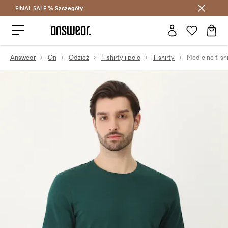
FINAL SALE %
Szczegóły
Oszczędzaj z Answear Club >
Answear
On
Odzież
T-shirty i polo
T-shirty
Medicine t-shi