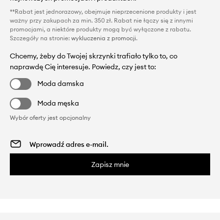
**Rabat jest jednorazowy, obejmuje nieprzecenione produkty i jest
ważny przy zakupach za min. 350 zł. Rabat nie łączy się z innymi
promocjami, a niektóre produkty mogą być wyłączone z rabatu.
Szczegóły na stronie:
wykluczenia z promocji
.
Chcemy, żeby do Twojej skrzynki trafiało tylko to, co
naprawdę Cię interesuje. Powiedz, czy jest to:
Moda damska
Moda męska
Wybór oferty jest opcjonalny
Zapisz mnie