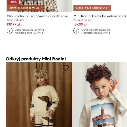
-50%
extra -5% z kodem: OFF*
extra -5% z kodem: OFF*
Mini Rodini bluza bawełniana dziecięca City hall
Cena aktualna:
Cena aktualna:
139,99 zł
189,99 zł
Cena regularna:
279,99 zł
Cena regularna:
269,99 zł
Najniższa cena:
279,99 zł
Najniższa cena:
209,99 zł
Odkryj produkty Mini Rodini