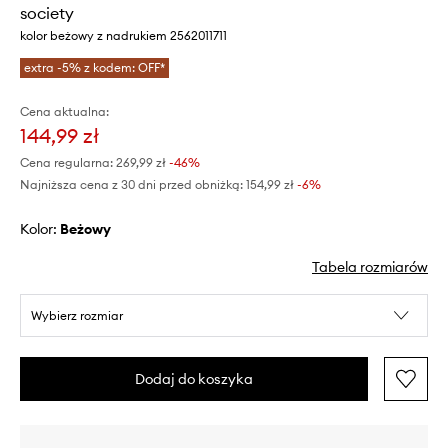
society
kolor beżowy z nadrukiem 2562011711
extra -5% z kodem: OFF*
Cena aktualna:
144,99 zł
Cena regularna:
269,99 zł
-46%
Najniższa cena z 30 dni przed obniżką:
154,99 zł
 -6%
Kolor:
beżowy
Tabela rozmiarów
Wybierz rozmiar
Dodaj do koszyka