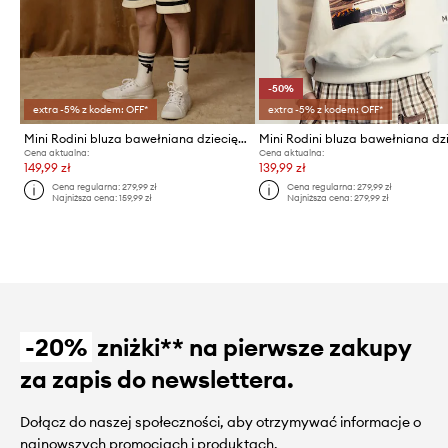
-50%
extra -5% z kodem: OFF*
extra -5% z kodem: OFF*
Mini Rodini bluza bawełniana dziecięca Dog
Cena aktualna:
Cena aktualna:
149,99 zł
139,99 zł
Cena regularna:
279,99 zł
Cena regularna:
279,99 zł
Najniższa cena:
159,99 zł
Najniższa cena:
279,99 zł
-20%
zniżki** na pierwsze zakupy
za zapis do newslettera.
Dołącz do naszej społeczności, aby otrzymywać informacje o
najnowszych promocjach i produktach.