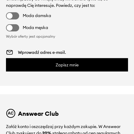
naprawdę Cię interesuje. Powiedz, czy jest to:
Moda damska
Moda męska
Wybór oferty jest opcjonalny
Zapisz mnie
Answear Club
Załóż konto i oszczędzaj przy każdym zakupie. W Answear
Club zyskujesz do
20%
stałego rabatu od cen regularnych.