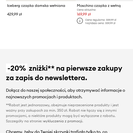
Iceberg czapka damska wełniana
Moschino czapka z wełną
Cena aktualna:
429,99 zł
169,99 zł
Cena regularna:
339,99 zł
Najniższa cena:
339,99 zł
-20%
zniżki** na pierwsze zakupy
za zapis do newslettera.
Dołącz do naszej społeczności, aby otrzymywać informacje o
najnowszych promocjach i produktach.
**Rabat jest jednorazowy, obejmuje nieprzecenione produkty i jest
ważny przy zakupach za min. 350 zł. Rabat nie łączy się z innymi
promocjami, a niektóre produkty mogą być wyłączone z rabatu.
Szczegóły na stronie:
wykluczenia z promocji
.
Chcemy, żeby do Twojej skrzynki trafiało tylko to, co