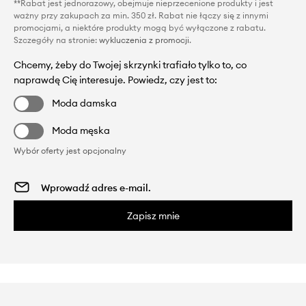
**Rabat jest jednorazowy, obejmuje nieprzecenione produkty i jest
ważny przy zakupach za min. 350 zł. Rabat nie łączy się z innymi
promocjami, a niektóre produkty mogą być wyłączone z rabatu.
Szczegóły na stronie:
wykluczenia z promocji
.
Chcemy, żeby do Twojej skrzynki trafiało tylko to, co
naprawdę Cię interesuje. Powiedz, czy jest to:
Moda damska
Moda męska
Wybór oferty jest opcjonalny
Zapisz mnie