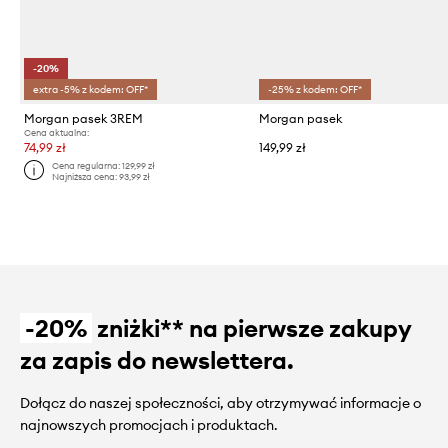
-20%
extra -5% z kodem: OFF*
-25% z kodem: OFF*
Morgan pasek 3REM
Morgan pasek
Cena aktualna:
74,99 zł
149,99 zł
Cena regularna:
129,99 zł
Najniższa cena:
93,99 zł
-20%
zniżki** na pierwsze zakupy
za zapis do newslettera.
Dołącz do naszej społeczności, aby otrzymywać informacje o
najnowszych promocjach i produktach.