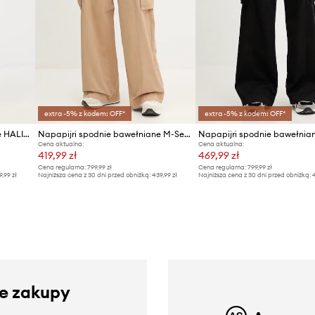
extra -5% z kodem: OFF*
extra -5% z kodem: OFF*
Napapijri spodnie bawełniane HALIDE CHINO
Napapijri spodnie bawełniane M-Selva
Cena aktualna:
Cena aktualna:
419,99 zł
469,99 zł
Cena regularna:
799,99 zł
Cena regularna:
799,99 zł
9,99 zł
Najniższa cena z 30 dni przed obniżką:
439,99 zł
Najniższa cena z 30 dni przed obniżką:
4
ze zakupy