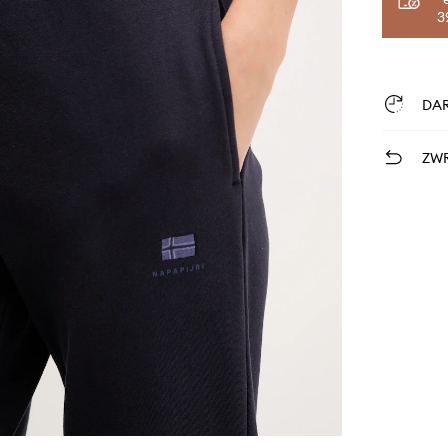
3
DA
ZWR