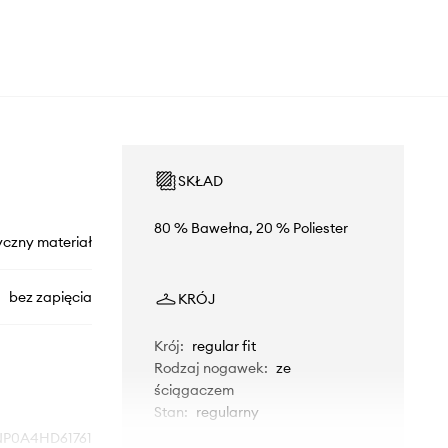
SKŁAD
80 % Bawełna, 20 % Poliester
yczny materiał
bez zapięcia
KRÓJ
Krój
:
regular fit
Rodzaj nogawek
:
ze
ściągaczem
Stan
:
regularny
NP0A4HD61761