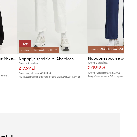
-10%
extra -5% z kodem: OFF*
extra -5% z kodem: OFF*
Napapijri spodnie bawełniane M-Selva
Napapijri spodnie M-Aberdeen
Cena aktualna:
Cena aktualna:
279,99 zł
219,99 zł
Cena regularna:
489,99 zł
Cena regularna:
439,99 zł
89,99 zł
Najniższa cena z 30 dni przed obniżką
Najniższa cena z 30 dni przed obniżką:
244,99 zł