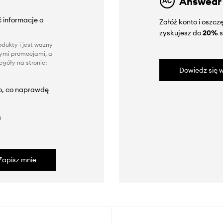
Answear
 informacje o
Załóż konto i oszc
zyskujesz do
20%
s
dukty i jest ważny
nnymi promocjami, a
góły na stronie:
Dowiedz się w
to, co naprawdę
a
Zapisz mnie