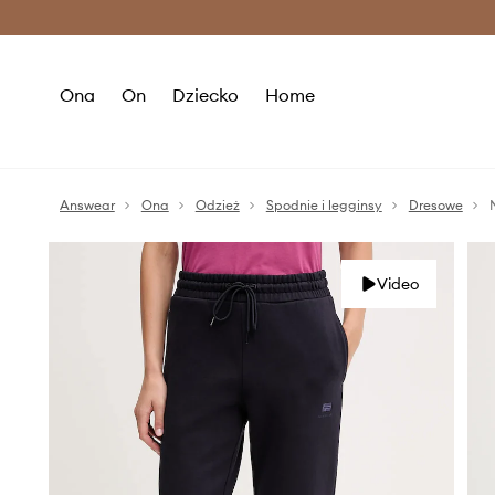
Premium Fashion Benefits >
O
Ona
On
Dziecko
Home
Answear
Ona
Odzież
Spodnie i legginsy
Dresowe
Video