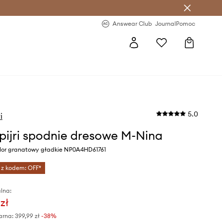
letter >
Regularne nowości >
Answear Club
Journal
Pomoc
5.0
i
ijri spodnie dresowe M-Nina
lor granatowy gładkie NP0A4HD61761
 z kodem: OFF*
lna:
zł
arna:
399,99 zł
-38%