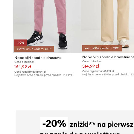
-10%
extra -5% z kodem: OFF*
extra -5% z kodem: OFF*
Napapijri spodnie dresowe
Cena aktualna:
Cena aktualna:
314,99 zł
164,99 zł
Cena regularna:
489,99 zł
Cena regularna:
369,99 zł
Najniższa cena z 30 dni przed obniżką:
32
Najniższa cena z 30 dni przed obniżką:
184,99 zł
-20%
zniżki** na pierws