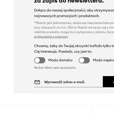
za zapis do newslettera.
Dołącz do naszej społeczności, aby otrzymywać
najnowszych promocjach i produktach.
**Rabat jest jednorazowy, obejmuje nieprzecenione pro
przy zakupach za min. 350 zł. Rabat nie łączy się z i
niektóre produkty mogą być wyłączone z rabatu. Szcze
wykluczenia z promocji
.
Chcemy, żeby do Twojej skrzynki trafiało tylko 
Cię interesuje. Powiedz, czy jest to:
Moda damska
Moda męsk
Wybór oferty jest opcjonalny