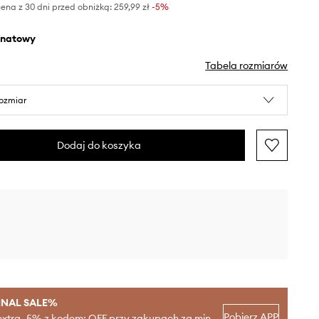
ena z 30 dni przed obniżką:
259,99 zł
 -5%
anatowy
Tabela rozmiarów
rozmiar
Dodaj do koszyka
INAL SALE%
Pobierz APP
extra -5% z kodem: OFF przy zakupach za min.