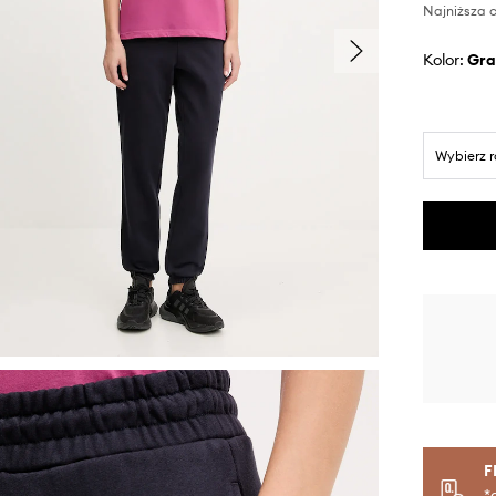
Najniższa c
Kolor:
gr
Wybierz 
F
*