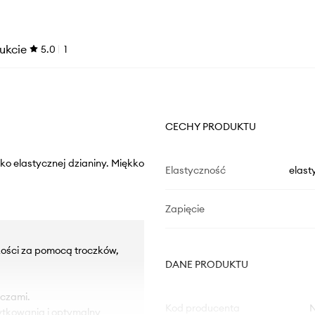
ukcie
5.0
1
CECHY PRODUKTU
ko elastycznej dzianiny. Miękko
Elastyczność
elast
Zapięcie
kości za pomocą troczków,
DANE PRODUKTU
czami.
Kod producenta
ytkowania i optymalny