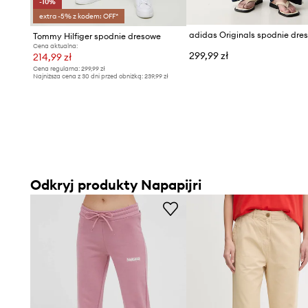
-10%
extra -5% z kodem: OFF*
Tommy Hilfiger spodnie dresowe
Cena aktualna:
299,99 zł
214,99 zł
Cena regularna:
299,99 zł
Najniższa cena z 30 dni przed obniżką:
239,99 zł
Odkryj produkty Napapijri