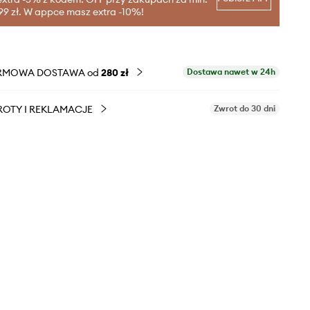
99 zł. W appce masz extra -10%!
RMOWA DOSTAWA od
280 zł
Dostawa nawet w 24h
OTY I REKLAMACJE
Zwrot do 30 dni