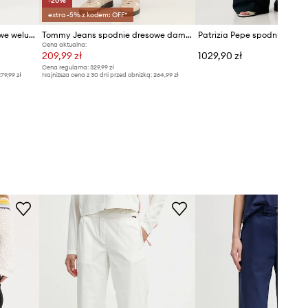
-20%
extra -5% z kodem: OFF*
Juicy Couture spodnie dresowe welurowe Monogram Lisa
Tommy Jeans spodnie dresowe damskie bawełniane
Cena aktualna:
209,99 zł
1029,90 zł
Cena regularna:
329,99 zł
79,99 zł
Najniższa cena z 30 dni przed obniżką:
264,99 zł