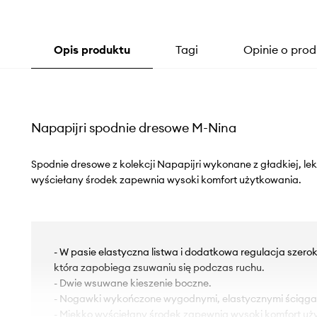
Opis produktu
Tagi
Opinie o prod
Napapijri spodnie dresowe M-Nina
Spodnie dresowe z kolekcji Napapijri wykonane z gładkiej, lek
wyściełany środek zapewnia wysoki komfort użytkowania.
- W pasie elastyczna listwa i dodatkowa regulacja szero
która zapobiega zsuwaniu się podczas ruchu.
- Dwie wsuwane kieszenie boczne.
- Nogawki wykończone wygodnymi, elastycznymi ściąga
- Miękko wyściełany środek zapewnia wysoki komfort uż