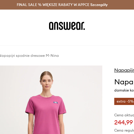
szczędzaj z Answear Club >
FINAL SALE % WIĘKSZE RABATY W APPCE
Dostawa nawet w 24h >
Szczegóły
News
Napapijri spodnie dresowe M-Nina
Napapijr
Napap
damskie ko
extra -5%
Cena aktua
244,99 
Cena regul