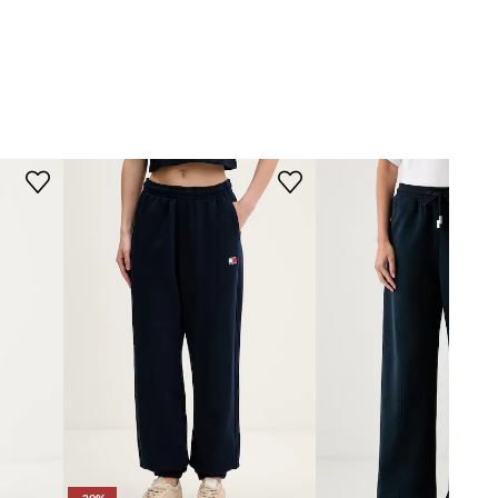
WYMIARY
granatowy
Modelka ze zdjęcia ma 177 cm
Napapijri
wzrostu i ma na sobie rozmiar S.
Rozmiarówka standardowa
Zalecamy wybór rozmiaru, jaki nosisz
zazwyczaj.
Tabela rozmiarów