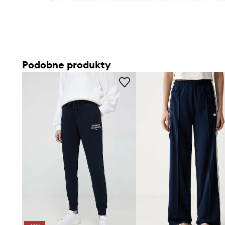
komfort termiczny.
- Szerokość w pasie: 35 cm.
- Szerokość w biodrach: 44 cm.
- Wysokość stanu: 29 cm.
- Szerokość nogawki: 30 cm.
Podobne produkty
- Długość wewnętrzna nogawki: 74 cm.
- Wymiary podane dla rozmiaru: S.