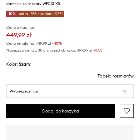
damskie kolor szary WFCXLX5
-10%
extra -5% z kodem: OFF*
Cena aktualna:
449,99 zł
Cena regularna:
749,99 zł
-40%
Najniższa cena z 30 dni przed obniżką:
499,99 zł
 -10%
Kolor:
szary
Tabela rozmiarów
Wybierz rozmiar
Dodaj do koszyka