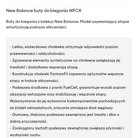
New Balance buty do biegania WFCX
Buty do biegania z kolekcji New Balance. Model zapewniający stopie
amortyzację podczas aktywności.
- Lekka, siateczkowa cholewka utrzymuje odpowiedni poziom
przewiewności i oddychalności.
- Zgrzewane elementy syntetyczne na cholewce zwiększają jej
trwałość i dodatkowo wspierają stopę.
- Konstrukcja cholewki FantomFit zapewnia optymalne wsparcie
stopy w trakcie aktywności.
- Podeszwa środkowa z pianki FuelCell, gwarantuje wysoki poziom
absorpcji wstrząsów oraz stabilizację i wsparcie stopy.
Wykorzystanie do jej wykonania biokomponentów pochodzących
ze źródeł odnawialnych, znacznie zmniejsza ślad węglowy.
- Gumowa, żłobiona podeszwa zewnętrzna jest trwała i dba o
dobrą przyczepność.
- Zaokrąglony kształt podeszwy zewnętrznej zwiększa płynność i
wydajność ruchu.