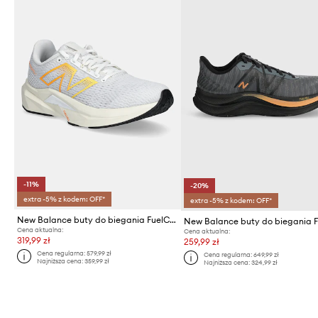
-11%
-20%
extra -5% z kodem: OFF*
extra -5% z kodem: OFF*
New Balance buty do biegania FuelCell Propel v5
Cena aktualna:
Cena aktualna:
319,99 zł
259,99 zł
Cena regularna:
579,99 zł
Cena regularna:
649,99 zł
Najniższa cena:
359,99 zł
Najniższa cena:
324,99 zł