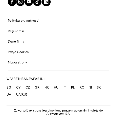
Polityka prywatności
Regulamin
Dane firmy
Twoje Cookies
Mapa strony
WEARETHEANSWEAR IN:
BG
CY
CZ
GR
HR
HU
IT
PL
RO
SI
SK
UA
UA(RU)
Zawartość tej strony jest chroniona prawem autorskim i należy do
Answear.com S.A.