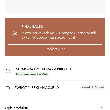
FINAL SALE%
*extra -5% z kodem: OFF przy zakupach za min.
399 zł. W appce masz extra -10%!
Pobierz APP
DARMOWA DOSTAWA od
280 zł
Dostawa nawet w 24h
ZWROTY I REKLAMACJE
Zwrot do 30 dni
Opis produktu