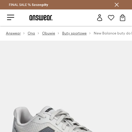
FINAL SALE %
Szczegóły
Oszczędzaj z Answear Club >
Answear
Ona
Obuwie
Buty sportowe