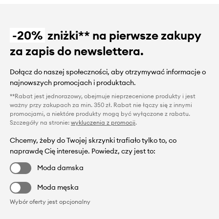
-20%
zniżki** na pierwsze zakupy
za zapis do newslettera.
Dołącz do naszej społeczności, aby otrzymywać informacje o
najnowszych promocjach i produktach.
**Rabat jest jednorazowy, obejmuje nieprzecenione produkty i jest
ważny przy zakupach za min. 350 zł. Rabat nie łączy się z innymi
promocjami, a niektóre produkty mogą być wyłączone z rabatu.
Szczegóły na stronie:
wykluczenia z promocji
.
Chcemy, żeby do Twojej skrzynki trafiało tylko to, co
naprawdę Cię interesuje. Powiedz, czy jest to:
Moda damska
Moda męska
Wybór oferty jest opcjonalny