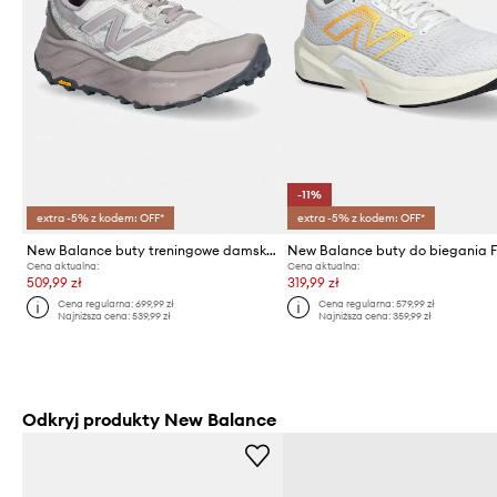
-11%
extra -5% z kodem: OFF*
extra -5% z kodem: OFF*
New Balance buty treningowe damskie HIERRO
Cena aktualna:
Cena aktualna:
509,99 zł
319,99 zł
Cena regularna:
699,99 zł
Cena regularna:
579,99 zł
Najniższa cena:
539,99 zł
Najniższa cena:
359,99 zł
Odkryj produkty New Balance