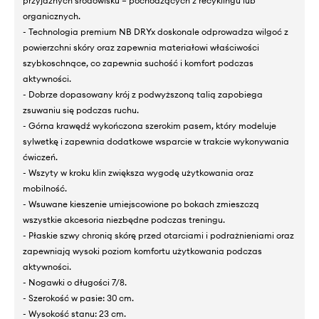
przyjaznych środowisku – pochodzących z recyklingu lub
organicznych.
- Technologia premium NB DRYx doskonale odprowadza wilgoć z
powierzchni skóry oraz zapewnia materiałowi właściwości
szybkoschnące, co zapewnia suchość i komfort podczas
aktywności.
- Dobrze dopasowany krój z podwyższoną talią zapobiega
zsuwaniu się podczas ruchu.
- Górna krawędź wykończona szerokim pasem, który modeluje
sylwetkę i zapewnia dodatkowe wsparcie w trakcie wykonywania
ćwiczeń.
- Wszyty w kroku klin zwiększa wygodę użytkowania oraz
mobilność.
- Wsuwane kieszenie umiejscowione po bokach zmieszczą
wszystkie akcesoria niezbędne podczas treningu.
- Płaskie szwy chronią skórę przed otarciami i podrażnieniami oraz
zapewniają wysoki poziom komfortu użytkowania podczas
aktywności.
- Nogawki o długości 7/8.
- Szerokość w pasie: 30 cm.
- Wysokość stanu: 23 cm.