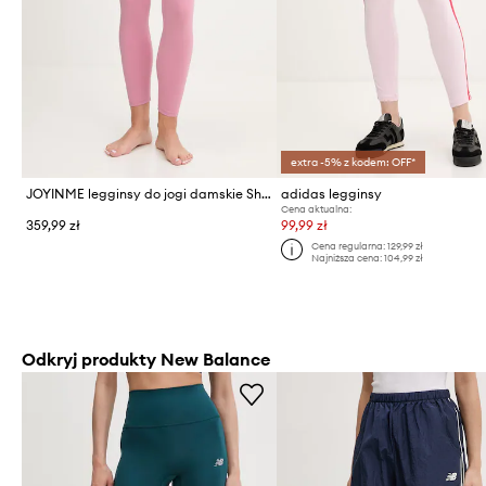
extra -5% z kodem: OFF*
JOYINME legginsy do jogi damskie Shape Ease
adidas legginsy
Cena aktualna:
359,99 zł
99,99 zł
Cena regularna:
129,99 zł
Najniższa cena:
104,99 zł
Odkryj produkty New Balance