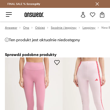
FINAL SALE %
Szczegóły
Oszczędzaj z Answear Club >
Answear
Ona
Odzież
Spodnie i legginsy
Legginsy
Ten produkt jest aktualnie niedostępny
Sprawdź podobne produkty