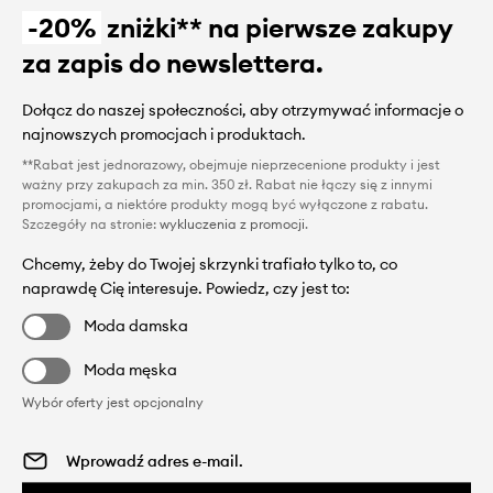
-20%
zniżki** na pierwsze zakupy
za zapis do newslettera.
Dołącz do naszej społeczności, aby otrzymywać informacje o
najnowszych promocjach i produktach.
**Rabat jest jednorazowy, obejmuje nieprzecenione produkty i jest
ważny przy zakupach za min. 350 zł. Rabat nie łączy się z innymi
promocjami, a niektóre produkty mogą być wyłączone z rabatu.
Szczegóły na stronie:
wykluczenia z promocji
.
Chcemy, żeby do Twojej skrzynki trafiało tylko to, co
naprawdę Cię interesuje. Powiedz, czy jest to:
Moda damska
Moda męska
Wybór oferty jest opcjonalny