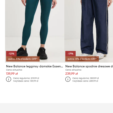
-12%
-17%
extra -5% z kodem: OFF*
extra -5% z kodem: OFF*
New Balance legginsy damskie Essentials
Cena aktualna:
Cena aktualna:
139,99 zł
239,99 zł
Cena regularna:
219,99 zł
Cena regularna:
359,99 zł
Najniższa cena:
159,99 zł
Najniższa cena:
289,99 zł