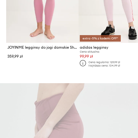
extra -5% z kodem: OFF*
JOYINME legginsy do jogi damskie Shape Ease
adidas legginsy
Cena aktualna:
359,99 zł
99,99 zł
Cena regularna:
129,99 zł
Najniższa cena:
104,99 zł