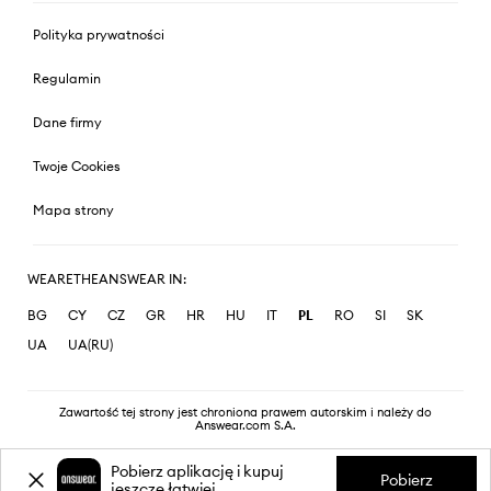
Polityka prywatności
Regulamin
Dane firmy
Twoje Cookies
Mapa strony
WEARETHEANSWEAR IN:
BG
CY
CZ
GR
HR
HU
IT
PL
RO
SI
SK
UA
UA(RU)
Zawartość tej strony jest chroniona prawem autorskim i należy do
Answear.com S.A.
Pobierz aplikację i kupuj
Pobierz
jeszcze łatwiej.