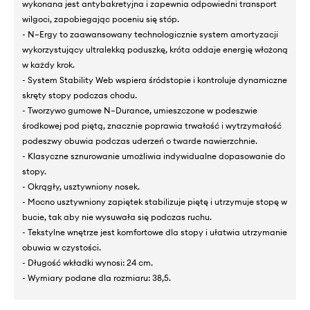
wykonana jest antybakretyjna i zapewnia odpowiedni transport
wilgoci, zapobiegając poceniu się stóp.
- N–Ergy to zaawansowany technologicznie system amortyzacji
wykorzystujący ultralekką poduszkę, króta oddaje energię włożoną
w każdy krok.
- System Stability Web wspiera śródstopie i kontroluje dynamiczne
skręty stopy podczas chodu.
- Tworzywo gumowe N–Durance, umieszczone w podeszwie
środkowej pod piętą, znacznie poprawia trwałość i wytrzymałość
podeszwy obuwia podczas uderzeń o twarde nawierzchnie.
- Klasyczne sznurowanie umożliwia indywidualne dopasowanie do
stopy.
- Okrągły, usztywniony nosek.
- Mocno usztywniony zapiętek stabilizuje piętę i utrzymuje stopę w
bucie, tak aby nie wysuwała się podczas ruchu.
- Tekstylne wnętrze jest komfortowe dla stopy i ułatwia utrzymanie
obuwia w czystości.
- Długość wkładki wynosi: 24 cm.
- Wymiary podane dla rozmiaru: 38,5.