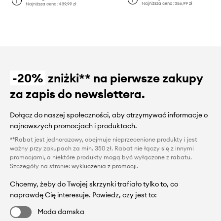
Najniższa cena:
356,99 zł
Najniższa cena:
439,99 zł
-20%
zniżki** na pierwsze zakupy
za zapis do newslettera.
Dołącz do naszej społeczności, aby otrzymywać informacje o
najnowszych promocjach i produktach.
**Rabat jest jednorazowy, obejmuje nieprzecenione produkty i jest
ważny przy zakupach za min. 350 zł. Rabat nie łączy się z innymi
promocjami, a niektóre produkty mogą być wyłączone z rabatu.
Szczegóły na stronie:
wykluczenia z promocji
.
Chcemy, żeby do Twojej skrzynki trafiało tylko to, co
naprawdę Cię interesuje. Powiedz, czy jest to:
Moda damska