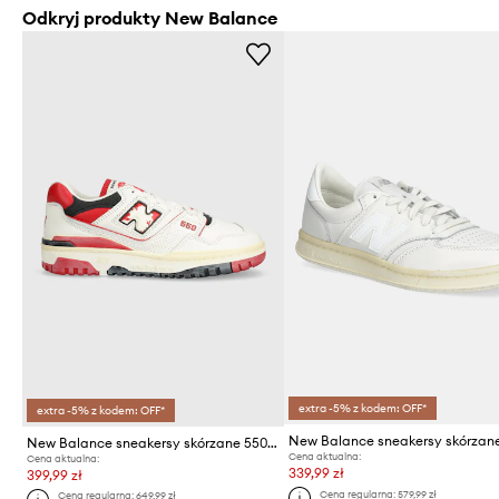
Odkryj produkty New Balance
extra -5% z kodem: OFF*
extra -5% z kodem: OFF*
New Balance sneakersy skórzane 550 BB550VGA
Cena aktualna:
Cena aktualna:
339,99 zł
399,99 zł
Cena regularna:
579,99 zł
Cena regularna:
649,99 zł