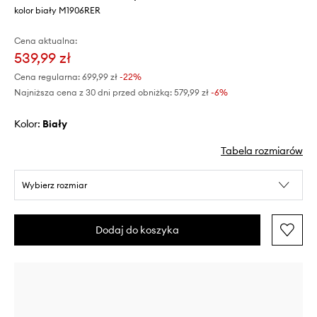
kolor biały M1906RER
Cena aktualna:
539,99 zł
Cena regularna:
699,99 zł
-22%
Najniższa cena z 30 dni przed obniżką:
579,99 zł
 -6%
Kolor:
biały
Tabela rozmiarów
Wybierz rozmiar
Dodaj do koszyka