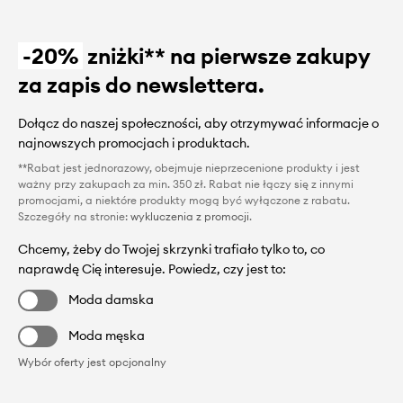
-20%
zniżki** na pierwsze zakupy
za zapis do newslettera.
Dołącz do naszej społeczności, aby otrzymywać informacje o
najnowszych promocjach i produktach.
**Rabat jest jednorazowy, obejmuje nieprzecenione produkty i jest
ważny przy zakupach za min. 350 zł. Rabat nie łączy się z innymi
promocjami, a niektóre produkty mogą być wyłączone z rabatu.
Szczegóły na stronie:
wykluczenia z promocji
.
Chcemy, żeby do Twojej skrzynki trafiało tylko to, co
naprawdę Cię interesuje. Powiedz, czy jest to:
Moda damska
Moda męska
Wybór oferty jest opcjonalny