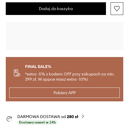
Dodaj do koszyka
FINAL SALE%
*extra -5% z kodem: OFF przy zakupach za min.
399 zł. W appce masz extra -10%!
Pobierz APP
DARMOWA DOSTAWA od
280 zł
Dostawa nawet w 24h