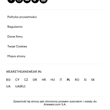
Polityka prywatności
Regulamin
Dane firmy
Twoje Cookies
Mapa strony
WEARETHEANSWEAR IN:
BG
CY
CZ
GR
HR
HU
IT
PL
RO
SI
SK
UA
UA(RU)
Zawartość tej strony jest chroniona prawem autorskim i należy do
Answear.com S.A.