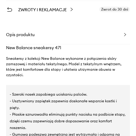
ZWROTY I REKLAMACJE
Zwrot do 30 dni
Opis produktu
New Balance sneakersy 471
Sneakersy z kolekcji New Balance wykonane z połączenia skóry
zamszowej i materiału tekstylnego. Model z tekstylnym wnętrzem,
które jest komfortowe dla stopy i ułatwia utrzymanie obuwia w
czystości.
- Szeroki nosek zapobiega uciskaniu palców.
- Usztywniony zapiętek zapewnia doskonałe wsparcie kostki i
pięty.
- Płaskie sznurowadła eliminują punkty nacisku na podbicie stopy,
dzięki czemu zapewniają dobre dopasowanie oraz komfort
noszenia.
- Gumowa podeszwa zewnętrzna jest wytrzymała i odporna na