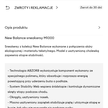
ZWROTY I REKLAMACJE
Zwrot do 30 dni
Opis produktu
New Balance sneakersy M1000
Sneakersy z kolekcji New Balance wykonane z połączenia skóry
ekologicznej i materiału tekstylnego. Model z usztywnioną cholewką
zapewnia stopie stabilność.
- Technologia ABZORB wykorzystuje komponent wykonany ze
specjalnego polimeru, który absorbuje i rozprasza energię
powstającą przy uderzeniu buta o podłoże.
- System Stability Web wspiera śródstopie i kontroluje dynamiczne
skręty stopy podczas chodu.
- Okrągły, usztywniony nosek.
- Mocno usztywniony zapiętek stabilizuje piętę i utrzymuje stopę w
bucie, tak aby nie wysuwała się podczas ruchu.