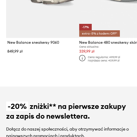
-17%
extra -5% z kodem: OFF*
New Balance sneakersy 9060
New Balance 480 sneakersy skó
Cena aktualna:
849,99 zł
339,99 zł
Cena regularna:
499,99 zł
Najniższa cena:
409,99 zł
-20%
zniżki** na pierwsze zakupy
za zapis do newslettera.
Dołącz do naszej społeczności, aby otrzymywać informacje o
najnowszych promocjach i produktach.