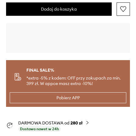
Dodaj do koszyka
FINAL SALE%
*extra -5% z kodem: OFF przy zakupach za min.
399 zł. W appce masz extra -10%!
Pobierz APP
DARMOWA DOSTAWA od
280 zł
Dostawa nawet w 24h