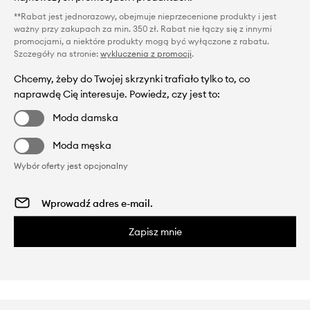
**Rabat jest jednorazowy, obejmuje nieprzecenione produkty i jest
ważny przy zakupach za min. 350 zł. Rabat nie łączy się z innymi
promocjami, a niektóre produkty mogą być wyłączone z rabatu.
Szczegóły na stronie:
wykluczenia z promocji
.
Chcemy, żeby do Twojej skrzynki trafiało tylko to, co
naprawdę Cię interesuje. Powiedz, czy jest to:
Moda damska
Moda męska
Wybór oferty jest opcjonalny
Zapisz mnie