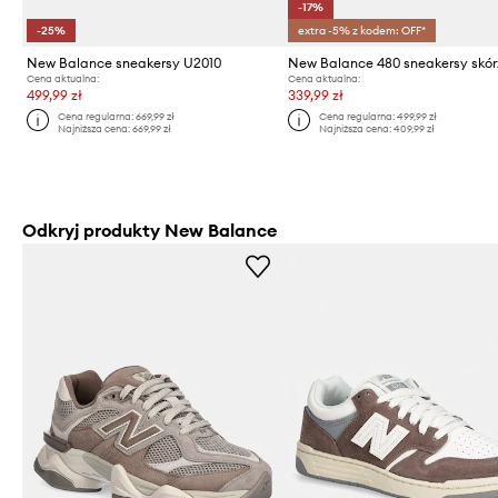
-17%
-25%
extra -5% z kodem: OFF*
New Balance sneakersy U2010
New Balance 480 sneakersy skó
Cena aktualna:
Cena aktualna:
499,99 zł
339,99 zł
Cena regularna:
669,99 zł
Cena regularna:
499,99 zł
Najniższa cena:
669,99 zł
Najniższa cena:
409,99 zł
Odkryj produkty New Balance