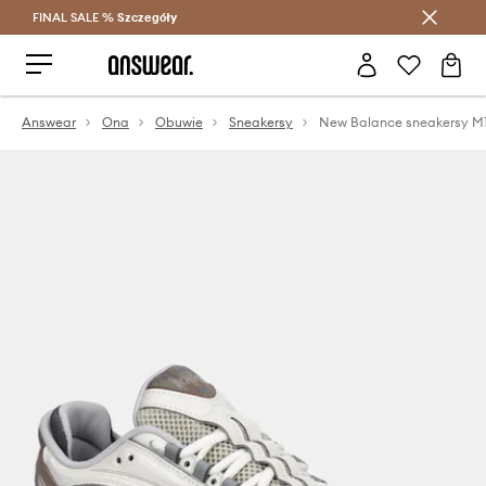
FINAL SALE %
Szczegóły
Oszczędzaj z Answear Club >
Answear
Ona
Obuwie
Sneakersy
New Balance sneakersy M